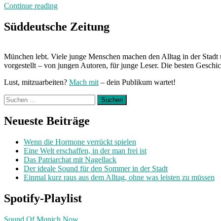
„Gefühle
Continue reading
zeigen.
Schwäche
Süddeutsche Zeitung
zulassen.
Weinen“
München lebt. Viele junge Menschen machen den Alltag in der Stadt 
vorgestellt – von jungen Autoren, für junge Leser. Die besten Geschi
Lust, mitzuarbeiten?
Mach mit
– dein Publikum wartet!
Suchen
nach:
Neueste Beiträge
Wenn die Hormone verrückt spielen
Eine Welt erschaffen, in der man frei ist
Das Patriarchat mit Nagellack
Der ideale Sound für den Sommer in der Stadt
Einmal kurz raus aus dem Alltag, ohne was leisten zu müssen
Spotify-Playlist
Sound Of Munich Now