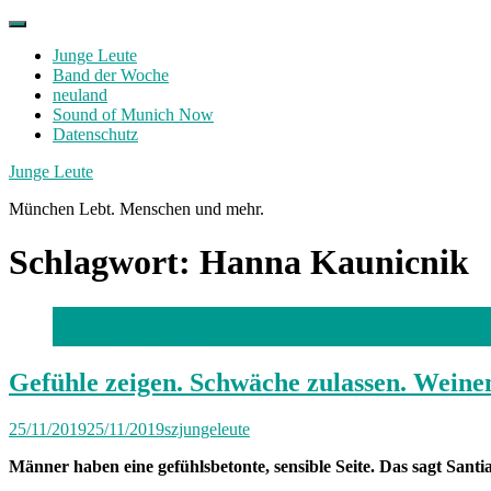
Skip
to
Junge Leute
content
Band der Woche
neuland
Sound of Munich Now
Datenschutz
Facebook
Twitter
Instagram
Junge Leute
München Lebt. Menschen und mehr.
Schlagwort:
Hanna Kaunicnik
Foto: Jonas Grandcke
Gefühle zeigen. Schwäche zulassen. Weine
25/11/2019
25/11/2019
szjungeleute
Männer haben eine gefühlsbetonte, sensible Seite. Das sagt Santia