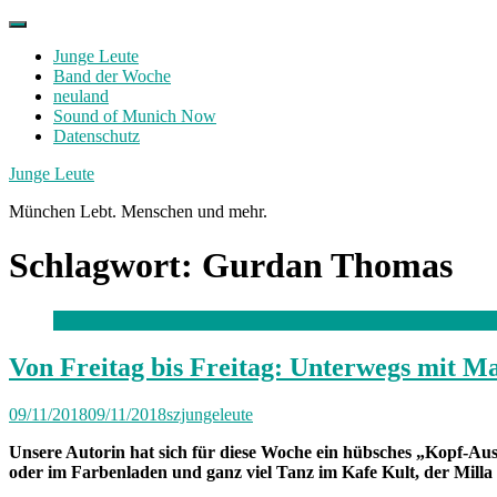
Skip
to
Junge Leute
content
Band der Woche
neuland
Sound of Munich Now
Datenschutz
Facebook
Twitter
Instagram
Junge Leute
München Lebt. Menschen und mehr.
Schlagwort:
Gurdan Thomas
Von Freitag bis Freitag: Unterwegs mit Ma
09/11/2018
09/11/2018
szjungeleute
Unsere Autorin hat sich für diese Woche ein hübsches „Kopf-Aus
oder im Farbenladen und ganz viel Tanz im Kafe Kult, der Mil