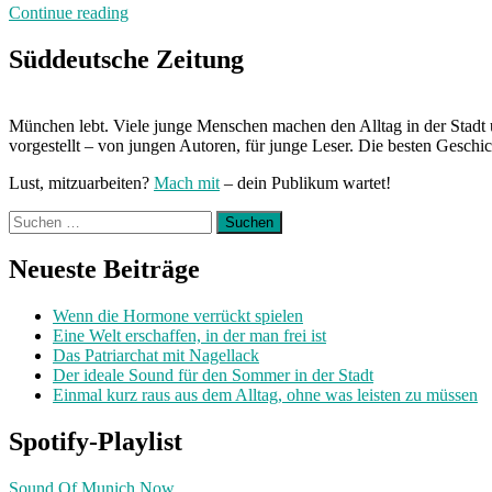
„Von
Continue reading
Freitag
bis
Süddeutsche Zeitung
Freitag:
Unterwegs
mit
München lebt. Viele junge Menschen machen den Alltag in der Stadt 
Marietta“
vorgestellt – von jungen Autoren, für junge Leser. Die besten Geschi
Lust, mitzuarbeiten?
Mach mit
– dein Publikum wartet!
Suchen
nach:
Neueste Beiträge
Wenn die Hormone verrückt spielen
Eine Welt erschaffen, in der man frei ist
Das Patriarchat mit Nagellack
Der ideale Sound für den Sommer in der Stadt
Einmal kurz raus aus dem Alltag, ohne was leisten zu müssen
Spotify-Playlist
Sound Of Munich Now