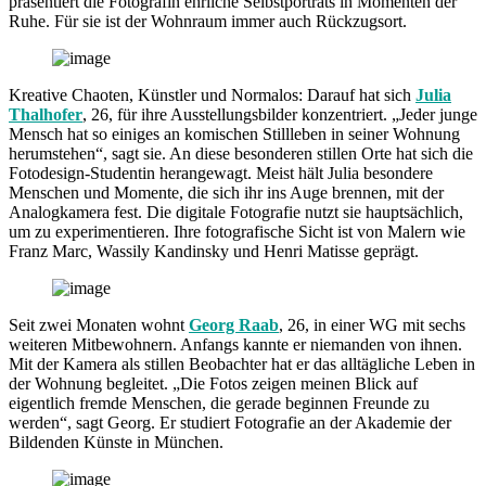
präsentiert die Fotografin ehrliche Selbstporträts in Momenten der
Ruhe. Für sie ist der Wohnraum immer auch Rückzugsort.
Kreative Chaoten, Künstler und Normalos: Darauf hat sich
Julia
Thalhofer
, 26, für ihre Ausstellungsbilder konzentriert. „Jeder junge
Mensch hat so einiges an komischen Stillleben in seiner Wohnung
herumstehen“, sagt sie. An diese besonderen stillen Orte hat sich die
Fotodesign-Studentin herangewagt. Meist hält Julia besondere
Menschen und Momente, die sich ihr ins Auge brennen, mit der
Analogkamera fest. Die digitale Fotografie nutzt sie hauptsächlich,
um zu experimentieren. Ihre fotografische Sicht ist von Malern wie
Franz Marc, Wassily Kandinsky und Henri Matisse geprägt.
Seit zwei Monaten wohnt
Georg Raab
, 26, in einer WG mit sechs
weiteren Mitbewohnern. Anfangs kannte er niemanden von ihnen.
Mit der Kamera als stillen Beobachter hat er das alltägliche Leben in
der Wohnung begleitet. „Die Fotos zeigen meinen Blick auf
eigentlich fremde Menschen, die gerade beginnen Freunde zu
werden“, sagt Georg. Er studiert Fotografie an der Akademie der
Bildenden Künste in München.