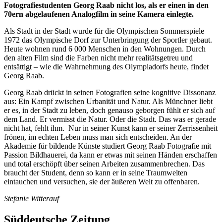
Fotografiestudenten Georg Raab nicht los, als er einen in den
70ern abgelaufenen Analogfilm in seine Kamera einlegte.
Als Stadt in der Stadt wurde für die Olympischen Sommerspiele
1972 das Olympische Dorf zur Unterbringung der Sportler gebaut.
Heute wohnen rund 6 000 Menschen in den Wohnungen. Durch
den alten Film sind die Farben nicht mehr realitätsgetreu und
entsättigt – wie die Wahrnehmung des Olympiadorfs heute, findet
Georg Raab.
Georg Raab drückt in seinen Fotografien seine kognitive Dissonanz
aus: Ein Kampf zwischen Urbanität und Natur. Als Münchner liebt
er es, in der Stadt zu leben, doch genauso geborgen fühlt er sich auf
dem Land. Er vermisst die Natur. Oder die Stadt. Das was er gerade
nicht hat, fehlt ihm. Nur in seiner Kunst kann er seiner Zerrissenheit
frönen, im echten Leben muss man sich entscheiden. An der
Akademie für bildende Künste studiert Georg Raab Fotografie mit
Passion Bildhauerei, da kann er etwas mit seinen Händen erschaffen
und total erschöpft über seinen Arbeiten zusammenbrechen. Das
braucht der Student, denn so kann er in seine Traumwelten
eintauchen und versuchen, sie der äußeren Welt zu offenbaren.
Stefanie Witterauf
Süddeutsche Zeitung