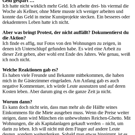
Geld gespart …
Ich hatte nicht wirklich mehr Geld. Ich arbeite drei- bis viermal die
Woche als Kellner, ohne Miete musste ich weniger arbeiten und
konnte das Geld in meine Kunstprojekte stecken. Ein besseres oder
dekadenteres Leben hatte ich nicht.
Aber was bringt Protest, der nicht auffällt? Dokumentierst du
die Aktion?
Ich finde es affig, nur Fotos von den Wohnungen zu zeigen, in
denen ich Unterschlupf gefunden habe. Es wird eine Arbeit zu
dieser Zeit geben, aber wohl erst Ende des Jahres. Wie genau, weiß
ich noch nicht.
Welche Reaktionen gab es?
Es haben viele Freunde und Bekannte mitbekommen, die haben
mich in ihr Gästezimmer eingeladen. Am Anfang gab es auch
negative Kommentare, ich würde Leute ausnutzen und auf deren
Kosten leben. Aber darum ging es die ganze Zeit ja nicht.
Worum dann?
Es kann doch nicht sein, dass man mehr als die Hälfte seines
Einkommens für die Miete ausgeben muss. Wenn die Preise weiter
steigen, dann wird München ein unbewohntes Reichen-Ghetto. Mit
Wohnungen, die als Kapitalanlagen gekauft werden – nicht, um
darin zu leben. Ich will nicht mit dem Finger auf andere Leute
deuten, sondern weiterdenken. Sobald man etwas hinnimmt, ist es