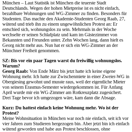
München – Laut Statistik ist München die teuerste Stadt
Deutschlands. Wegen der hohen Mietpreise ist es nicht einfach,
bezahlbare Wohnungen und WG-Zimmer zu finden. Besonders für
Studenten. Das machte den Akademie-Studenten Georg Raab, 27,
wütend und trieb ihn zu einem ungewöhnlichen Protest an: Er
entschied sich, wohnungslos zu sein. Mehrmals in der Woche
wechselte er seinen Schlafplatz und kam im Gästezimmer von
Bekannten und Freunden unter. Zehn Wochen lang, dann hielt es
Georg nicht mehr aus. Nun hat er sich ein WG-Zimmer an der
Münchner Freiheit genommen.
SZ: Bis vor ein paar Tagen warst du freiwillig wohnungslos.
Warum?
Georg Raab:
Von Ende März bis jetzt hatte ich keine eigene
Wohnung mehr. Ich hatte zur Zwischenmiete in einer Zweier-WG in
Obergiesing gewohnt und musste raus, weil der eigentliche Mieter
von seinem Erasmus-Semester wiedergekommen ist. Für Anfang
April wurde mir ein WG-Zimmer am Rotkreuzplatz zugesichert.
Drei Tage bevor ich umgezogen wäre, kam dann die Absage.
Kurz: Du hattest einfach keine Wohnung mehr. Wo ist der
Protest?
Meine Wohnsituation in München war noch nie einfach, seit ich vor
vier Jahren zum Studieren hergezogen bin. Aber jetzt bin ich einfach
wütend geworden und habe aus Protest beschlossen, ohne