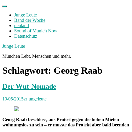
Skip
to
Junge Leute
content
Band der Woche
neuland
Sound of Munich Now
Datenschutz
Facebook
Twitter
Instagram
Junge Leute
München Lebt. Menschen und mehr.
Schlagwort:
Georg Raab
Der Wut-Nomade
19/05/2015
szjungeleute
Georg Raab beschloss, aus Protest gegen die hohen Mieten
wohnungslos zu sein – er musste das Projekt aber bald beenden