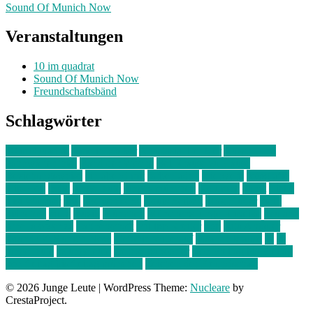
Sound Of Munich Now
Veranstaltungen
10 im quadrat
Sound Of Munich Now
Freundschaftsbänd
Schlagwörter
10 im Quadrat
Amelie Völker
Anastasia Trenkler
Ausstellung
bahnwärter thiel
Band der Woche
Bei Krause zu Hause
Beziehungsweise
ein abend mit
farbenladen
feierwerk
fotografie
Hip-Hop
indie
junge leute
junges münchen
Kolumne
kunst
Liebe
Lisi Wasmer
lmu
lost weekend
Louis Seibert
Max Fluder
mein
münchen
milla
musik
München
Münchens junge Kreative
neuland
ornella cosenza
Partnerschaft
Philipp Kreiter
pop
Rita Argauer
Sound Of Munich Now
Stefanie Witterauf
susanne krause
sz
sz
junge leute
szjungeleute
theresa parstorfer
Von Freitag bis Freitag
von freitag bis freitag münchen
Zeichen der Freundschaft
© 2026 Junge Leute
|
WordPress Theme:
Nucleare
by
CrestaProject.