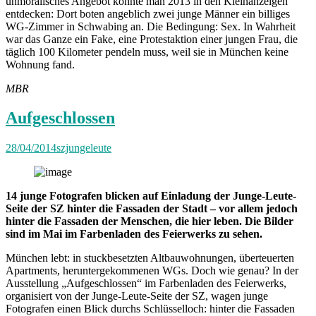
unmoralisches Angebot konnte man 2013 in den Kleinanzeigen
entdecken: Dort boten angeblich zwei junge Männer ein billiges
WG-Zimmer in Schwabing an. Die Bedingung: Sex. In Wahrheit
war das Ganze ein Fake, eine Protestaktion einer jungen Frau, die
täglich 100 Kilometer pendeln muss, weil sie in München keine
Wohnung fand.
MBR
Aufgeschlossen
28/04/2014
szjungeleute
14 junge Fotografen blicken auf Einladung der Junge-Leute-
Seite der SZ hinter die Fassaden der Stadt – vor allem jedoch
hinter die Fassaden der Menschen, die hier leben. Die Bilder
sind im Mai im Farbenladen des Feierwerks zu sehen.
München lebt: in stuckbesetzten Altbauwohnungen, überteuerten
Apartments, heruntergekommenen WGs. Doch wie genau? In der
Ausstellung „Aufgeschlossen“ im Farbenladen des Feierwerks,
organisiert von der Junge-Leute-Seite der SZ, wagen junge
Fotografen einen Blick durchs Schlüsselloch: hinter die Fassaden