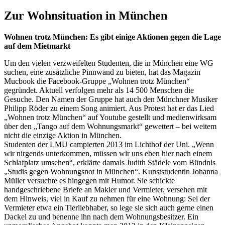
Zur Wohnsituation in München
Wohnen trotz München:
Es gibt einige Aktionen gegen die Lage
auf dem Mietmarkt
Um den vielen verzweifelten Studenten, die in München eine WG
suchen, eine zusätzliche Pinnwand zu bieten, hat das Magazin
Mucbook die Facebook-Gruppe „Wohnen trotz München“
gegründet. Aktuell verfolgen mehr als 14 500 Menschen die
Gesuche. Den Namen der Gruppe hat auch den Münchner Musiker
Philipp Röder zu einem Song animiert. Aus Protest hat er das Lied
„Wohnen trotz München“ auf Youtube gestellt und medienwirksam
über den „Tango auf dem Wohnungsmarkt“ gewettert – bei weitem
nicht die einzige Aktion in München.
Studenten der LMU campierten 2013 im Lichthof der Uni. „Wenn
wir nirgends unterkommen, müssen wir uns eben hier nach einem
Schlafplatz umsehen“, erklärte damals Judith Städele vom Bündnis
„Studis gegen Wohnungsnot in München“. Kunststudentin Johanna
Müller versuchte es hingegen mit Humor. Sie schickte
handgeschriebene Briefe an Makler und Vermieter, versehen mit
dem Hinweis, viel in Kauf zu nehmen für eine Wohnung: Sei der
Vermieter etwa ein Tierliebhaber, so lege sie sich auch gerne einen
Dackel zu und benenne ihn nach dem Wohnungsbesitzer. Ein