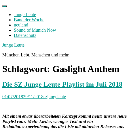
Skip
to
Junge Leute
content
Band der Woche
neuland
Sound of Munich Now
Datenschutz
Facebook
Twitter
Instagram
Junge Leute
München Lebt. Menschen und mehr.
Schlagwort:
Gaslight Anthem
Die SZ Junge Leute Playlist im Juli 2018
01/07/2018
29/11/2018
szjungeleute
Mit einem etwas überarbeiteten Konzept kommt heute unsere neue
Playlist raus. Mehr Lieder, weniger Text und ein
Redaktionsexpertenteam, das die Liste mit aktuellen Releases aus