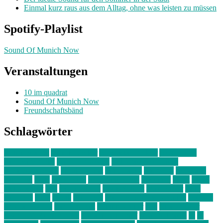
Einmal kurz raus aus dem Alltag, ohne was leisten zu müssen
Spotify-Playlist
Sound Of Munich Now
Veranstaltungen
10 im quadrat
Sound Of Munich Now
Freundschaftsbänd
Schlagwörter
10 im Quadrat
Amelie Völker
Anastasia Trenkler
Ausstellung
bahnwärter thiel
Band der Woche
Bei Krause zu Hause
Beziehungsweise
ein abend mit
farbenladen
feierwerk
fotografie
Hip-Hop
indie
junge leute
junges münchen
Kolumne
kunst
Liebe
Lisi Wasmer
lmu
lost weekend
Louis Seibert
Max Fluder
mein
münchen
milla
musik
München
Münchens junge Kreative
neuland
ornella cosenza
Partnerschaft
Philipp Kreiter
pop
Rita Argauer
Sound Of Munich Now
Stefanie Witterauf
susanne krause
sz
sz