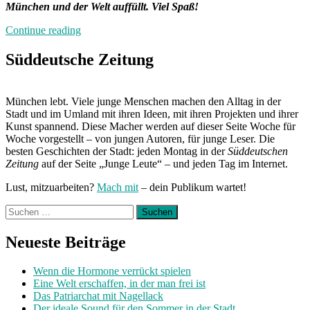
München und der Welt auffüllt. Viel Spaß!
„Die
Continue reading
SZ
Junge
Süddeutsche Zeitung
Leute
Playlist
im
München lebt. Viele junge Menschen machen den Alltag in der
Juli
Stadt und im Umland mit ihren Ideen, mit ihren Projekten und ihrer
2018“
Kunst spannend. Diese Macher werden auf dieser Seite Woche für
Woche vorgestellt – von jungen Autoren, für junge Leser. Die
besten Geschichten der Stadt: jeden Montag in der
Süddeutschen
Zeitung
auf der Seite „Junge Leute“ – und jeden Tag im Internet.
Lust, mitzuarbeiten?
Mach mit
– dein Publikum wartet!
Suchen
nach:
Neueste Beiträge
Wenn die Hormone verrückt spielen
Eine Welt erschaffen, in der man frei ist
Das Patriarchat mit Nagellack
Der ideale Sound für den Sommer in der Stadt