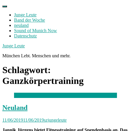
Skip
to
Junge Leute
content
Band der Woche
neuland
Sound of Munich Now
Datenschutz
Facebook
Twitter
Instagram
Junge Leute
München Lebt. Menschen und mehr.
Schlagwort:
Ganzkörpertraining
Neuland
11/06/2019
11/06/2019
szjungeleute
Jannik Jürgens bietet Fitnesstraining auf Spendenbasis an. Das