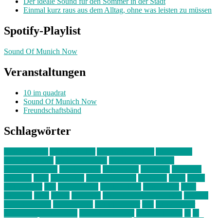
Der ideale Sound für den Sommer in der Stadt
Einmal kurz raus aus dem Alltag, ohne was leisten zu müssen
Spotify-Playlist
Sound Of Munich Now
Veranstaltungen
10 im quadrat
Sound Of Munich Now
Freundschaftsbänd
Schlagwörter
10 im Quadrat
Amelie Völker
Anastasia Trenkler
Ausstellung
bahnwärter thiel
Band der Woche
Bei Krause zu Hause
Beziehungsweise
ein abend mit
farbenladen
feierwerk
fotografie
Hip-Hop
indie
junge leute
junges münchen
Kolumne
kunst
Liebe
Lisi Wasmer
lmu
lost weekend
Louis Seibert
Max Fluder
mein
münchen
milla
musik
München
Münchens junge Kreative
neuland
ornella cosenza
Partnerschaft
Philipp Kreiter
pop
Rita Argauer
Sound Of Munich Now
Stefanie Witterauf
susanne krause
sz
sz