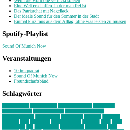
Wenn die Hormone verrückt spielen
Eine Welt erschaffen, in der man frei ist
Das Patriarchat mit Nagellack
Der ideale Sound für den Sommer in der Stadt
Einmal kurz raus aus dem Alltag, ohne was leisten zu müssen
Spotify-Playlist
Sound Of Munich Now
Veranstaltungen
10 im quadrat
Sound Of Munich Now
Freundschaftsbänd
Schlagwörter
10 im Quadrat
Amelie Völker
Anastasia Trenkler
Ausstellung
bahnwärter thiel
Band der Woche
Bei Krause zu Hause
Beziehungsweise
ein abend mit
farbenladen
feierwerk
fotografie
Hip-Hop
indie
junge leute
junges münchen
Kolumne
kunst
Liebe
Lisi Wasmer
lmu
lost weekend
Louis Seibert
Max Fluder
mein