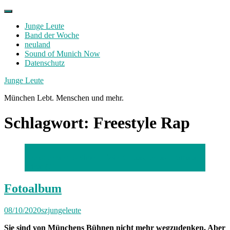
Skip
to
Junge Leute
content
Band der Woche
neuland
Sound of Munich Now
Datenschutz
Facebook
Twitter
Instagram
Junge Leute
München Lebt. Menschen und mehr.
Schlagwort:
Freestyle Rap
Fotos: Johannes Simon, Robert Haas, Jonas Gramala,
privat (2)
Fotoalbum
08/10/2020
szjungeleute
Sie sind von Münchens Bühnen nicht mehr wegzudenken. Aber