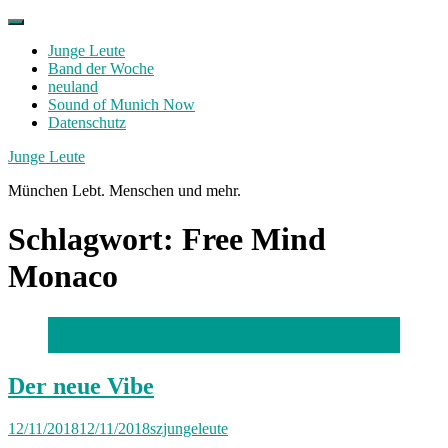
Skip
to
Junge Leute
content
Band der Woche
neuland
Sound of Munich Now
Datenschutz
Facebook
Twitter
Instagram
Junge Leute
München Lebt. Menschen und mehr.
Schlagwort:
Free Mind
Monaco
Zeichnung: Luis Weiland
Der neue Vibe
12/11/2018
12/11/2018
szjungeleute