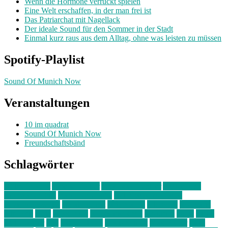
Wenn die Hormone verrückt spielen
Eine Welt erschaffen, in der man frei ist
Das Patriarchat mit Nagellack
Der ideale Sound für den Sommer in der Stadt
Einmal kurz raus aus dem Alltag, ohne was leisten zu müssen
Spotify-Playlist
Sound Of Munich Now
Veranstaltungen
10 im quadrat
Sound Of Munich Now
Freundschaftsbänd
Schlagwörter
10 im Quadrat
Amelie Völker
Anastasia Trenkler
Ausstellung
bahnwärter thiel
Band der Woche
Bei Krause zu Hause
Beziehungsweise
ein abend mit
farbenladen
feierwerk
fotografie
Hip-Hop
indie
junge leute
junges münchen
Kolumne
kunst
Liebe
Lisi Wasmer
lmu
lost weekend
Louis Seibert
Max Fluder
mein