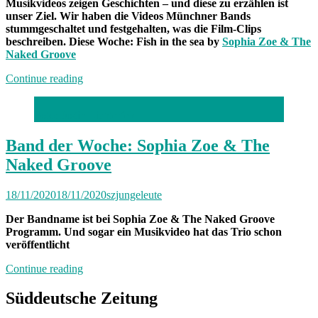
Musikvideos zeigen Geschichten – und diese zu erzählen ist
unser Ziel. Wir haben die Videos Münchner Bands
stummgeschaltet und festgehalten, was die Film-Clips
beschreiben. Diese Woche: Fish in the sea by
Sophia Zoe & The
Naked Groove
„Musikvideo-
Continue reading
Kolumne:
Sophia
Foto: Justin Lichterfeld
Zoe
&
The
Band der Woche: Sophia Zoe & The
Naked
Naked Groove
Groove“
18/11/2020
18/11/2020
szjungeleute
Der Bandname ist bei Sophia Zoe & The Naked Groove
Programm. Und sogar ein Musikvideo hat das Trio schon
veröffentlicht
„Band
Continue reading
der
Woche:
Süddeutsche Zeitung
Sophia