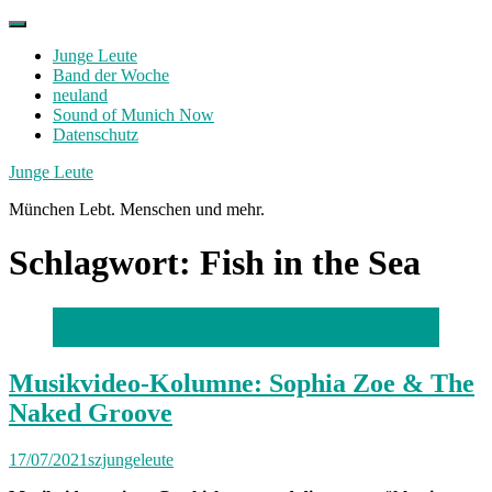
Skip
to
Junge Leute
content
Band der Woche
neuland
Sound of Munich Now
Datenschutz
Facebook
Twitter
Instagram
Junge Leute
München Lebt. Menschen und mehr.
Schlagwort:
Fish in the Sea
Screenshot: SZ
Musikvideo-Kolumne: Sophia Zoe & The
Naked Groove
17/07/2021
szjungeleute