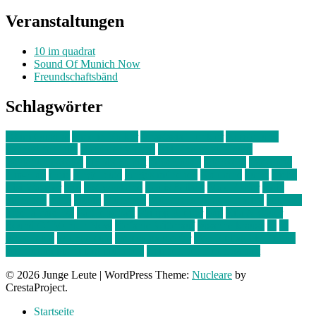
Veranstaltungen
10 im quadrat
Sound Of Munich Now
Freundschaftsbänd
Schlagwörter
10 im Quadrat
Amelie Völker
Anastasia Trenkler
Ausstellung
bahnwärter thiel
Band der Woche
Bei Krause zu Hause
Beziehungsweise
ein abend mit
farbenladen
feierwerk
fotografie
Hip-Hop
indie
junge leute
junges münchen
Kolumne
kunst
Liebe
Lisi Wasmer
lmu
lost weekend
Louis Seibert
Max Fluder
mein
münchen
milla
musik
München
Münchens junge Kreative
neuland
ornella cosenza
Partnerschaft
Philipp Kreiter
pop
Rita Argauer
Sound Of Munich Now
Stefanie Witterauf
susanne krause
sz
sz
junge leute
szjungeleute
theresa parstorfer
Von Freitag bis Freitag
von freitag bis freitag münchen
Zeichen der Freundschaft
© 2026 Junge Leute
|
WordPress Theme:
Nucleare
by
CrestaProject.
Startseite