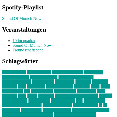
Spotify-Playlist
Sound Of Munich Now
Veranstaltungen
10 im quadrat
Sound Of Munich Now
Freundschaftsbänd
Schlagwörter
10 im Quadrat
Amelie Völker
Anastasia Trenkler
Ausstellung
bahnwärter thiel
Band der Woche
Bei Krause zu Hause
Beziehungsweise
ein abend mit
farbenladen
feierwerk
fotografie
Hip-Hop
indie
junge leute
junges münchen
Kolumne
kunst
Liebe
Lisi Wasmer
lmu
lost weekend
Louis Seibert
Max Fluder
mein
münchen
milla
musik
München
Münchens junge Kreative
neuland
ornella cosenza
Partnerschaft
Philipp Kreiter
pop
Rita Argauer
Sound Of Munich Now
Stefanie Witterauf
susanne krause
sz
sz
junge leute
szjungeleute
theresa parstorfer
Von Freitag bis Freitag
von freitag bis freitag münchen
Zeichen der Freundschaft