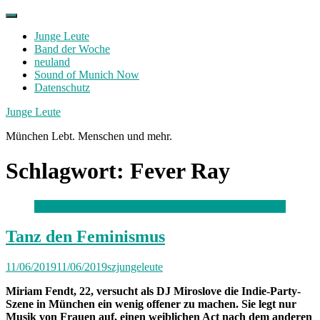
Skip
to
Junge Leute
content
Band der Woche
neuland
Sound of Munich Now
Datenschutz
Facebook
Twitter
Instagram
Junge Leute
München Lebt. Menschen und mehr.
Schlagwort:
Fever Ray
Tanz den Feminismus
11/06/2019
11/06/2019
szjungeleute
Miriam Fendt, 22, versucht als DJ Miroslove die Indie-Party-
Szene in München ein wenig offener zu machen. Sie legt nur
Musik von Frauen auf, einen weiblichen Act nach dem anderen