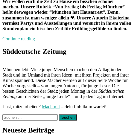
Wir wollen euch die Zeit zu Hause ein bisschen schöner
machen. Unsere Rubrik “Von Freitag bis Freitag München”
heißt deswegen wieder “München hat Hausarrest”. Denn,
zusammen ist man weniger allein ❤. Unsere Autorin Ekaterina
vermisst Partys und Ausstellungen und versucht in ihrem vollen
Stundenplan ein bisschen Zeit für Frühlingsgefühle zu finden.
„München
Continue reading
hat
Hausarest:
Süddeutsche Zeitung
Zuhause
mit
Ekaterina“
München lebt. Viele junge Menschen machen den Alltag in der
Stadt und im Umland mit ihren Ideen, mit ihren Projekten und ihrer
Kunst spannend. Diese Macher werden auf dieser Seite Woche für
Woche vorgestellt – von jungen Autoren, für junge Leser. Die
besten Geschichten der Stadt: jeden Montag in der
Süddeutschen
Zeitung
auf der Seite „Junge Leute“ – und jeden Tag im Internet.
Lust, mitzuarbeiten?
Mach mit
– dein Publikum wartet!
Suchen
nach:
Neueste Beiträge