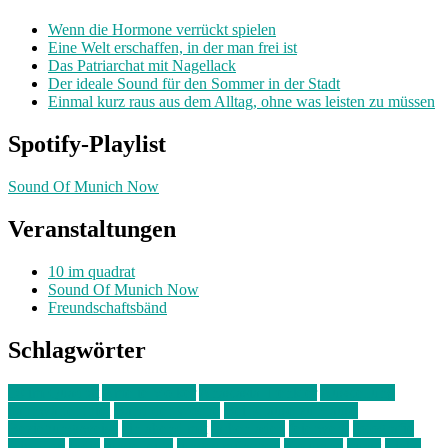
Wenn die Hormone verrückt spielen
Eine Welt erschaffen, in der man frei ist
Das Patriarchat mit Nagellack
Der ideale Sound für den Sommer in der Stadt
Einmal kurz raus aus dem Alltag, ohne was leisten zu müssen
Spotify-Playlist
Sound Of Munich Now
Veranstaltungen
10 im quadrat
Sound Of Munich Now
Freundschaftsbänd
Schlagwörter
10 im Quadrat
Amelie Völker
Anastasia Trenkler
Ausstellung
bahnwärter thiel
Band der Woche
Bei Krause zu Hause
Beziehungsweise
ein abend mit
farbenladen
feierwerk
fotografie
Hip-Hop
indie
junge leute
junges münchen
Kolumne
kunst
Liebe