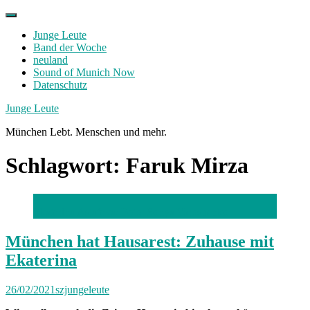
Skip
to
Junge Leute
content
Band der Woche
neuland
Sound of Munich Now
Datenschutz
Facebook
Twitter
Instagram
Junge Leute
München Lebt. Menschen und mehr.
Schlagwort:
Faruk Mirza
Ekaterina Astafeva; Foto: Sonya Yaroshenko
München hat Hausarest: Zuhause mit
Ekaterina
26/02/2021
szjungeleute