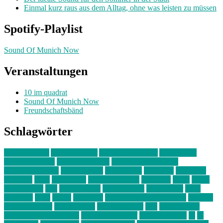
Einmal kurz raus aus dem Alltag, ohne was leisten zu müssen
Spotify-Playlist
Sound Of Munich Now
Veranstaltungen
10 im quadrat
Sound Of Munich Now
Freundschaftsbänd
Schlagwörter
10 im Quadrat
Amelie Völker
Anastasia Trenkler
Ausstellung
bahnwärter thiel
Band der Woche
Bei Krause zu Hause
Beziehungsweise
ein abend mit
farbenladen
feierwerk
fotografie
Hip-Hop
indie
junge leute
junges münchen
Kolumne
kunst
Liebe
Lisi Wasmer
lmu
lost weekend
Louis Seibert
Max Fluder
mein
münchen
milla
musik
München
Münchens junge Kreative
neuland
ornella cosenza
Partnerschaft
Philipp Kreiter
pop
Rita Argauer
Sound Of Munich Now
Stefanie Witterauf
susanne krause
sz
sz