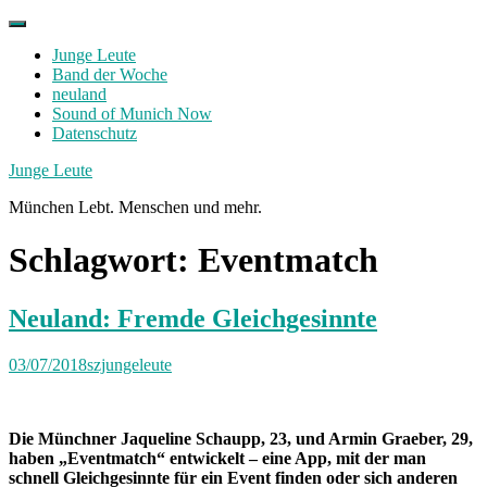
Skip
to
Junge Leute
content
Band der Woche
neuland
Sound of Munich Now
Datenschutz
Facebook
Twitter
Instagram
Junge Leute
München Lebt. Menschen und mehr.
Schlagwort:
Eventmatch
Neuland: Fremde Gleichgesinnte
03/07/2018
szjungeleute
Die Münchner Jaqueline Schaupp, 23, und Armin Graeber, 29,
haben „Eventmatch“ entwickelt – eine App, mit der man
schnell Gleichgesinnte für ein Event finden oder sich anderen