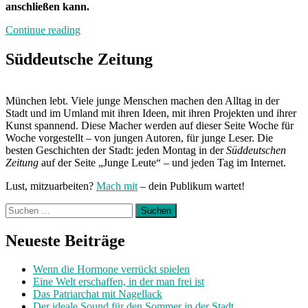
anschließen kann.
„Neuland:
Continue reading
Fremde
Gleichgesinnte“
Süddeutsche Zeitung
München lebt. Viele junge Menschen machen den Alltag in der
Stadt und im Umland mit ihren Ideen, mit ihren Projekten und ihrer
Kunst spannend. Diese Macher werden auf dieser Seite Woche für
Woche vorgestellt – von jungen Autoren, für junge Leser. Die
besten Geschichten der Stadt: jeden Montag in der
Süddeutschen
Zeitung
auf der Seite „Junge Leute“ – und jeden Tag im Internet.
Lust, mitzuarbeiten?
Mach mit
– dein Publikum wartet!
Suchen
nach:
Neueste Beiträge
Wenn die Hormone verrückt spielen
Eine Welt erschaffen, in der man frei ist
Das Patriarchat mit Nagellack
Der ideale Sound für den Sommer in der Stadt