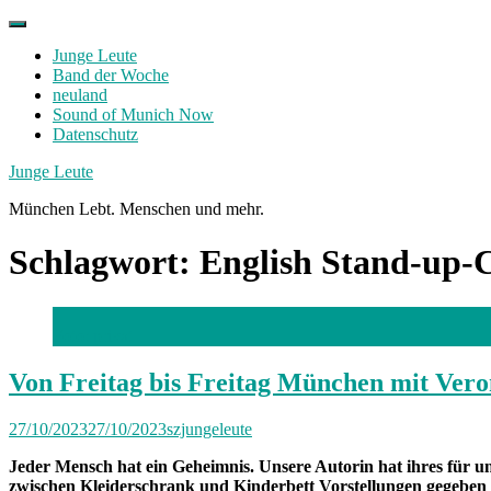
Skip
to
Junge Leute
content
Band der Woche
neuland
Sound of Munich Now
Datenschutz
Facebook
Twitter
Instagram
Junge Leute
München Lebt. Menschen und mehr.
Schlagwort:
English Stand-up-
Foto: privat
Von Freitag bis Freitag München mit Vero
27/10/2023
27/10/2023
szjungeleute
Jeder Mensch hat ein Geheimnis. Unsere Autorin hat ihres für uns
zwischen Kleiderschrank und Kinderbett Vorstellungen gegeben 