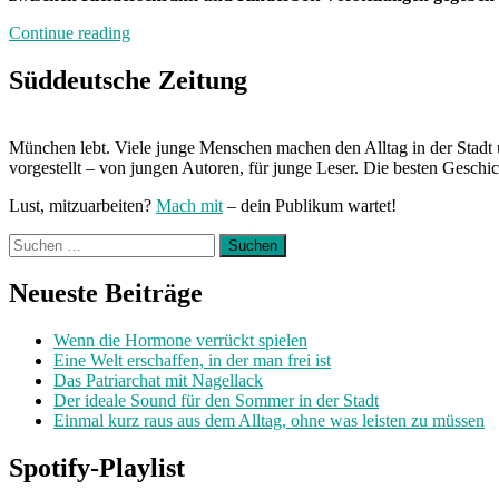
„Von
Continue reading
Freitag
bis
Süddeutsche Zeitung
Freitag
München
mit
München lebt. Viele junge Menschen machen den Alltag in der Stadt 
Veronika“
vorgestellt – von jungen Autoren, für junge Leser. Die besten Geschi
Lust, mitzuarbeiten?
Mach mit
– dein Publikum wartet!
Suchen
nach:
Neueste Beiträge
Wenn die Hormone verrückt spielen
Eine Welt erschaffen, in der man frei ist
Das Patriarchat mit Nagellack
Der ideale Sound für den Sommer in der Stadt
Einmal kurz raus aus dem Alltag, ohne was leisten zu müssen
Spotify-Playlist