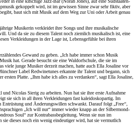
eder in eine kitschige Jazz-Bar (Norah Jones), auf eine Südstaaten-
musik gekoppelt wird, ist im gewissen Sinne zwar sehr fiktiv, aber
n begibt, baut sich mit Musik auf dem Weg zur Uni oder Arbeit genau
6-jährige Musikerin verkleidet ihre Songs und ihre musikalische
ill. Und da sie zu diesem Talent noch ziemlich musikalisch ist, eine
iesen Verkleidungen in der Lage ist, Lebensgefühle bei ihren
ben erzählendes Gewand zu geben. „Ich habe immer schon Musik
Musik hat. Gerade besucht sie eine Waldorfschule, die sie im
 viele junge Musiker derzeit machen, hatte auch Ella Josaline vor
Münchner Label Redwinetunes erkannte ihr Talent und begann, sich
ersten Platte. „Ihm habe ich alles zu verdanken“, sagt Ella Josaline,
 und Nicolas Sierig zu arbeiten. Nun hat sie ihre erste Aufnahme
 sie sich in all ihren Verkleidungen fast kaleidoskopartig. Im
n Entrüstung und Änderungswillen schwankt. Darauf folgt „Free“,
schsprachigen „Ich will nur“ immer wieder knapp an der Silbermond-
Wondrous Soul“ zur Kontrabassbegleitung. Wenn sie nun im
ie dieses noch ein wenig eindeutiger wird, hat sie vermutlich