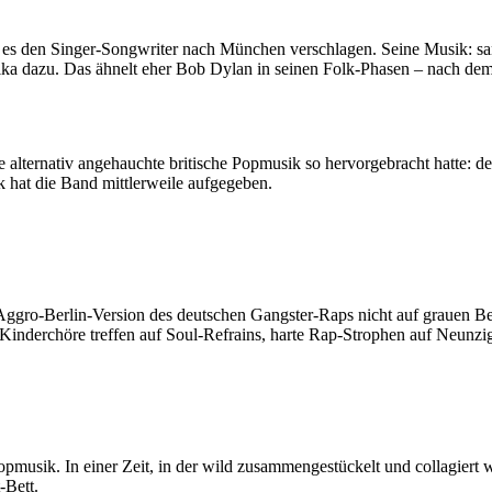
 es den Singer-Songwriter nach München verschlagen. Seine Musik: sanf
 dazu. Das ähnelt eher Bob Dylan in seinen Folk-Phasen – nach dem K
alternativ angehauchte britische Popmusik so hervorgebracht hatte: d
k hat die Band mittlerweile aufgegeben.
e Aggro-Berlin-Version des deutschen Gangster-Raps nicht auf grauen Be
. Kinderchöre treffen auf Soul-Refrains, harte Rap-Strophen auf Neunzi
opmusik. In einer Zeit, in der wild zusammengestückelt und collagiert wi
-Bett.