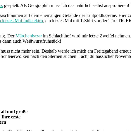
ss
gespielt. Als Geographin muss ich das natürlich selbst ausprobieren!
n Waschräumen auf dem ehemaligen Gelände der Luitpoldkaserne. Hier z
 letztes Mal Indielektro
, ein letztes Mal mit T-Shirt vor der Tür! TI
ung. Der
Märchenbazar
im Schlachthof wird mir letzte Zweifel nehmen. 
 dann auch Weißwurstfrühstück!
uss nicht mehr sein. Deshalb werde ich mich am Freitagabend erneut 
chleierwolken nach den Sternen suchen – ach, du hässlicher November, 
 alt und große
Ihre erste
uern