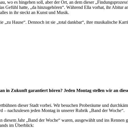
 wo es hingehen soll, aber der Ort, an dem dieser „Findungsprozess“ sta
s Gefühl hatte, „da hinzugehören“. Während Ella vorhat, ihr Abitur an
lles in ihr steckt an Kunst und Musik.
wie „zu Hause“. Dennoch ist sie „total dankbar“, ihre musikalische Karri
 in Zukunft garantiert hören? Jeden Montag stellen wir an dies
zertbühnen dieser Stadt vorbei. Wir besuchen Proberäume und durchkä
ird – nachzulesen jeden Montag in unserer Rubrik „Band der Woche“.
ie in diesem Jahr „Band der Woche“ waren, ausgewählt und ins Rennen g
Bands im Überblick: