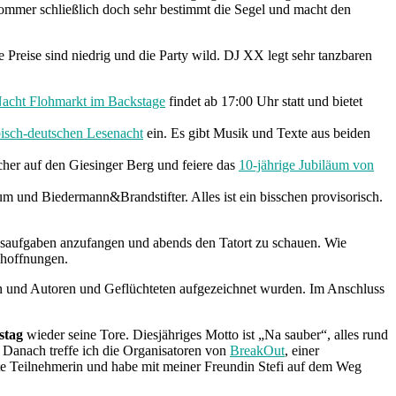
ommer schließlich doch sehr bestimmt die Segel und macht den
ie Preise sind niedrig und die Party wild. DJ XX legt sehr tanzbaren
acht Flohmarkt im Backstage
findet ab 17:00 Uhr statt und bietet
bisch-deutschen Lesenacht
ein. Es gibt Musik und Texte aus beiden
cher auf den Giesinger Berg und feiere das
10-jährige Jubiläum von
 und Biedermann&Brandstifter. Alles ist ein bisschen provisorisch.
usaufgaben anzufangen und abends den Tatort zu schauen. Wie
khoffnungen.
n und Autoren und Geflüchteten aufgezeichnet wurden. Im Anschluss
stag
wieder seine Tore. Diesjähriges Motto ist „Na sauber“, alles rund
 Danach treffe ich die Organisatoren von
BreakOut
, einer
rte Teilnehmerin und habe mit meiner Freundin Stefi auf dem Weg