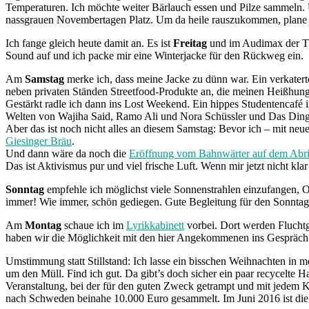
Temperaturen. Ich möchte weiter Bärlauch essen und Pilze sammeln.
nassgrauen Novembertagen Platz. Um da heile rauszukommen, plane 
Ich fange gleich heute damit an. Es ist
Freitag
und im Audimax der TU 
Sound auf und ich packe mir eine Winterjacke für den Rückweg ein.
Am
Samstag
merke ich, dass meine Jacke zu dünn war. Ein verkater
neben privaten Ständen Streetfood-Produkte an, die meinen Heißhunge
Gestärkt radle ich dann ins Lost Weekend. Ein hippes Studentencafé 
Welten von Wajiha Said, Ramo Ali und Nora Schüssler und Das Din
Aber das ist noch nicht alles an diesem Samstag: Bevor ich – mit ne
Giesinger Bräu
.
Und dann wäre da noch die
Eröffnung vom Bahnwärter auf dem Abri
Das ist Aktivismus pur und viel frische Luft. Wenn mir jetzt nicht klar
Sonntag
empfehle ich möglichst viele Sonnenstrahlen einzufangen, 
immer! Wie immer, schön gediegen. Gute Begleitung für den Sonntag 
Am
Montag
schaue ich im
Lyrikkabinett
vorbei. Dort werden Flucht
haben wir die Möglichkeit mit den hier Angekommenen ins Gespräc
Umstimmung statt Stillstand: Ich lasse ein bisschen Weihnachten in 
um den Müll. Find ich gut. Da gibt’s doch sicher ein paar recycelte
Veranstaltung, bei der für den guten Zweck getrampt und mit jedem 
nach Schweden beinahe 10.000 Euro gesammelt. Im Juni 2016 ist die