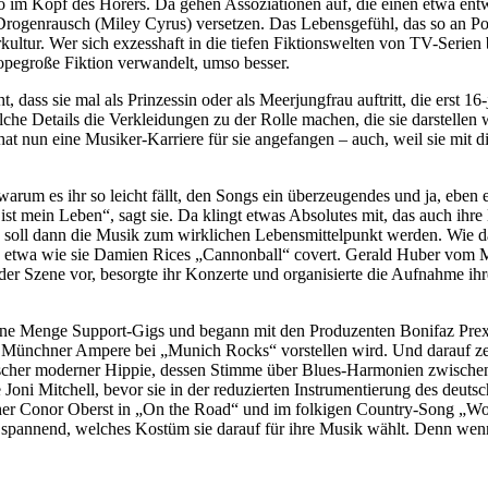
no im Kopf des Hörers. Da gehen Assoziationen auf, die einen etwa entw
Drogenrausch (Miley Cyrus) versetzen. Das Lebensgefühl, das so an Pop
kultur. Wer sich exzesshaft in die tiefen Fiktionswelten von TV-Serie
scopegroße Fiktion verwandelt, umso besser.
 dass sie mal als Prinzessin oder als Meerjungfrau auftritt, die erst 1
che Details die Verkleidungen zu der Rolle machen, die sie darstellen w
at nun eine Musiker-Karriere für sie angefangen – auch, weil sie mit d
, warum es ihr so leicht fällt, den Songs ein überzeugendes und ja, e
 mein Leben“, sagt sie. Da klingt etwas Absolutes mit, das auch ihre 
soll dann die Musik zum wirklichen Lebensmittelpunkt werden. Wie das
n; etwa wie sie Damien Rices „Cannonball“ covert. Gerald Huber vom 
r Szene vor, besorgte ihr Konzerte und organisierte die Aufnahme ihrer 
 eine Menge Support-Gigs und begann mit den Produzenten Bonifaz Prexl
m Münchner Ampere bei „Munich Rocks“ vorstellen wird. Und darauf zeigt
tischer moderner Hippie, dessen Stimme über Blues-Harmonien zwische
Joni Mitchell, bevor sie in der reduzierten Instrumentierung des deut
blicher Conor Oberst in „On the Road“ und im folkigen Country-Song „
spannend, welches Kostüm sie darauf für ihre Musik wählt. Denn wenn s