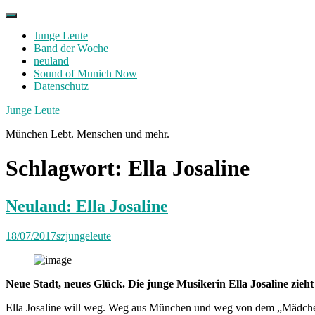
Skip
to
Junge Leute
content
Band der Woche
neuland
Sound of Munich Now
Datenschutz
Facebook
Twitter
Instagram
Junge Leute
München Lebt. Menschen und mehr.
Schlagwort:
Ella Josaline
Neuland: Ella Josaline
18/07/2017
szjungeleute
Neue Stadt, neues Glück. Die junge Musikerin Ella Josaline zieht
Ella Josaline will weg. Weg aus München und weg von dem „Mädchen-mit