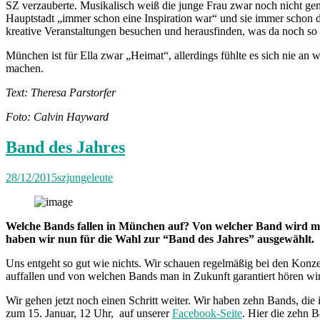
SZ verzauberte. Musikalisch weiß die junge Frau zwar noch nicht genau,
Hauptstadt „immer schon eine Inspiration war“ und sie immer schon da
kreative Veranstaltungen besuchen und herausfinden, was da noch so a
München ist für Ella zwar „Heimat“, allerdings fühlte es sich nie an 
machen.
Text: Theresa Parstorfer
Foto: Calvin Hayward
Band des Jahres
28/12/2015
szjungeleute
Welche Bands fallen in München auf? Von welcher Band wird man
haben wir nun für die Wahl zur “Band des Jahres” ausgewählt.
Uns entgeht so gut wie nichts. Wir schauen regelmäßig bei den Kon
auffallen und von welchen Bands man in Zukunft garantiert hören w
Wir gehen jetzt noch einen Schritt weiter. Wir haben zehn Bands, d
zum 15. Januar, 12 Uhr, auf unserer
Facebook-Seite
. Hier die zehn 