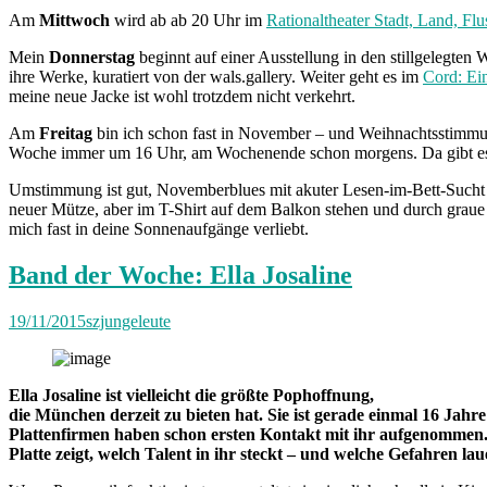
Am
Mittwoch
wird ab ab 20 Uhr im
Rationaltheater Stadt, Land, Flu
Mein
Donnerstag
beginnt auf einer Ausstellung in den stillgelegte
ihre Werke, kuratiert von der wals.gallery. Weiter geht es im
Cord: Ein
meine neue Jacke ist wohl trotzdem nicht verkehrt.
Am
Freitag
bin ich schon fast in November – und Weihnachtsstimm
Woche immer um 16 Uhr, am Wochenende schon morgens. Da gibt es
Umstimmung ist gut, Novemberblues mit akuter Lesen-im-Bett-Sucht m
neuer Mütze, aber im T-Shirt auf dem Balkon stehen und durch graue S
mich fast in deine Sonnenaufgänge verliebt.
Band der Woche: Ella Josaline
19/11/2015
szjungeleute
Ella Josaline ist vielleicht die größte Pophoffnung,
die München derzeit zu bieten hat. Sie ist gerade einmal 16 Jahre
Plattenfirmen haben schon ersten Kontakt mit ihr aufgenommen. 
Platte zeigt, welch Talent in ihr steckt – und welche Gefahren la