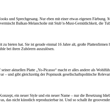
Hooks und Sprechgesang. Nur eben mit einer etwas eigenen Färbung. Mu
vermischt Balkan-Melancholie mit Stub’n-Musi-Gemütlichkeit, die Tub
eit zu bieten hat. Sie ist gerade einmal 16 Jahre alt, große Plattenfir
hle bei ihren Zuhörern auszulösen.
uf seiner aktuellen Platte „Yo-Picasso“ macht er alles andere als Woh
ar – und gibt gleichzeitig der Popmusik gesellschaftspolitische Releva
onzept, ein neuer Style und ein neuer Name – nur die Besetzung blieb 
was, das nicht künstlich reproduzierbar ist. Und so schallt ihr groove