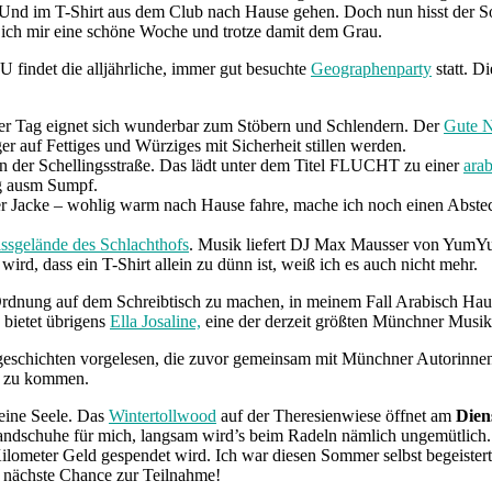
 Und im T-Shirt aus dem Club nach Hause gehen. Doch nun hisst der S
ich mir eine schöne Woche und trotze damit dem Grau.
findet die alljährliche, immer gut besuchte
Geographenparty
statt. D
ter Tag eignet sich wunderbar zum Stöbern und Schlendern. Der
Gute N
r auf Fettiges und Würziges mit Sicherheit stillen werden.
in der Schellingsstraße. Das lädt unter dem Titel FLUCHT zu einer
ara
g ausm Sumpf.
uer Jacke – wohlig warm nach Hause fahre, mache ich noch einen Abste
ssgelände des Schlachthofs
. Musik liefert DJ Max Mausser von YumYum
 wird, dass ein T-Shirt allein zu dünn ist, weiß ich es auch nicht mehr.
Ordnung auf dem Schreibtisch zu machen, in meinem Fall Arabisch Ha
bietet übrigens
Ella Josaline,
eine der derzeit größten Münchner Musi
geschichten vorgelesen, die zuvor gemeinsam mit Münchner Autorinne
h zu kommen.
meine Seele. Das
Wintertollwood
auf der Theresienwiese öffnet am
Dien
 Handschuhe für mich, langsam wird’s beim Radeln nämlich ungemütlich.
Kilometer Geld gespendet wird. Ich war diesen Sommer selbst begeiste
 nächste Chance zur Teilnahme!