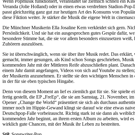
Wenn Popmusik funktioniert, veranstaltet sie ziemlich schnell ein Ki
Veranda (Jolie Holland) oder in einen etwas verdrehten Stadion-Pop-
passt gleichzeitig ganz gut zur heutigen Art des Konsums von Populär
diese Fiktion weiter. Je stärker die Musik die eigene Welt in cinema
Die Münchner Musikerin Ella Josaline Kern verkleidet sich gern. Nicht,
Persönlichkeit. Und sie hat ein ausgesprochen gutes Gespür dafür, wel
besondere Stimme hat, die sie vor allem besonders einzusetzen weiß, h
Zuhörern auszulösen.
Sie ist überschwänglich, wenn sie über ihre Musik redet. Das erklärt
gemacht, immer gesungen, als Kind schon Songs geschrieben, Musik ist
kommenden Jahr mit der Mittleren Reife abzuschließen plant. Danach 
einem Jahr damit angefangen, Videos von sich auf Youtube zu stelle
der Musikerin anzunehmen. Er stellte sie den wichtigen Menschen in de
in der für sie eben typischen Hingabe.
Denn von diesem Moment an lief es ziemlich gut für sie. Sie spielte
fertig gestellt, die EP „FreEp“, die sie am Samstag, 21. November, i
Opener „Change the World“ präsentiert sie sich als durchaus authen
immer noch im Hippie-Gewand klingt sie darauf wie eine etwas naive 
Deutschpop-Falle vorbeirauscht. Richtig stark ist sie dann als wei
kommenden Jahr beginnt, an ihrem ersten Album zu arbeiten, wird es 
wirklich gute Chancen, mit der Musik ihr Leben zu bestreiten.
Stil
: Songwriter-Pop