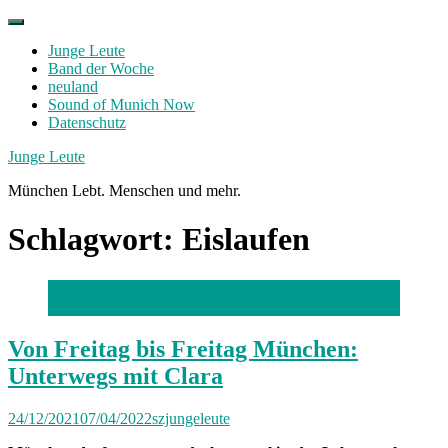
Skip
to
Junge Leute
content
Band der Woche
neuland
Sound of Munich Now
Datenschutz
Facebook
Twitter
Instagram
Junge Leute
München Lebt. Menschen und mehr.
Schlagwort:
Eislaufen
Foto: privat
Von Freitag bis Freitag München:
Unterwegs mit Clara
24/12/2021
07/04/2022
szjungeleute