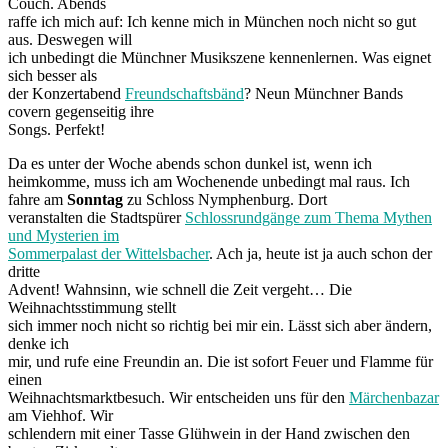
Couch. Abends
raffe ich mich auf: Ich kenne mich in München noch nicht so gut
aus. Deswegen will
ich unbedingt die Münchner Musikszene kennenlernen. Was eignet
sich besser als
der Konzertabend
Freundschaftsbänd
? Neun Münchner Bands
covern gegenseitig ihre
Songs. Perfekt!
Da es unter der Woche abends schon dunkel ist, wenn ich
heimkomme, muss ich am Wochenende unbedingt mal raus. Ich
fahre am
Sonntag
zu Schloss Nymphenburg. Dort
veranstalten die Stadtspürer
Schlossrundgänge zum Thema Mythen
und Mysterien im
Sommerpalast der Wittelsbacher
. Ach ja, heute ist ja auch schon der
dritte
Advent! Wahnsinn, wie schnell die Zeit vergeht… Die
Weihnachtsstimmung stellt
sich immer noch nicht so richtig bei mir ein. Lässt sich aber ändern,
denke ich
mir, und rufe eine Freundin an. Die ist sofort Feuer und Flamme für
einen
Weihnachtsmarktbesuch. Wir entscheiden uns für den
Märchenbazar
am Viehhof. Wir
schlendern mit einer Tasse Glühwein in der Hand zwischen den