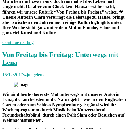
München darf zwar raus, doch normal ist das Leben noch
lange nicht. Da aber zum Glück kein Hausarrest herrscht,
führen wir unsere Rubrik “Von Freitag bis Freitag” weiter.
❤
Unsere Autorin Clara verbringt die Feiertage zu Hause, bringt
aber zwischen den Jahren noch einige Kulturhighlights unter.
Ihre Woche steht ganz unter dem Motto: Familie, Filme und
ganz viel Kunst und Kultur.
„Von
Continue reading
Freitag
bis
Von Freitag bis Freitag: Unterwegs mit
Freitag
Lena
München:
Unterwegs
mit
15/12/2017
szjungeleute
Clara“
Wir sind heute das erste Mal unterwegs mit unserer Autorin
Lena, die am liebsten in die Natur geht – wie in den Englischen
Garten oder zum Schloss Nymphenburg. Ergänzt wird ihr
Wochenprogramm durch Musik beim Konzertabend
Freundschaftsbänd, durch einen Polit Slam oder Besuchen auf
Weihnachtsmärkten.