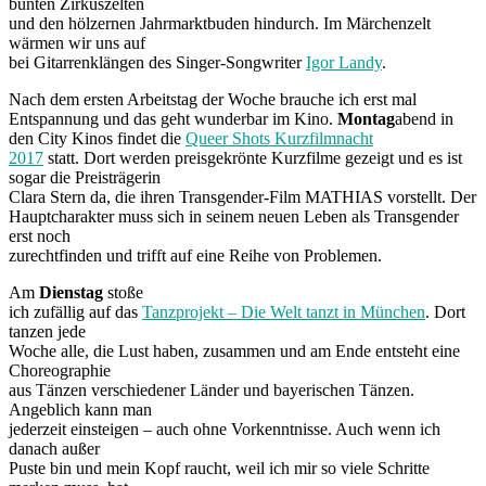
bunten Zirkuszelten
und den hölzernen Jahrmarktbuden hindurch. Im Märchenzelt
wärmen wir uns auf
bei Gitarrenklängen des Singer-Songwriter
Igor Landy
.
Nach dem ersten Arbeitstag der Woche brauche ich erst mal
Entspannung und das geht wunderbar im Kino.
Montag
abend in
den City Kinos findet die
Queer Shots Kurzfilmnacht
2017
statt. Dort werden preisgekrönte Kurzfilme gezeigt und es ist
sogar die Preisträgerin
Clara Stern da, die ihren Transgender-Film MATHIAS vorstellt. Der
Hauptcharakter muss sich in seinem neuen Leben als Transgender
erst noch
zurechtfinden und trifft auf eine Reihe von Problemen.
Am
Dienstag
stoße
ich zufällig auf das
Tanzprojekt – Die Welt tanzt in München
. Dort
tanzen jede
Woche alle, die Lust haben, zusammen und am Ende entsteht eine
Choreographie
aus Tänzen verschiedener Länder und bayerischen Tänzen.
Angeblich kann man
jederzeit einsteigen – auch ohne Vorkenntnisse. Auch wenn ich
danach außer
Puste bin und mein Kopf raucht, weil ich mir so viele Schritte