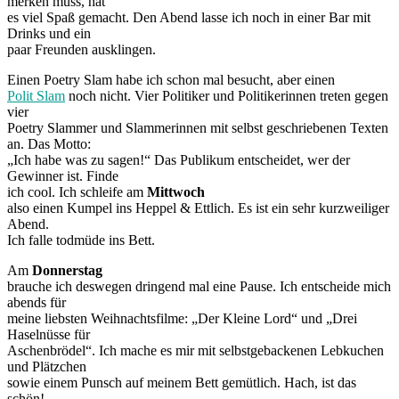
merken muss, hat
es viel Spaß gemacht. Den Abend lasse ich noch in einer Bar mit
Drinks und ein
paar Freunden ausklingen.
Einen Poetry Slam habe ich schon mal besucht, aber einen
Polit Slam
noch nicht. Vier Politiker und Politikerinnen treten gegen
vier
Poetry Slammer und Slammerinnen mit selbst geschriebenen Texten
an. Das Motto:
„Ich habe was zu sagen!“ Das Publikum entscheidet, wer der
Gewinner ist. Finde
ich cool. Ich schleife am
Mittwoch
also einen Kumpel ins Heppel & Ettlich. Es ist ein sehr kurzweiliger
Abend.
Ich falle todmüde ins Bett.
Am
Donnerstag
brauche ich deswegen dringend mal eine Pause. Ich entscheide mich
abends für
meine liebsten Weihnachtsfilme: „Der Kleine Lord“ und „Drei
Haselnüsse für
Aschenbrödel“. Ich mache es mir mit selbstgebackenen Lebkuchen
und Plätzchen
sowie einem Punsch auf meinem Bett gemütlich. Hach, ist das
schön!