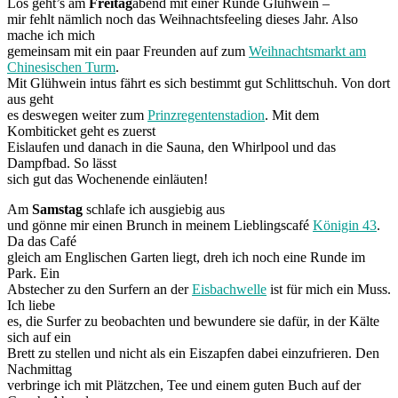
Los geht’s am
Freitag
abend mit einer Runde Glühwein –
mir fehlt nämlich noch das Weihnachtsfeeling dieses Jahr. Also
mache ich mich
gemeinsam mit ein paar Freunden auf zum
Weihnachtsmarkt am
Chinesischen Turm
.
Mit Glühwein intus fährt es sich bestimmt gut Schlittschuh. Von dort
aus geht
es deswegen weiter zum
Prinzregentenstadion
. Mit dem
Kombiticket geht es zuerst
Eislaufen und danach in die Sauna, den Whirlpool und das
Dampfbad. So lässt
sich gut das Wochenende einläuten!
Am
Samstag
schlafe ich ausgiebig aus
und gönne mir einen Brunch in meinem Lieblingscafé
Königin 43
.
Da das Café
gleich am Englischen Garten liegt, dreh ich noch eine Runde im
Park. Ein
Abstecher zu den Surfern an der
Eisbachwelle
ist für mich ein Muss.
Ich liebe
es, die Surfer zu beobachten und bewundere sie dafür, in der Kälte
sich auf ein
Brett zu stellen und nicht als ein Eiszapfen dabei einzufrieren. Den
Nachmittag
verbringe ich mit Plätzchen, Tee und einem guten Buch auf der