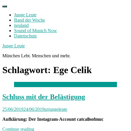
Skip
to
Junge Leute
content
Band der Woche
neuland
Sound of Munich Now
Datenschutz
Facebook
Twitter
Instagram
Junge Leute
München Lebt. Menschen und mehr.
Schlagwort:
Ege Celik
Schluss mit der Belästigung
25/06/2019
24/06/2019
szjungeleute
Aufklärung: Der Instagram-Account catcallsofmuc
„Schluss
Continue reading