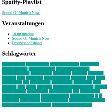
Spotify-Playlist
Sound Of Munich Now
Veranstaltungen
10 im quadrat
Sound Of Munich Now
Freundschaftsbänd
Schlagwörter
10 im Quadrat
Amelie Völker
Anastasia Trenkler
Ausstellung
bahnwärter thiel
Band der Woche
Bei Krause zu Hause
Beziehungsweise
ein abend mit
farbenladen
feierwerk
fotografie
Hip-Hop
indie
junge leute
junges münchen
Kolumne
kunst
Liebe
Lisi Wasmer
lmu
lost weekend
Louis Seibert
Max Fluder
mein
münchen
milla
musik
München
Münchens junge Kreative
neuland
ornella cosenza
Partnerschaft
Philipp Kreiter
pop
Rita Argauer
Sound Of Munich Now
Stefanie Witterauf
susanne krause
sz
sz
junge leute
szjungeleute
theresa parstorfer
Von Freitag bis Freitag
von freitag bis freitag münchen
Zeichen der Freundschaft