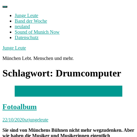
Skip
to
Junge Leute
content
Band der Woche
neuland
Sound of Munich Now
Datenschutz
Facebook
Twitter
Instagram
Junge Leute
München Lebt. Menschen und mehr.
Schlagwort:
Drumcomputer
Fotos: Northern Draw, privat (4)
Fotoalbum
22/10/2020
szjungeleute
Sie sind von Münchens Bühnen nicht mehr wegzudenken. Aber
wie haben die Musiker und Musikerinnen eigentlich