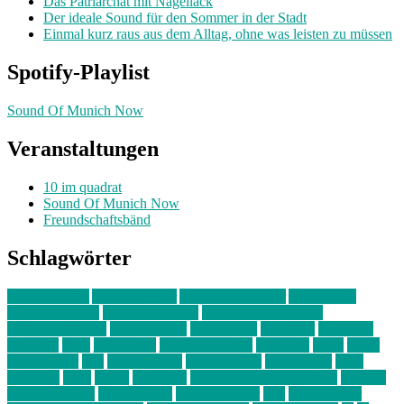
Das Patriarchat mit Nagellack
Der ideale Sound für den Sommer in der Stadt
Einmal kurz raus aus dem Alltag, ohne was leisten zu müssen
Spotify-Playlist
Sound Of Munich Now
Veranstaltungen
10 im quadrat
Sound Of Munich Now
Freundschaftsbänd
Schlagwörter
10 im Quadrat
Amelie Völker
Anastasia Trenkler
Ausstellung
bahnwärter thiel
Band der Woche
Bei Krause zu Hause
Beziehungsweise
ein abend mit
farbenladen
feierwerk
fotografie
Hip-Hop
indie
junge leute
junges münchen
Kolumne
kunst
Liebe
Lisi Wasmer
lmu
lost weekend
Louis Seibert
Max Fluder
mein
münchen
milla
musik
München
Münchens junge Kreative
neuland
ornella cosenza
Partnerschaft
Philipp Kreiter
pop
Rita Argauer