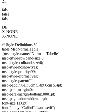
21
false
false
false
DE
X-NONE
X-NONE
/* Style Definitions */
table.MsoNormalTable
{mso-style-name:“Normale Tabelle“;
mso-tstyle-rowband-size:0;
mso-tstyle-colband-size:0;
mso-style-noshow:yes;
mso-style-priority:99;
mso-style-qformat:yes;
mso-style-parent:““;
mso-padding-alt:0cm 5.4pt 0cm 5.4pt;
mso-para-margin:0cm;
mso-para-margin-bottom:.0001pt;
mso-pagination:widow-orphan;
font-size:11.0pt;
font-family:“Calibri“,“sans-serif“;