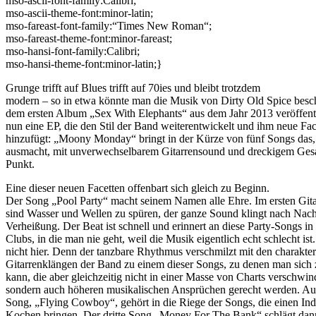
mso-ascii-font-family:Calibri;
mso-ascii-theme-font:minor-latin;
mso-fareast-font-family:“Times New Roman“;
mso-fareast-theme-font:minor-fareast;
mso-hansi-font-family:Calibri;
mso-hansi-theme-font:minor-latin;}
Grunge trifft auf Blues trifft auf 70ies und bleibt trotzdem
modern – so in etwa könnte man die Musik von Dirty Old Spice besc
dem ersten Album „Sex With Elephants“ aus dem Jahr 2013 veröffent
nun eine EP, die den Stil der Band weiterentwickelt und ihm neue Fac
hinzufügt: „Moony Monday“ bringt in der Kürze von fünf Songs das
ausmacht, mit unverwechselbarem Gitarrensound und dreckigem Ges
Punkt.
Eine dieser neuen Facetten offenbart sich gleich zu Beginn.
Der Song „Pool Party“ macht seinem Namen alle Ehre. Im ersten Git
sind Wasser und Wellen zu spüren, der ganze Sound klingt nach Nac
Verheißung. Der Beat ist schnell und erinnert an diese Party-Songs in
Clubs, in die man nie geht, weil die Musik eigentlich echt schlecht ist
nicht hier. Denn der tanzbare Rhythmus verschmilzt mit den charakter
Gitarrenklängen der Band zu einem dieser Songs, zu denen man sic
kann, die aber gleichzeitig nicht in einer Masse von Charts verschwin
sondern auch höheren musikalischen Ansprüchen gerecht werden. Au
Song, „Flying Cowboy“, gehört in die Riege der Songs, die einen In
Kochen bringen. Der dritte Song „Money For The Bank“ schlägt dan