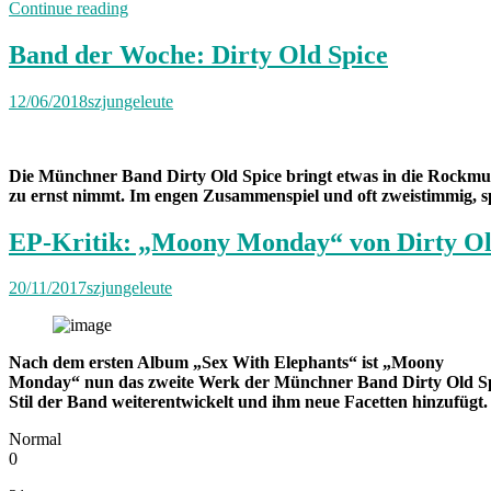
„Die
Continue reading
SZ
Junge
Band der Woche: Dirty Old Spice
Leute
Playlist
12/06/2018
szjungeleute
im
Juli
2018“
Die Münchner Band Dirty Old Spice bringt etwas in die Rockmusik
zu ernst nimmt. Im engen Zusammenspiel und oft zweistimmig, sp
EP-Kritik: „Moony Monday“ von Dirty Ol
20/11/2017
szjungeleute
Nach dem ersten Album „Sex With Elephants“ ist „Moony
Monday“ nun das zweite Werk der Münchner Band Dirty Old Spi
Stil der Band weiterentwickelt und ihm neue Facetten hinzufügt.
Normal
0