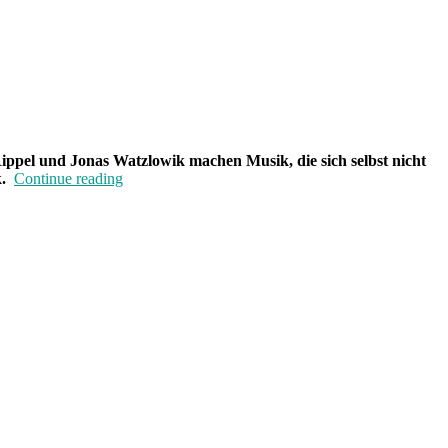
Rippel und Jonas Watzlowik machen Musik, die sich selbst nicht
„Band
.
Continue reading
der
Woche:
Dirty
Old
Spice“