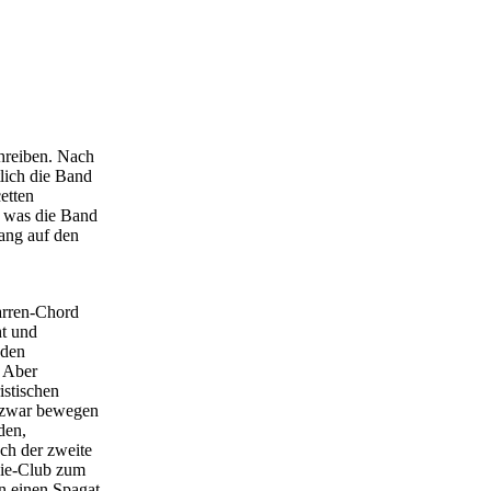
hreiben. Nach
lich die Band
etten
, was die Band
ang auf den
arren-Chord
ht und
 den
. Aber
istischen
h zwar bewegen
den,
ch der zweite
die-Club zum
n einen Spagat