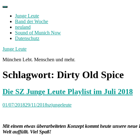
Skip
to
Junge Leute
content
Band der Woche
neuland
Sound of Munich Now
Datenschutz
Facebook
Twitter
Instagram
Junge Leute
München Lebt. Menschen und mehr.
Schlagwort:
Dirty Old Spice
Die SZ Junge Leute Playlist im Juli 2018
01/07/2018
29/11/2018
szjungeleute
Mit einem etwas überarbeiteten Konzept kommt heute unsere neue P
Welt auffüllt. Viel Spaß!