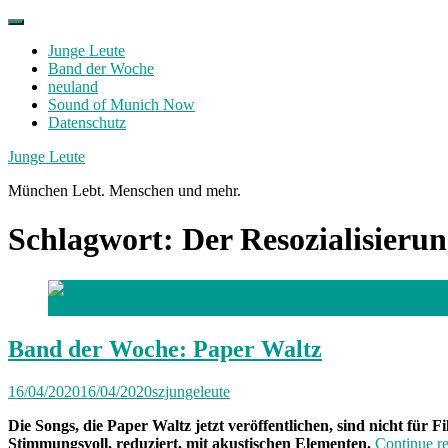
Skip
to
Junge Leute
content
Band der Woche
neuland
Sound of Munich Now
Datenschutz
Facebook
Twitter
Instagram
Junge Leute
München Lebt. Menschen und mehr.
Schlagwort:
Der Resozialisieru
Paper Waltz /
Foto: Annika Wagner
Band der Woche: Paper Waltz
16/04/2020
16/04/2020
szjungeleute
Die Songs, die Paper Waltz jetzt veröffentlichen, sind nicht für
Stimmungsvoll, reduziert, mit akustischen Elementen.
Continue r