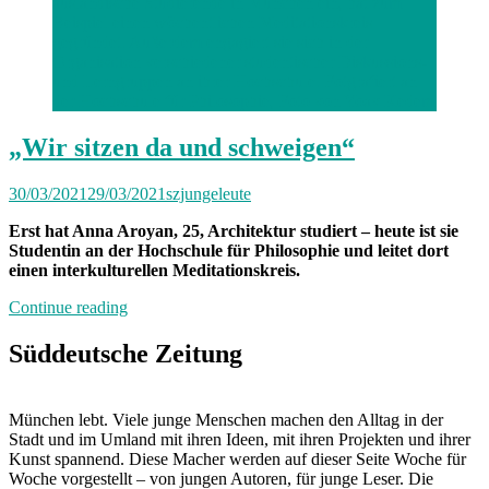
ausländische Studierende in München ein, hat zum
Beispiel einen wöchentlichen Meditationskreis
gegründet. Außerdem engagiert sie sich in der
Organisation verschiedener studentischer Diskussions-
und Lerngruppen an ihrer Hochschule. Fotgrafiert an
der Hochschule für Philosophie, Foto von Yoav Kedem
„Wir sitzen da und schweigen“
30/03/2021
29/03/2021
szjungeleute
Erst hat Anna Aroyan, 25, Architektur studiert – heute ist sie
Studentin an der Hochschule für Philosophie und leitet dort
einen interkulturellen Meditationskreis.
„„Wir
Continue reading
sitzen
da
Süddeutsche Zeitung
und
schweigen““
München lebt. Viele junge Menschen machen den Alltag in der
Stadt und im Umland mit ihren Ideen, mit ihren Projekten und ihrer
Kunst spannend. Diese Macher werden auf dieser Seite Woche für
Woche vorgestellt – von jungen Autoren, für junge Leser. Die