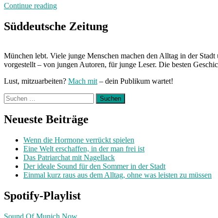
„Auf
Continue reading
dem
Mond“
Süddeutsche Zeitung
München lebt. Viele junge Menschen machen den Alltag in der Stadt 
vorgestellt – von jungen Autoren, für junge Leser. Die besten Geschi
Lust, mitzuarbeiten?
Mach mit
– dein Publikum wartet!
Suchen
nach:
Neueste Beiträge
Wenn die Hormone verrückt spielen
Eine Welt erschaffen, in der man frei ist
Das Patriarchat mit Nagellack
Der ideale Sound für den Sommer in der Stadt
Einmal kurz raus aus dem Alltag, ohne was leisten zu müssen
Spotify-Playlist
Sound Of Munich Now