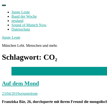
Skip
to
Junge Leute
content
Band der Woche
neuland
Sound of Munich Now
Datenschutz
Facebook
Twitter
Instagram
Junge Leute
München Lebt. Menschen und mehr.
Schlagwort:
CO₂
Foto: Felix Consolati
Auf dem Mond
23/04/2019
szjungeleute
Franziska Bär, 26, durchquerte mit ihrem Freund die mongolisc