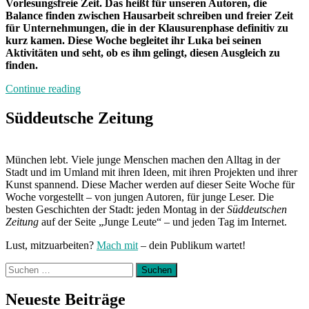
Vorlesungsfreie Zeit. Das heißt für unseren Autoren, die
Balance finden zwischen Hausarbeit schreiben und freier Zeit
für Unternehmungen, die in der Klausurenphase definitiv zu
kurz kamen. Diese Woche begleitet ihr Luka bei seinen
Aktivitäten und seht, ob es ihm gelingt, diesen Ausgleich zu
finden.
„Von
Continue reading
Freitag
bis
Süddeutsche Zeitung
Freitag
München:
Unterwegs
München lebt. Viele junge Menschen machen den Alltag in der
mit
Stadt und im Umland mit ihren Ideen, mit ihren Projekten und ihrer
Luka“
Kunst spannend. Diese Macher werden auf dieser Seite Woche für
Woche vorgestellt – von jungen Autoren, für junge Leser. Die
besten Geschichten der Stadt: jeden Montag in der
Süddeutschen
Zeitung
auf der Seite „Junge Leute“ – und jeden Tag im Internet.
Lust, mitzuarbeiten?
Mach mit
– dein Publikum wartet!
Suchen
nach:
Neueste Beiträge