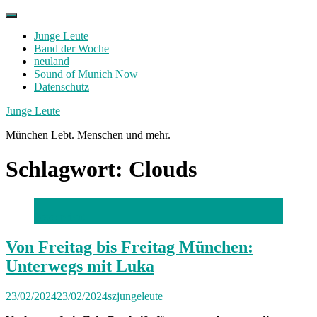
Skip
to
Junge Leute
content
Band der Woche
neuland
Sound of Munich Now
Datenschutz
Facebook
Twitter
Instagram
Junge Leute
München Lebt. Menschen und mehr.
Schlagwort:
Clouds
Foto: privat
Von Freitag bis Freitag München:
Unterwegs mit Luka
23/02/2024
23/02/2024
szjungeleute