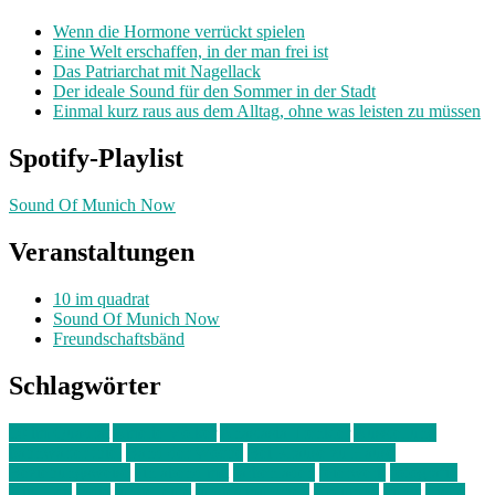
Wenn die Hormone verrückt spielen
Eine Welt erschaffen, in der man frei ist
Das Patriarchat mit Nagellack
Der ideale Sound für den Sommer in der Stadt
Einmal kurz raus aus dem Alltag, ohne was leisten zu müssen
Spotify-Playlist
Sound Of Munich Now
Veranstaltungen
10 im quadrat
Sound Of Munich Now
Freundschaftsbänd
Schlagwörter
10 im Quadrat
Amelie Völker
Anastasia Trenkler
Ausstellung
bahnwärter thiel
Band der Woche
Bei Krause zu Hause
Beziehungsweise
ein abend mit
farbenladen
feierwerk
fotografie
Hip-Hop
indie
junge leute
junges münchen
Kolumne
kunst
Liebe