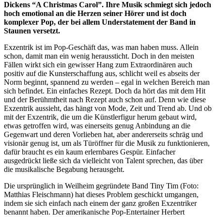
Dickens “A Christmas Carol”. Ihre Musik schmiegt sich jedoch
hoch emotional an die Herzen seiner Hörer und ist doch
komplexer Pop, der bei allem Understatement der Band in
Staunen versetzt.
Exzentrik ist im Pop-Geschäft das, was man haben muss. Allein
schon, damit man ein wenig heraussticht. Doch in den meisten
Fällen wirkt sich ein gewisser Hang zum Extraordinären auch
positiv auf die Kunsterschaffung aus, schlicht weil es abseits der
Norm beginnt, spannend zu werden – egal in welchen Bereich man
sich befindet. Ein einfaches Rezept. Doch da hört das mit dem Hit
und der Berühmtheit nach Rezept auch schon auf. Denn wie diese
Exzentrik aussieht, das hängt von Mode, Zeit und Trend ab. Und ob
mit der Exzentrik, die um die Künstlerfigur herum gebaut wird,
etwas getroffen wird, was einerseits genug Anbindung an die
Gegenwart und deren Vorlieben hat, aber andererseits schräg und
visionär genug ist, um als Türöffner für die Musik zu funktionieren,
dafür braucht es ein kaum erlernbares Gespür. Einfacher
ausgedrückt ließe sich da vielleicht von Talent sprechen, das über
die musikalische Begabung herausgeht.
Die ursprünglich in Weilheim gegründete Band Tiny Tim (Foto:
Matthias Fleischmann) hat dieses Problem geschickt umgangen,
indem sie sich einfach nach einem der ganz großen Exzentriker
benannt haben. Der amerikanische Pop-Entertainer Herbert