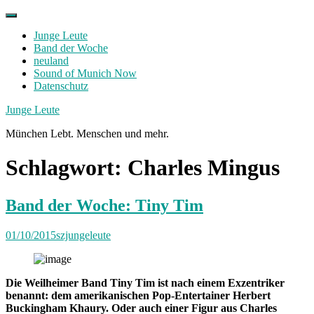
Skip
to
Junge Leute
content
Band der Woche
neuland
Sound of Munich Now
Datenschutz
Facebook
Twitter
Instagram
Junge Leute
München Lebt. Menschen und mehr.
Schlagwort:
Charles Mingus
Band der Woche: Tiny Tim
01/10/2015
szjungeleute
Die Weilheimer Band Tiny Tim ist nach einem Exzentriker
benannt: dem amerikanischen Pop-Entertainer Herbert
Buckingham Khaury. Oder auch einer Figur aus Charles