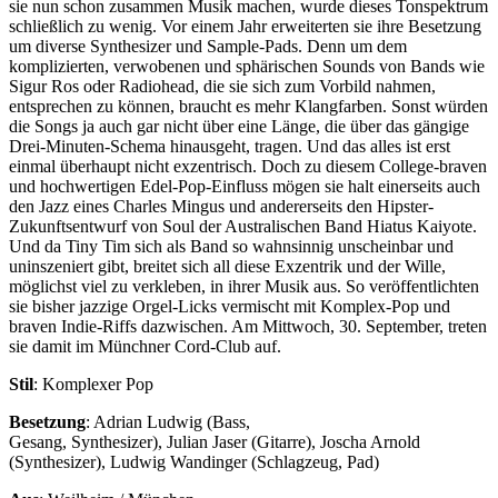
sie nun schon zusammen Musik machen, wurde dieses Tonspektrum
schließlich zu wenig. Vor einem Jahr erweiterten sie ihre Besetzung
um diverse Synthesizer und Sample-Pads. Denn um dem
komplizierten, verwobenen und sphärischen Sounds von Bands wie
Sigur Ros oder Radiohead, die sie sich zum Vorbild nahmen,
entsprechen zu können, braucht es mehr Klangfarben. Sonst würden
die Songs ja auch gar nicht über eine Länge, die über das gängige
Drei-Minuten-Schema hinausgeht, tragen. Und das alles ist erst
einmal überhaupt nicht exzentrisch. Doch zu diesem College-braven
und hochwertigen Edel-Pop-Einfluss mögen sie halt einerseits auch
den Jazz eines Charles Mingus und andererseits den Hipster-
Zukunftsentwurf von Soul der Australischen Band Hiatus Kaiyote.
Und da Tiny Tim sich als Band so wahnsinnig unscheinbar und
uninszeniert gibt, breitet sich all diese Exzentrik und der Wille,
möglichst viel zu verkleben, in ihrer Musik aus. So veröffentlichten
sie bisher jazzige Orgel-Licks vermischt mit Komplex-Pop und
braven Indie-Riffs dazwischen. Am Mittwoch, 30. September, treten
sie damit im Münchner Cord-Club auf.
Stil
: Komplexer Pop
Besetzung
: Adrian Ludwig (Bass,
Gesang, Synthesizer), Julian Jaser (Gitarre), Joscha Arnold
(Synthesizer), Ludwig Wandinger (Schlagzeug, Pad)