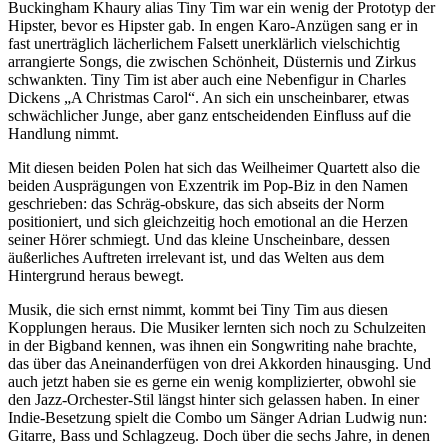
Buckingham Khaury alias Tiny Tim war ein wenig der Prototyp der
Hipster, bevor es Hipster gab. In engen Karo-Anzügen sang er in
fast unerträglich lächerlichem Falsett unerklärlich vielschichtig
arrangierte Songs, die zwischen Schönheit, Düsternis und Zirkus
schwankten. Tiny Tim ist aber auch eine Nebenfigur in Charles
Dickens „A Christmas Carol“. An sich ein unscheinbarer, etwas
schwächlicher Junge, aber ganz entscheidenden Einfluss auf die
Handlung nimmt.
Mit diesen beiden Polen hat sich das Weilheimer Quartett also die
beiden Ausprägungen von Exzentrik im Pop-Biz in den Namen
geschrieben: das Schräg-obskure, das sich abseits der Norm
positioniert, und sich gleichzeitig hoch emotional an die Herzen
seiner Hörer schmiegt. Und das kleine Unscheinbare, dessen
äußerliches Auftreten irrelevant ist, und das Welten aus dem
Hintergrund heraus bewegt.
Musik, die sich ernst nimmt, kommt bei Tiny Tim aus diesen
Kopplungen heraus. Die Musiker lernten sich noch zu Schulzeiten
in der Bigband kennen, was ihnen ein Songwriting nahe brachte,
das über das Aneinanderfügen von drei Akkorden hinausging. Und
auch jetzt haben sie es gerne ein wenig komplizierter, obwohl sie
den Jazz-Orchester-Stil längst hinter sich gelassen haben. In einer
Indie-Besetzung spielt die Combo um Sänger Adrian Ludwig nun:
Gitarre, Bass und Schlagzeug. Doch über die sechs Jahre, in denen