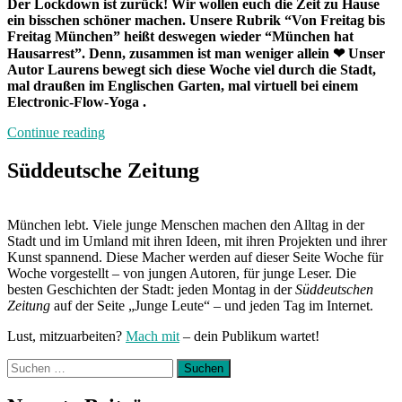
Der Lockdown ist zurück! Wir wollen euch die Zeit zu Hause
ein bisschen schöner machen. Unsere Rubrik “Von Freitag bis
Freitag München” heißt deswegen wieder “München hat
Hausarrest”. Denn, zusammen ist man weniger allein
❤
Unser
Autor Laurens bewegt sich diese Woche viel durch die Stadt,
mal draußen im Englischen Garten, mal virtuell bei einem
Electronic-Flow-Yoga .
„München
Continue reading
hat
Hausarrest:
Süddeutsche Zeitung
Zuhause
mit
Laurens“
München lebt. Viele junge Menschen machen den Alltag in der
Stadt und im Umland mit ihren Ideen, mit ihren Projekten und ihrer
Kunst spannend. Diese Macher werden auf dieser Seite Woche für
Woche vorgestellt – von jungen Autoren, für junge Leser. Die
besten Geschichten der Stadt: jeden Montag in der
Süddeutschen
Zeitung
auf der Seite „Junge Leute“ – und jeden Tag im Internet.
Lust, mitzuarbeiten?
Mach mit
– dein Publikum wartet!
Suchen
nach: