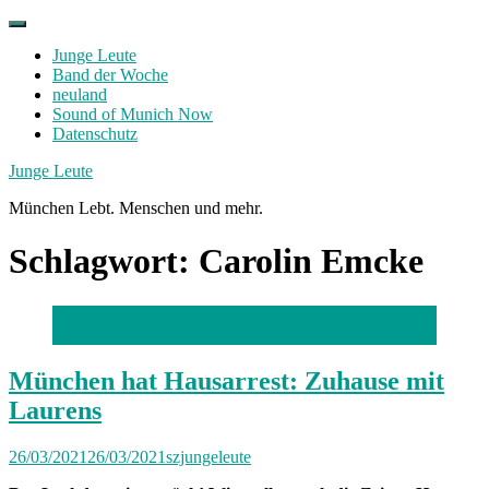
Skip
to
Junge Leute
content
Band der Woche
neuland
Sound of Munich Now
Datenschutz
Facebook
Twitter
Instagram
Junge Leute
München Lebt. Menschen und mehr.
Schlagwort:
Carolin Emcke
Foto: Olivia Müller-Elmau
München hat Hausarrest: Zuhause mit
Laurens
26/03/2021
26/03/2021
szjungeleute