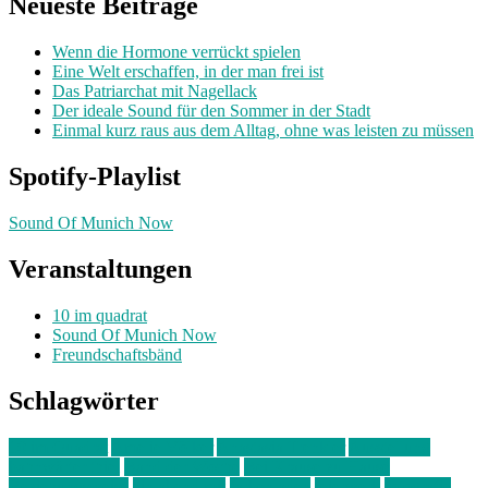
Neueste Beiträge
Wenn die Hormone verrückt spielen
Eine Welt erschaffen, in der man frei ist
Das Patriarchat mit Nagellack
Der ideale Sound für den Sommer in der Stadt
Einmal kurz raus aus dem Alltag, ohne was leisten zu müssen
Spotify-Playlist
Sound Of Munich Now
Veranstaltungen
10 im quadrat
Sound Of Munich Now
Freundschaftsbänd
Schlagwörter
10 im Quadrat
Amelie Völker
Anastasia Trenkler
Ausstellung
bahnwärter thiel
Band der Woche
Bei Krause zu Hause
Beziehungsweise
ein abend mit
farbenladen
feierwerk
fotografie