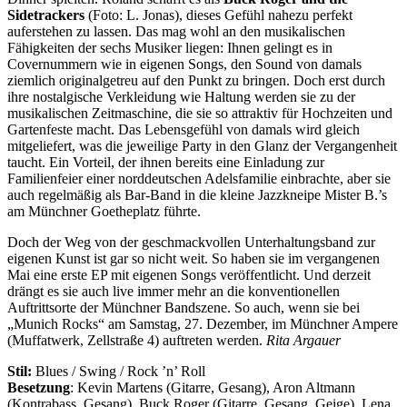
Sidetrackers
(Foto: L. Jonas), dieses Gefühl nahezu perfekt
auferstehen zu lassen. Das mag wohl an den musikalischen
Fähigkeiten der sechs Musiker liegen: Ihnen gelingt es in
Covernummern wie in eigenen Songs, den Sound von damals
ziemlich originalgetreu auf den Punkt zu bringen. Doch erst durch
ihre nostalgische Verkleidung wie Haltung werden sie zu der
musikalischen Zeitmaschine, die sie so attraktiv für Hochzeiten und
Gartenfeste macht. Das Lebensgefühl von damals wird gleich
mitgeliefert, was die jeweilige Party in den Glanz der Vergangenheit
taucht. Ein Vorteil, der ihnen bereits eine Einladung zur
Familienfeier einer norddeutschen Adelsfamilie einbrachte, aber sie
auch regelmäßig als Bar-Band in die kleine Jazzkneipe Mister B.’s
am Münchner Goetheplatz führte.
Doch der Weg von der geschmackvollen Unterhaltungsband zur
eigenen Kunst ist gar so nicht weit. So haben sie im vergangenen
Mai eine erste EP mit eigenen Songs veröffentlicht. Und derzeit
drängt es sie auch live immer mehr an die konventionellen
Auftrittsorte der Münchner Bandszene. So auch, wenn sie bei
„Munich Rocks“ am Samstag, 27. Dezember, im Münchner Ampere
(Muffatwerk, Zellstraße 4) auftreten werden.
Rita Argauer
Stil:
Blues / Swing / Rock ’n’ Roll
Besetzung
: Kevin Martens (Gitarre, Gesang), Aron Altmann
(Kontrabass, Gesang), Buck Roger (Gitarre, Gesang, Geige), Lena