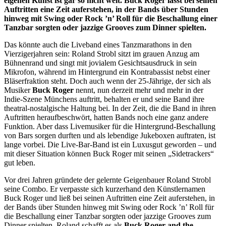
eigenen Kunst ist gar so nicht weit. Buck Roger lässt bei seinen
Auftritten eine Zeit auferstehen, in der Bands über Stunden
hinweg mit Swing oder Rock ’n’ Roll für die Beschallung einer
Tanzbar sorgten oder jazzige Grooves zum Dinner spielten.
Das könnte auch die Liveband eines Tanzmarathons in den
Vierzigerjahren sein: Roland Strobl sitzt im grauen Anzug am
Bühnenrand und singt mit jovialem Gesichtsausdruck in sein
Mikrofon, während im Hintergrund ein Kontrabassist nebst einer
Bläserfraktion steht. Doch auch wenn der 25-Jährige, der sich als
Musiker
Buck Roger
nennt, nun derzeit mehr und mehr in der
Indie-Szene Münchens auftritt, behalten er und seine Band ihre
theatral-nostalgische Haltung bei. In der Zeit, die die Band in ihren
Auftritten heraufbeschwört, hatten Bands noch eine ganz andere
Funktion. Aber dass Livemusiker für die Hintergrund-Beschallung
von Bars sorgen durften und als lebendige Jukeboxen auftraten, ist
lange vorbei. Die Live-Bar-Band ist ein Luxusgut geworden – und
mit dieser Situation können Buck Roger mit seinen „Sidetrackers“
gut leben.
Vor drei Jahren gründete der gelernte Geigenbauer Roland Strobl
seine Combo. Er verpasste sich kurzerhand den Künstlernamen
Buck Roger und ließ bei seinen Auftritten eine Zeit auferstehen, in
der Bands über Stunden hinweg mit Swing oder Rock ’n’ Roll für
die Beschallung einer Tanzbar sorgten oder jazzige Grooves zum
Dinner spielten. Roland schafft es als
Buck Roger and the