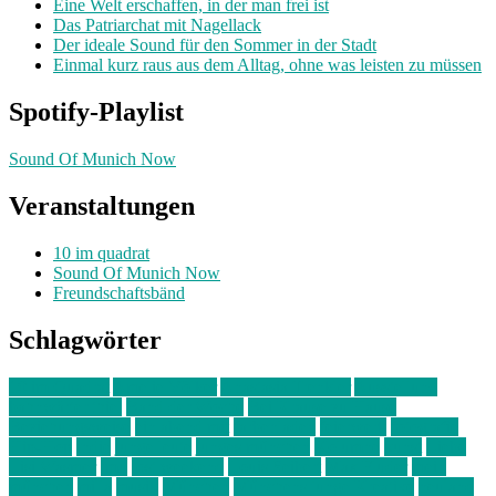
Eine Welt erschaffen, in der man frei ist
Das Patriarchat mit Nagellack
Der ideale Sound für den Sommer in der Stadt
Einmal kurz raus aus dem Alltag, ohne was leisten zu müssen
Spotify-Playlist
Sound Of Munich Now
Veranstaltungen
10 im quadrat
Sound Of Munich Now
Freundschaftsbänd
Schlagwörter
10 im Quadrat
Amelie Völker
Anastasia Trenkler
Ausstellung
bahnwärter thiel
Band der Woche
Bei Krause zu Hause
Beziehungsweise
ein abend mit
farbenladen
feierwerk
fotografie
Hip-Hop
indie
junge leute
junges münchen
Kolumne
kunst
Liebe
Lisi Wasmer
lmu
lost weekend
Louis Seibert
Max Fluder
mein
münchen
milla
musik
München
Münchens junge Kreative
neuland