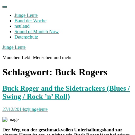
Skip
to
Junge Leute
content
Band der Woche
neuland
Sound of Munich Now
Datenschutz
Facebook
Twitter
Instagram
Junge Leute
München Lebt. Menschen und mehr.
Schlagwort:
Buck Rogers
Buck Roger and the Sidetrackers (Blues /
Swing / Rock ’n’ Roll)
27/12/2014
szjungeleute
D
er Weg von der geschmackvollen Unterhaltungsband zur