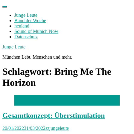
Skip
to
Junge Leute
content
Band der Woche
neuland
Sound of Munich Now
Datenschutz
Facebook
Twitter
Instagram
Junge Leute
München Lebt. Menschen und mehr.
Schlagwort:
Bring Me The
Horizon
Foto: Kai Sieber
Gesamtkonzept: Überstimulation
20/01/2022
31/03/2022
szjungeleute