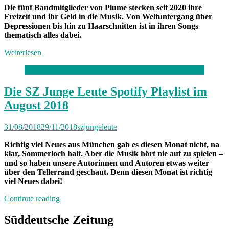
Die fünf Bandmitglieder von Plume stecken seit 2020 ihre
Freizeit und ihr Geld in die Musik. Von Weltuntergang über
Depressionen bis hin zu Haarschnitten ist in ihren Songs
thematisch alles dabei.
Weiterlesen
Die SZ Junge Leute Spotify Playlist im
August 2018
31/08/2018
29/11/2018
szjungeleute
Richtig viel Neues aus München gab es diesen Monat nicht, na
klar, Sommerloch halt. Aber die Musik hört nie auf zu spielen –
und so haben unsere Autorinnen und Autoren etwas weiter
über den Tellerrand geschaut. Denn diesen Monat ist richtig
viel Neues dabei!
„Die
Continue reading
SZ
Junge
Süddeutsche Zeitung
Leute