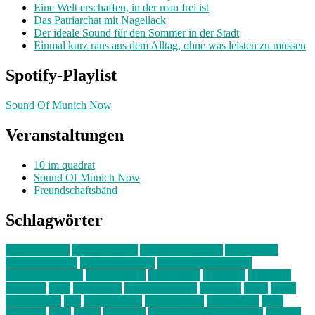
Eine Welt erschaffen, in der man frei ist
Das Patriarchat mit Nagellack
Der ideale Sound für den Sommer in der Stadt
Einmal kurz raus aus dem Alltag, ohne was leisten zu müssen
Spotify-Playlist
Sound Of Munich Now
Veranstaltungen
10 im quadrat
Sound Of Munich Now
Freundschaftsbänd
Schlagwörter
10 im Quadrat
Amelie Völker
Anastasia Trenkler
Ausstellung
bahnwärter thiel
Band der Woche
Bei Krause zu Hause
Beziehungsweise
ein abend mit
farbenladen
feierwerk
fotografie
Hip-Hop
indie
junge leute
junges münchen
Kolumne
kunst
Liebe
Lisi Wasmer
lmu
lost weekend
Louis Seibert
Max Fluder
mein
münchen
milla
musik
München
Münchens junge Kreative
neuland