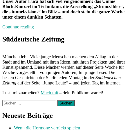
Unser Autor Luca hat sich viel vorgenommen: das Umme-
Block-Konzert im Technikum, die Ausstellung „Stromzähler“,
die „tunnel.visions“ im Blitz – und doch steht die ganze Woche
unter einem dunklen Schatten.
„Von
Continue reading
Freitag
bis
Süddeutsche Zeitung
Freitag
München:
Unterwegs
München lebt. Viele junge Menschen machen den Alltag in der
mit
Stadt und im Umland mit ihren Ideen, mit ihren Projekten und ihrer
Luca“
Kunst spannend. Diese Macher werden auf dieser Seite Woche für
Woche vorgestellt – von jungen Autoren, für junge Leser. Die
besten Geschichten der Stadt: jeden Montag in der
Süddeutschen
Zeitung
auf der Seite „Junge Leute“ – und jeden Tag im Internet.
Lust, mitzuarbeiten?
Mach mit
– dein Publikum wartet!
Suchen
nach:
Neueste Beiträge
Wenn die Hormone verrückt spielen