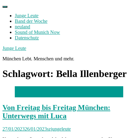
Skip
to
Junge Leute
content
Band der Woche
neuland
Sound of Munich Now
Datenschutz
Facebook
Twitter
Instagram
Junge Leute
München Lebt. Menschen und mehr.
Schlagwort:
Bella Illenberger
Foto: Benjamin Pavlovic
Von Freitag bis Freitag München:
Unterwegs mit Luca
27/01/2023
26/01/2023
szjungeleute