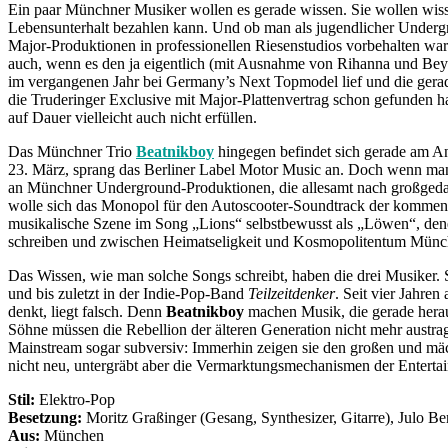
Ein paar Münchner Musiker wollen es gerade wissen. Sie wollen wiss
Lebensunterhalt bezahlen kann. Und ob man als jugendlicher Undergr
Major-Produktionen in professionellen Riesenstudios vorbehalten 
auch, wenn es den ja eigentlich (mit Ausnahme von Rihanna und Beyon
im vergangenen Jahr bei Germany’s Next Topmodel lief und die gera
die Truderinger Exclusive mit Major-Plattenvertrag schon gefunden h
auf Dauer vielleicht auch nicht erfüllen.
Das Münchner Trio
Beatnikboy
hingegen befindet sich gerade am Anf
23. März, sprang das Berliner Label Motor Music an. Doch wenn man
an Münchner Underground-Produktionen, die allesamt nach großgedach
wolle sich das Monopol für den Autoscooter-Soundtrack der kommend
musikalische Szene im Song „Lions“ selbstbewusst als „Löwen“, den
schreiben und zwischen Heimatseligkeit und Kosmopolitentum Münche
Das Wissen, wie man solche Songs schreibt, haben die drei Musiker.
und bis zuletzt in der Indie-Pop-Band
Teilzeitdenker
. Seit vier Jahren
denkt, liegt falsch. Denn
Beatnikboy
machen Musik, die gerade herau
Söhne müssen die Rebellion der älteren Generation nicht mehr austrag
Mainstream sogar subversiv: Immerhin zeigen sie den großen und mäch
nicht neu, untergräbt aber die Vermarktungsmechanismen der Enterta
Stil:
Elektro-Pop
Besetzung:
Moritz Graßinger (Gesang, Synthesizer, Gitarre), Julo B
Aus:
München