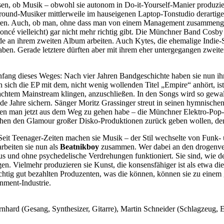
en, ob Musik – obwohl sie autonom in Do-it-Yourself-Manier produzie
ound-Musiker mittlerweile im hauseigenen Laptop-Tonstudio derartige
waren. Auch, ob man, ohne dass man von einem Management zusammenge
cé vielleicht) gar nicht mehr richtig gibt. Die Münchner Band Cosby 
de an ihrem zweiten Album arbeiten. Auch Kytes, die ehemalige Indie-
aben. Gerade letztere dürften aber mit ihrem eher untergegangen zwei
ang dieses Weges: Nach vier Jahren Bandgeschichte haben sie nun ihre 
 sich die EP mit dem, nicht wenig wollenden Titel „Empire“ anhört, i
tem Mainstream klingen, anzuschließen. In den Songs wird so gewalttä
e Jahre sichern. Sänger Moritz Grassinger streut in seinen hymnisch
en man jetzt aus dem Weg zu gehen habe – die Münchner Elektro-Pop-P
n den Glamour großer Disko-Produktionen zurück geben wollen, den die
 Seit Teenager-Zeiten machen sie Musik – der Stil wechselte von Fun
 arbeiten sie nun als
Beatnikboy
zusammen. Wer dabei an den drogenver
s und ohne psychedelische Verdrehungen funktioniert. Sie sind, wie 
en. Vielmehr produzieren sie Kunst, die konsensfähiger ist als etwa die
tig gut bezahlten Produzenten, was die können, können sie zu einem gr
inment-Industrie.
ernhard (Gesang, Synthesizer, Gitarre), Martin Schneider (Schlagzeug,