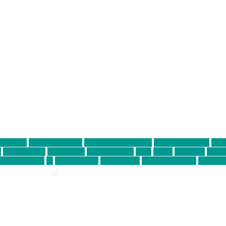
ter thiel
Band der Woche
Bei Krause zu Hause
Beziehungsweise
ein 
d
Louis Seibert
Max Fluder
mein münchen
milla
musik
München
Münch
usanne krause
sz
sz junge leute
szjungeleute
theresa parstorfer
Von Frei