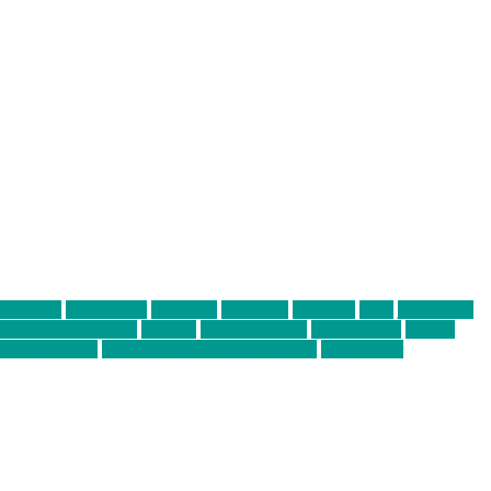
abend mit
farbenladen
feierwerk
fotografie
Hip-Hop
indie
junge leute
ens junge Kreative
neuland
ornella cosenza
Partnerschaft
Philipp
tag bis Freitag
von freitag bis freitag münchen
Zeichen der