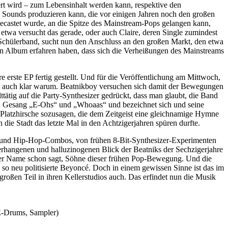
rt wird – zum Lebensinhalt werden kann, respektive den
 Sounds produzieren kann, die vor einigen Jahren noch den großen
castet wurde, an die Spitze des Mainstream-Pops gelangen kann,
etwa versucht das gerade, oder auch Claire, deren Single zumindest
Schülerband, sucht nun den Anschluss an den großen Markt, den etwa
ten Album erfahren haben, dass sich die Verheißungen des Mainstreams
erste EP fertig gestellt. Und für die Veröffentlichung am Mittwoch,
st auch klar warum. Beatnikboy versuchen sich damit der Bewegungen
tig auf die Party-Synthesizer gedrückt, dass man glaubt, die Band
en Gesang „E-Ohs“ und „Whoaas“ und bezeichnet sich und seine
latzhirsche sozusagen, die dem Zeitgeist eine gleichnamige Hymne
 Stadt das letzte Mal in den Achtzigerjahren spüren durfte.
k- und Hip-Hop-Combos, von frühen 8-Bit-Synthesizer-Experimenten
hangenen und halluzinogenen Blick der Beatniks der Sechzigerjahre
der Name schon sagt, Söhne dieser frühen Pop-Bewegung. Und die
 so neu politisierte Beyoncé. Doch in einem gewissen Sinne ist das im
oßen Teil in ihren Kellerstudios auch. Das erfindet nun die Musik
 E-Drums, Sampler)