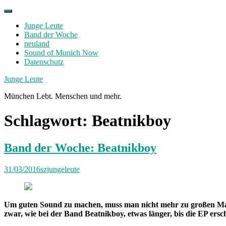
Skip
to
Junge Leute
content
Band der Woche
neuland
Sound of Munich Now
Datenschutz
Facebook
Twitter
Instagram
Junge Leute
München Lebt. Menschen und mehr.
Schlagwort:
Beatnikboy
Band der Woche: Beatnikboy
31/03/2016
szjungeleute
Um guten Sound zu machen, muss man nicht mehr zu großen Maj
zwar, wie bei der Band Beatnikboy, etwas länger, bis die EP ers