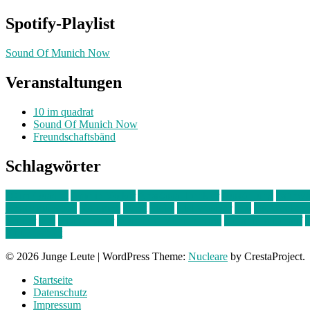
Spotify-Playlist
Sound Of Munich Now
Veranstaltungen
10 im quadrat
Sound Of Munich Now
Freundschaftsbänd
Schlagwörter
10 im Quadrat
Amelie Völker
Anastasia Trenkler
Ausstellung
bahnwär
junges münchen
Kolumne
kunst
Liebe
Lisi Wasmer
lmu
lost weeken
Kreiter
pop
Rita Argauer
Sound Of Munich Now
Stefanie Witterauf
s
Freundschaft
© 2026 Junge Leute
|
WordPress Theme:
Nucleare
by CrestaProject.
Startseite
Datenschutz
Impressum