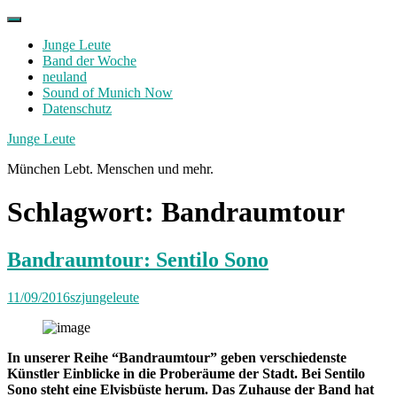
Skip
to
Junge Leute
content
Band der Woche
neuland
Sound of Munich Now
Datenschutz
Facebook
Twitter
Instagram
Junge Leute
München Lebt. Menschen und mehr.
Schlagwort:
Bandraumtour
Bandraumtour: Sentilo Sono
11/09/2016
szjungeleute
In unserer Reihe “Bandraumtour” geben verschiedenste
Künstler Einblicke in die Proberäume der Stadt. Bei Sentilo
Sono steht eine Elvisbüste herum. Das Zuhause der Band hat