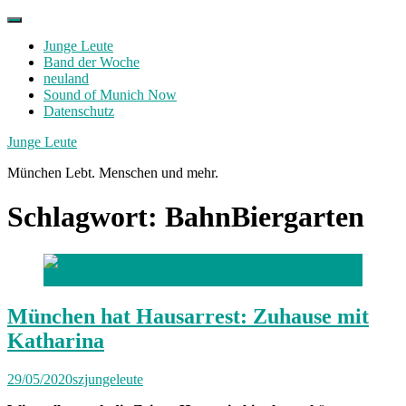
Skip
to
Junge Leute
content
Band der Woche
neuland
Sound of Munich Now
Datenschutz
Facebook
Twitter
Instagram
Junge Leute
München Lebt. Menschen und mehr.
Schlagwort:
BahnBiergarten
Foto: Moritz Baumann
München hat Hausarrest: Zuhause mit
Katharina
29/05/2020
szjungeleute