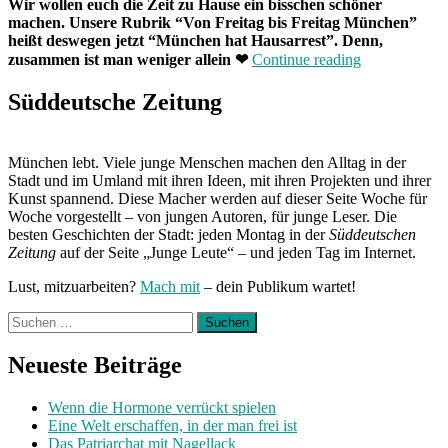
Wir wollen euch die Zeit zu Hause ein bisschen schöner
machen. Unsere Rubrik “Von Freitag bis Freitag München”
heißt deswegen jetzt “München hat Hausarrest”. Denn,
„München
zusammen ist man weniger allein
❤
Continue reading
hat
Hausarrest:
Süddeutsche Zeitung
Zuhause
mit
Katharina“
München lebt. Viele junge Menschen machen den Alltag in der
Stadt und im Umland mit ihren Ideen, mit ihren Projekten und ihrer
Kunst spannend. Diese Macher werden auf dieser Seite Woche für
Woche vorgestellt – von jungen Autoren, für junge Leser. Die
besten Geschichten der Stadt: jeden Montag in der
Süddeutschen
Zeitung
auf der Seite „Junge Leute“ – und jeden Tag im Internet.
Lust, mitzuarbeiten?
Mach mit
– dein Publikum wartet!
Suchen
nach:
Neueste Beiträge
Wenn die Hormone verrückt spielen
Eine Welt erschaffen, in der man frei ist
Das Patriarchat mit Nagellack