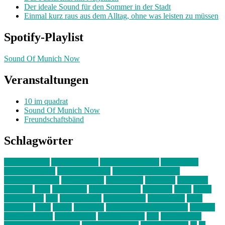
Der ideale Sound für den Sommer in der Stadt
Einmal kurz raus aus dem Alltag, ohne was leisten zu müssen
Spotify-Playlist
Sound Of Munich Now
Veranstaltungen
10 im quadrat
Sound Of Munich Now
Freundschaftsbänd
Schlagwörter
10 im Quadrat
Amelie Völker
Anastasia Trenkler
Ausstellung
bahnwärter thiel
Band der Woche
Bei Krause zu Hause
Beziehungsweise
ein abend mit
farbenladen
feierwerk
fotografie
Hip-Hop
indie
junge leute
junges münchen
Kolumne
kunst
Liebe
Lisi Wasmer
lmu
lost weekend
Louis Seibert
Max Fluder
mein
münchen
milla
musik
München
Münchens junge Kreative
neuland
ornella cosenza
Partnerschaft
Philipp Kreiter
pop
Rita Argauer