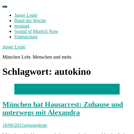
Skip
to
Junge Leute
content
Band der Woche
neuland
Sound of Munich Now
Datenschutz
Facebook
Twitter
Instagram
Junge Leute
München Lebt. Menschen und mehr.
Schlagwort:
autokino
Foto: Lilian Alden
München hat Hausarrest: Zuhause und
unterwegs mit Alexandra
18/06/2021
szjungeleute