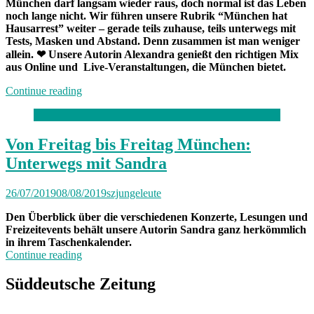
München darf langsam wieder raus, doch normal ist das Leben
noch lange nicht. Wir führen unsere Rubrik “München hat
Hausarrest” weiter – gerade teils zuhause, teils unterwegs mit
Tests, Masken und Abstand. Denn zusammen ist man weniger
allein.
❤
Unsere Autorin Alexandra genießt den richtigen Mix
aus Online und Live-Veranstaltungen, die München bietet.
„München
Continue reading
hat
Hausarrest:
Zuhause
und
Von Freitag bis Freitag München:
unterwegs
Unterwegs mit Sandra
mit
Alexandra“
26/07/2019
08/08/2019
szjungeleute
Den Überblick über die verschiedenen Konzerte, Lesungen und
Freizeitevents behält unsere Autorin Sandra ganz herkömmlich
in ihrem Taschenkalender.
„Von
Continue reading
Freitag
bis
Süddeutsche Zeitung
Freitag
München: