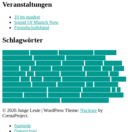
Veranstaltungen
10 im quadrat
Sound Of Munich Now
Freundschaftsbänd
Schlagwörter
10 im Quadrat
Amelie Völker
Anastasia Trenkler
Ausstellung
bahnwärter thiel
Band der Woche
Bei Krause zu Hause
Beziehungsweise
ein abend mit
farbenladen
feierwerk
fotografie
Hip-Hop
indie
junge leute
junges münchen
Kolumne
kunst
Liebe
Lisi Wasmer
lmu
lost weekend
Louis Seibert
Max Fluder
mein
münchen
milla
musik
München
Münchens junge Kreative
neuland
ornella cosenza
Partnerschaft
Philipp Kreiter
pop
Rita Argauer
Sound Of Munich Now
Stefanie Witterauf
susanne krause
sz
sz
junge leute
szjungeleute
theresa parstorfer
Von Freitag bis Freitag
von freitag bis freitag münchen
Zeichen der Freundschaft
© 2026 Junge Leute
|
WordPress Theme:
Nucleare
by
CrestaProject.
Startseite
Datenschutz