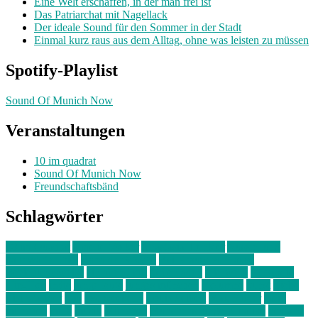
Eine Welt erschaffen, in der man frei ist
Das Patriarchat mit Nagellack
Der ideale Sound für den Sommer in der Stadt
Einmal kurz raus aus dem Alltag, ohne was leisten zu müssen
Spotify-Playlist
Sound Of Munich Now
Veranstaltungen
10 im quadrat
Sound Of Munich Now
Freundschaftsbänd
Schlagwörter
10 im Quadrat
Amelie Völker
Anastasia Trenkler
Ausstellung
bahnwärter thiel
Band der Woche
Bei Krause zu Hause
Beziehungsweise
ein abend mit
farbenladen
feierwerk
fotografie
Hip-Hop
indie
junge leute
junges münchen
Kolumne
kunst
Liebe
Lisi Wasmer
lmu
lost weekend
Louis Seibert
Max Fluder
mein
münchen
milla
musik
München
Münchens junge Kreative
neuland