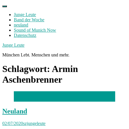
Skip
to
Junge Leute
content
Band der Woche
neuland
Sound of Munich Now
Datenschutz
Facebook
Twitter
Instagram
Junge Leute
München Lebt. Menschen und mehr.
Schlagwort:
Armin
Aschenbrenner
Foto: Die Städtischen
Neuland
02/07/2020
szjungeleute