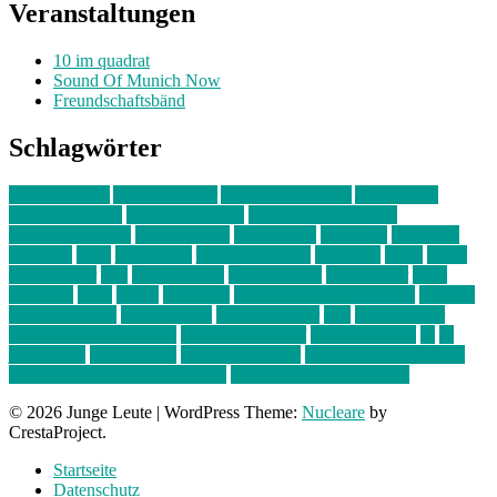
Veranstaltungen
10 im quadrat
Sound Of Munich Now
Freundschaftsbänd
Schlagwörter
10 im Quadrat
Amelie Völker
Anastasia Trenkler
Ausstellung
bahnwärter thiel
Band der Woche
Bei Krause zu Hause
Beziehungsweise
ein abend mit
farbenladen
feierwerk
fotografie
Hip-Hop
indie
junge leute
junges münchen
Kolumne
kunst
Liebe
Lisi Wasmer
lmu
lost weekend
Louis Seibert
Max Fluder
mein
münchen
milla
musik
München
Münchens junge Kreative
neuland
ornella cosenza
Partnerschaft
Philipp Kreiter
pop
Rita Argauer
Sound Of Munich Now
Stefanie Witterauf
susanne krause
sz
sz
junge leute
szjungeleute
theresa parstorfer
Von Freitag bis Freitag
von freitag bis freitag münchen
Zeichen der Freundschaft
© 2026 Junge Leute
|
WordPress Theme:
Nucleare
by
CrestaProject.
Startseite
Datenschutz