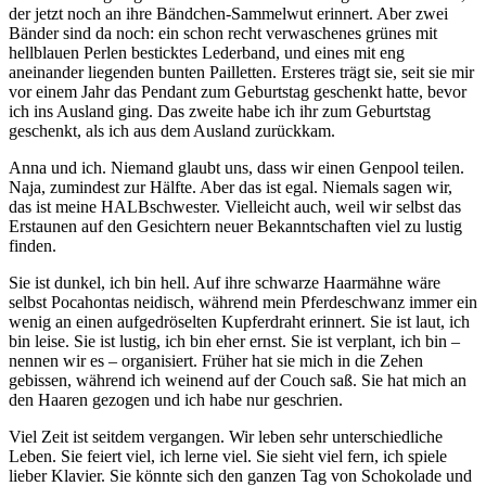
der jetzt noch an ihre Bändchen-Sammelwut erinnert. Aber zwei
Bänder sind da noch: ein schon recht verwaschenes grünes mit
hellblauen Perlen besticktes Lederband, und eines mit eng
aneinander liegenden bunten Pailletten. Ersteres trägt sie, seit sie mir
vor einem Jahr das Pendant zum Geburtstag geschenkt hatte, bevor
ich ins Ausland ging. Das zweite habe ich ihr zum Geburtstag
geschenkt, als ich aus dem Ausland zurückkam.
Anna und ich. Niemand glaubt uns, dass wir einen Genpool teilen.
Naja, zumindest zur Hälfte. Aber das ist egal. Niemals sagen wir,
das ist meine HALBschwester. Vielleicht auch, weil wir selbst das
Erstaunen auf den Gesichtern neuer Bekanntschaften viel zu lustig
finden.
Sie ist dunkel, ich bin hell. Auf ihre schwarze Haarmähne wäre
selbst Pocahontas neidisch, während mein Pferdeschwanz immer ein
wenig an einen aufgedröselten Kupferdraht erinnert. Sie ist laut, ich
bin leise. Sie ist lustig, ich bin eher ernst. Sie ist verplant, ich bin –
nennen wir es – organisiert. Früher hat sie mich in die Zehen
gebissen, während ich weinend auf der Couch saß. Sie hat mich an
den Haaren gezogen und ich habe nur geschrien.
Viel Zeit ist seitdem vergangen. Wir leben sehr unterschiedliche
Leben. Sie feiert viel, ich lerne viel. Sie sieht viel fern, ich spiele
lieber Klavier. Sie könnte sich den ganzen Tag von Schokolade und