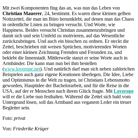
Mit zwei Komponenten fing das an, was nun das Leben von
Christian Mauerer
, 24, bestimmt. Es waren diese kleinen gelben
Notizzettel, die man im Büro herumklebt, auf denen man das Chaos
in ordentliche Listen zu bringen versucht. Und Worte, wie
Happiness. Beides versucht Christian zusammenzubringen und
damit sich und sein Umfeld zu motivieren, auf das Wesentliche
zurückzubringen. Und auch ein bisschen zu ordnen. Er steckt die
Zettel, beschrieben mit weisen Sprüchen, motivierenden Worten
oder einer kleinen Zeichnung Fremden und Freunden zu, und
beklebt die Innenstadt. Mittlerweile stanzt er seine Worte auch in
Armbänder. Die kann man nun bei ihm bestellen
(
www.loverope.net
). Und natürlich darf man sich neben zahlreichen
Beispielen auch ganz eigene Kreationen überlegen. Die Idee, Liebe
und Optimismus in die Welt zu tragen, ist Christians Lebensmotto
geworden, Hauptidee der Bachelorarbeit, und für die Reise in die
USA, auf der er Menschen nach ihrem Glück fragte. Mit
Loverope
will er die Liebe nun festhalten. Während die Zettel sich bald vom
Untergrund lösen, soll das Armband aus veganem Leder ein treuer
Begleiter sein.
Foto:
privat
Von:
Friederike Krüger