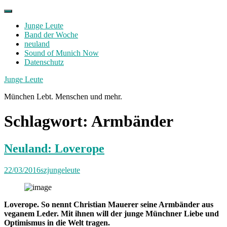
Skip
to
Junge Leute
content
Band der Woche
neuland
Sound of Munich Now
Datenschutz
Facebook
Twitter
Instagram
Junge Leute
München Lebt. Menschen und mehr.
Schlagwort:
Armbänder
Neuland: Loverope
22/03/2016
szjungeleute
Loverope. So nennt Christian Mauerer seine Armbänder aus
veganem Leder. Mit ihnen will der junge Münchner Liebe und
Optimismus in die Welt tragen.