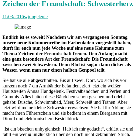
Zeichen der Freundschaft: Schwesterherz
11/03/2016
szjungeleute
Endlich ist es soweit! Nachdem wir am vergangenen Sonntag
unsere neue Kolumnenreihe im Farbenladen vorgestellt haben,
dürft ihr euch nun jede Woche auf eine neue Kolumne zum
Thema Zeichen der Freundschaft freuen. Den Anfang macht
eine ganz besondere Art der Freundschaft: Die Freundschaft
zwischen zwei Schwestern. Denn Blut ist sogar dann dicker als
Wasser, wenn man nur einen halben Genpool teilt.
Sie hat sie alle abgeschnitten. Bis auf zwei. Dort, wo sich bis vor
kurzem noch 7 cm Armbänder befanden, ziert jetzt ein weißer
Hautstreifen Annas Handgelenk. Festivalbändchen und Perlen und
Gummis. Alles hatten diese Bändchen schon gesehen und erlebt
gehabt: Dusche, Schwimmbad, Meer, Schweiß und Tränen. Aber
jetzt wird meine kleine Schwester erwachsen. Sie hat ihr Abitur, sie
macht ihren Führerschein und sie bedient in einem Biergarten mit
Dirndl und elektronischem Bestellblock.
„Ist ein bisschen unhygienisch. Hab ich mir gedacht“, erklärt sie und
fährt ein wenig unglücklich über den noch nicht gebräunten Strich,