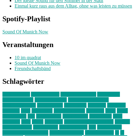
Der ideale Sound für den Sommer in der Stadt
Einmal kurz raus aus dem Alltag, ohne was leisten zu müssen
Spotify-Playlist
Sound Of Munich Now
Veranstaltungen
10 im quadrat
Sound Of Munich Now
Freundschaftsbänd
Schlagwörter
10 im Quadrat
Amelie Völker
Anastasia Trenkler
Ausstellung
bahnwärter thiel
Band der Woche
Bei Krause zu Hause
Beziehungsweise
ein abend mit
farbenladen
feierwerk
fotografie
Hip-Hop
indie
junge leute
junges münchen
Kolumne
kunst
Liebe
Lisi Wasmer
lmu
lost weekend
Louis Seibert
Max Fluder
mein
münchen
milla
musik
München
Münchens junge Kreative
neuland
ornella cosenza
Partnerschaft
Philipp Kreiter
pop
Rita Argauer
Sound Of Munich Now
Stefanie Witterauf
susanne krause
sz
sz