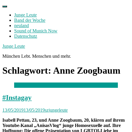
Skip
to
Junge Leute
content
Band der Woche
neuland
Sound of Munich Now
Datenschutz
Facebook
Twitter
Instagram
Junge Leute
München Lebt. Menschen und mehr.
Schlagwort:
Anne Zoogbaum
#Instagay
13/05/2019
13/05/2019
szjungeleute
Isabell Pettau, 23, und Anne Zoogbaum, 20, klären auf ihrem
Youtube-Kanal „AnisasVlog“ junge Homosexuelle auf. Ihre
Hoffnung: Die offene Präsentation von LGBTQI-Liebe im