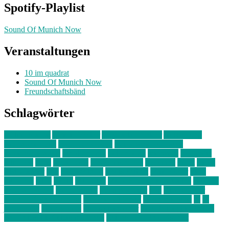
Spotify-Playlist
Sound Of Munich Now
Veranstaltungen
10 im quadrat
Sound Of Munich Now
Freundschaftsbänd
Schlagwörter
10 im Quadrat
Amelie Völker
Anastasia Trenkler
Ausstellung
bahnwärter thiel
Band der Woche
Bei Krause zu Hause
Beziehungsweise
ein abend mit
farbenladen
feierwerk
fotografie
Hip-Hop
indie
junge leute
junges münchen
Kolumne
kunst
Liebe
Lisi Wasmer
lmu
lost weekend
Louis Seibert
Max Fluder
mein
münchen
milla
musik
München
Münchens junge Kreative
neuland
ornella cosenza
Partnerschaft
Philipp Kreiter
pop
Rita Argauer
Sound Of Munich Now
Stefanie Witterauf
susanne krause
sz
sz
junge leute
szjungeleute
theresa parstorfer
Von Freitag bis Freitag
von freitag bis freitag münchen
Zeichen der Freundschaft