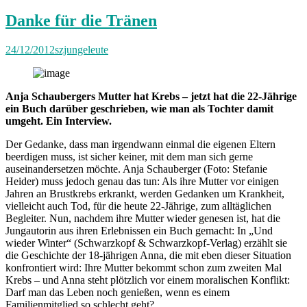
Danke für die Tränen
24/12/2012
szjungeleute
Anja Schaubergers Mutter hat Krebs – jetzt hat die 22-Jährige
ein Buch darüber geschrieben, wie man als Tochter damit
umgeht. Ein Interview.
Der Gedanke, dass man irgendwann einmal die eigenen Eltern
beerdigen muss, ist sicher keiner, mit dem man sich gerne
auseinandersetzen möchte. Anja Schauberger (Foto: Stefanie
Heider) muss jedoch genau das tun: Als ihre Mutter vor einigen
Jahren an Brustkrebs erkrankt, werden Gedanken um Krankheit,
vielleicht auch Tod, für die heute 22-Jährige, zum alltäglichen
Begleiter. Nun, nachdem ihre Mutter wieder genesen ist, hat die
Jungautorin aus ihren Erlebnissen ein Buch gemacht: In „Und
wieder Winter“ (Schwarzkopf & Schwarzkopf-Verlag) erzählt sie
die Geschichte der 18-jährigen Anna, die mit eben dieser Situation
konfrontiert wird: Ihre Mutter bekommt schon zum zweiten Mal
Krebs – und Anna steht plötzlich vor einem moralischen Konflikt:
Darf man das Leben noch genießen, wenn es einem
Familienmitglied so schlecht geht?