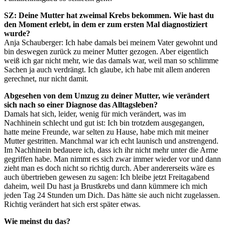
SZ: Deine Mutter hat zweimal Krebs bekommen. Wie hast du
den Moment erlebt, in dem er zum ersten Mal diagnostiziert
wurde?
Anja Schauberger: Ich habe damals bei meinem Vater gewohnt und
bin deswegen zurück zu meiner Mutter gezogen. Aber eigentlich
weiß ich gar nicht mehr, wie das damals war, weil man so schlimme
Sachen ja auch verdrängt. Ich glaube, ich habe mit allem anderen
gerechnet, nur nicht damit.
Abgesehen von dem Umzug zu deiner Mutter, wie verändert
sich nach so einer Diagnose das Alltagsleben?
Damals hat sich, leider, wenig für mich verändert, was im
Nachhinein schlecht und gut ist: Ich bin trotzdem ausgegangen,
hatte meine Freunde, war selten zu Hause, habe mich mit meiner
Mutter gestritten. Manchmal war ich echt launisch und anstrengend.
Im Nachhinein bedauere ich, dass ich ihr nicht mehr unter die Arme
gegriffen habe. Man nimmt es sich zwar immer wieder vor und dann
zieht man es doch nicht so richtig durch. Aber andererseits wäre es
auch übertrieben gewesen zu sagen: Ich bleibe jetzt Freitagabend
daheim, weil Du hast ja Brustkrebs und dann kümmere ich mich
jeden Tag 24 Stunden um Dich. Das hätte sie auch nicht zugelassen.
Richtig verändert hat sich erst später etwas.
Wie meinst du das?