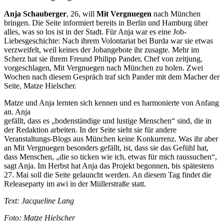
Anja Schauberger
, 26, will
Mit Vergnuegen
nach München
bringen. Die Seite informiert bereits in Berlin und Hamburg über
alles, was so los ist in der Stadt. Für Anja war es eine Job-
Liebesgeschichte: Nach ihrem Volontariat bei Burda war sie etwas
verzweifelt, weil keines der Jobangebote ihr zusagte. Mehr im
Scherz hat sie ihrem Freund Philipp Pander, Chef von zeitjung,
vorgeschlagen, Mit Vergnuegen nach München zu holen. Zwei
Wochen nach diesem Gespräch traf sich Pander mit dem Macher der
Seite, Matze Hielscher.
Matze und Anja lernten sich kennen und es harmonierte von Anfang
an. Anja
gefällt, dass es „bodenständige und lustige Menschen“ sind, die in
der Redaktion arbeiten. In der Seite sieht sie für andere
Veranstaltungs-Blogs aus München keine Konkurrenz. Was ihr aber
an Mit Vergnuegen besonders gefällt, ist, dass sie das Gefühl hat,
dass Menschen, „die so ticken wie ich, etwas für mich raussuchen“,
sagt Anja. Im Herbst hat Anja das Projekt begonnen, bis spätestens
27. Mai soll die Seite gelauncht werden. An diesem Tag findet die
Releaseparty im awi in der Müllerstraße statt.
Text: Jacqueline Lang
Foto: Matze Hielscher