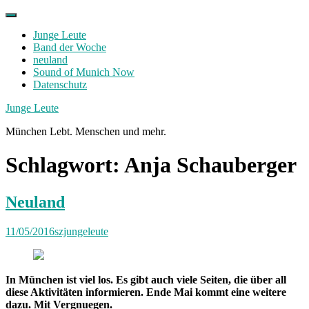
Skip
to
Junge Leute
content
Band der Woche
neuland
Sound of Munich Now
Datenschutz
Facebook
Twitter
Instagram
Junge Leute
München Lebt. Menschen und mehr.
Schlagwort:
Anja Schauberger
Neuland
11/05/2016
szjungeleute
In München ist viel los. Es gibt auch viele Seiten, die über all
diese Aktivitäten informieren. Ende Mai kommt eine weitere
dazu. Mit Vergnuegen.