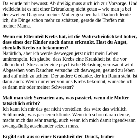
Da wurde mir bewusst: Ab dreißig muss auch ich zur Vorsorge. Und
vielleicht ist es mit einer Erkrankung nicht getan – wie man ja bei
der zweiten Diagnose meiner Mutter gesehen hat. Dadurch lernte
ich, die Dinge schon mehr zu schätzen, gerade die Treffen mit
meiner Mama.
Wenn ein Elternteil Krebs hat, ist die Wahrscheinlichkeit höher,
dass eines der Kinder auch daran erkrankt. Hast du Angst,
ebenfalls Krebs zu bekommen?
Natürlich, aber ich werde deswegen jetzt nicht mein Leben
umkrempeln. Ich glaube, dass Krebs eine Krankheit ist, die vor
allem durch Stress oder eine psychische Belastung verursacht wird.
Abgesehen vom Rauchen versuche ich deswegen, gesund zu leben
und auf mich zu achten. Der andere Gedanke, der im Raum steht, ist
dann auch: Wenn nur einer von uns Krebs bekommt, wünsche ich
es dann mir oder meiner Schwester?
Malt man sich Szenarien aus, was passiert, wenn die Mutter
tatsächlich stirbt?
Ich kann ich mir das gar nicht vorstellen, das wäre das wirklich
Schlimmste, was passieren könnte. Wenn ich schon daran denke,
macht mich das sehr traurig, auch wenn ich mich damit irgendwann
zwangsläufig auseinander setzen muss.
Ergibt sich aus so einer Krankheit der Druck, früher