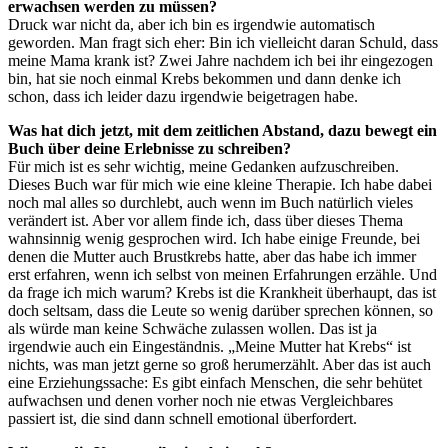
erwachsen werden zu müssen?
Druck war nicht da, aber ich bin es irgendwie automatisch
geworden. Man fragt sich eher: Bin ich vielleicht daran Schuld, dass
meine Mama krank ist? Zwei Jahre nachdem ich bei ihr eingezogen
bin, hat sie noch einmal Krebs bekommen und dann denke ich
schon, dass ich leider dazu irgendwie beigetragen habe.
Was hat dich jetzt, mit dem zeitlichen Abstand, dazu bewegt ein
Buch über deine Erlebnisse zu schreiben?
Für mich ist es sehr wichtig, meine Gedanken aufzuschreiben.
Dieses Buch war für mich wie eine kleine Therapie. Ich habe dabei
noch mal alles so durchlebt, auch wenn im Buch natürlich vieles
verändert ist. Aber vor allem finde ich, dass über dieses Thema
wahnsinnig wenig gesprochen wird. Ich habe einige Freunde, bei
denen die Mutter auch Brustkrebs hatte, aber das habe ich immer
erst erfahren, wenn ich selbst von meinen Erfahrungen erzähle. Und
da frage ich mich warum? Krebs ist die Krankheit überhaupt, das ist
doch seltsam, dass die Leute so wenig darüber sprechen können, so
als würde man keine Schwäche zulassen wollen. Das ist ja
irgendwie auch ein Eingeständnis. „Meine Mutter hat Krebs“ ist
nichts, was man jetzt gerne so groß herumerzählt. Aber das ist auch
eine Erziehungssache: Es gibt einfach Menschen, die sehr behütet
aufwachsen und denen vorher noch nie etwas Vergleichbares
passiert ist, die sind dann schnell emotional überfordert.