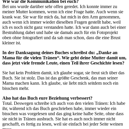
Wie war die Kommunikation bei euch?
Bei uns wurde darüber sehr offen geredet. Ich konnte immer zu
meiner Mutter kommen, wenn ich eine Frage hatte. Auch wenn sie
krank war. Sie war für mich da, hat mich in den Arm genommen,
auch wenn ich immer wieder dieselben Fragen gestellt habe, weil
ich es noch nicht ganz verstanden hatte. Ich war dann auch bei einer
Bestrahlung dabei und habe sie damals auch für ein Fotoprojekt
oben ohne fotografiert und da sah man schon, dass die eine Brust
kleiner ist.
In der Danksagung deines Buches schreibst du: „Danke an
Mama für die vielen Tränen“. Wie geht deine Mutter damit um,
dass jetzt viele fremde Leute, einen Teil ihrer Geschichte lesen?
Sie hat kein Problem damit, ich glaube sogar, sie freut sich über das
Buch. Sie ist stolz. Das ist das größte Geschenk, das man seiner
Mama machen kann. Ich glaube, sie liebt mich seitdem noch ein
bisschen mehr.
Also hat das Buch eure Beziehung verbessert?
Total. Deswegen schreibe ich auch von den vielen Tränen: Ich habe
ihr, während ich das Buch geschrieben habe, immer wieder ein
bisschen was vorgelesen und das ging keine halbe Seite, ohne dass
sie nicht in Tränen ausbrach. Sie hat es auch noch immer nicht
geschafft, es fertig zu lesen, weil sie einfach bei jeder Seite weinen