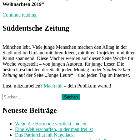
Weihnachten 2019“
„Her
Continue reading
mit
den
Süddeutsche Zeitung
Socken“
München lebt. Viele junge Menschen machen den Alltag in der
Stadt und im Umland mit ihren Ideen, mit ihren Projekten und ihrer
Kunst spannend. Diese Macher werden auf dieser Seite Woche für
Woche vorgestellt – von jungen Autoren, für junge Leser. Die
besten Geschichten der Stadt: jeden Montag in der
Süddeutschen
Zeitung
auf der Seite „Junge Leute“ – und jeden Tag im Internet.
Lust, mitzuarbeiten?
Mach mit
– dein Publikum wartet!
Suchen
nach:
Neueste Beiträge
Wenn die Hormone verrückt spielen
Eine Welt erschaffen, in der man frei ist
Das Patriarchat mit Nagellack