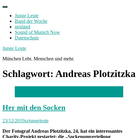
Skip
to
Junge Leute
content
Band der Woche
neuland
Sound of Munich Now
Datenschutz
Facebook
Twitter
Instagram
Junge Leute
München Lebt. Menschen und mehr.
Schlagwort:
Andreas Plotzitzka
Andreas Plotzitzka
Her mit den Socken
23/12/2019
szjungeleute
Der Fotograf Andreas Plotzitzka, 24, hat ein interessantes
Charity-Projekt gestartet: die „Sockenumverteilung