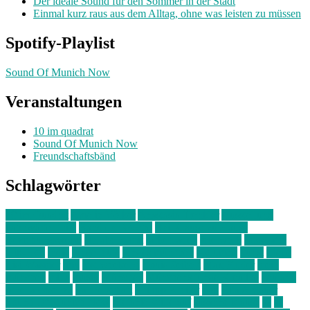
Der ideale Sound für den Sommer in der Stadt
Einmal kurz raus aus dem Alltag, ohne was leisten zu müssen
Spotify-Playlist
Sound Of Munich Now
Veranstaltungen
10 im quadrat
Sound Of Munich Now
Freundschaftsbänd
Schlagwörter
10 im Quadrat
Amelie Völker
Anastasia Trenkler
Ausstellung
bahnwärter thiel
Band der Woche
Bei Krause zu Hause
Beziehungsweise
ein abend mit
farbenladen
feierwerk
fotografie
Hip-Hop
indie
junge leute
junges münchen
Kolumne
kunst
Liebe
Lisi Wasmer
lmu
lost weekend
Louis Seibert
Max Fluder
mein
münchen
milla
musik
München
Münchens junge Kreative
neuland
ornella cosenza
Partnerschaft
Philipp Kreiter
pop
Rita Argauer
Sound Of Munich Now
Stefanie Witterauf
susanne krause
sz
sz