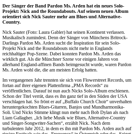
Der Sänger der Band Pardon Ms. Arden hat ein neues Solo-
Projekt: Nick and the Roundabouts. Auf seinem neuen Album
orientiert sich Nick Sauter mehr am Blues und Alternative-
Country.
Nick Sauter (Foto: Laura Gabler) hat seinen Kontinent verlassen.
Musikalisch zumindest. Denn der Sänger von Münchens Britrock-
Darlings Pardon Ms. Arden sucht die Inspiration für sein Solo-
Projekt Nick and the Roundabouts nicht mehr in Englands
reichhaltiger Pop-Szene. Dabei konnten Pardon Ms. Arden das
wirklich gut. Als die Münchner Szene vor einigen Jahren von
allerhand England-affinen Bands heimgesucht wurde, waren Pardon
Ms. Arden wohl die, die am meisten Erfolg hatten.
Im vergangenen Jahr trennten sie sich von Flowerstreet Records, um
fortan auf ihrer eigenen Plattenfirma „PMA Records“ zu
veröffentlichen. Darauf ist nun auch Nicks Solo-Album erschienen.
Schon der Titel verrät, dass es ihn ganz tief in den Süden der USA
verschlagen hat. So frönt er auf „Buffalo Church Choir“ unverhalten
heruntergekochten Blues-Gitarren, Banjos und Mundharmonika-
Soli. Und Nicks Stimme klingt nun mehr nach Bob Dylan als nach
Liam Gallagher. „Ich liebe Musik wie Blues, Alternative-Country
und Singer-Songwriter-Sachen“, erzählt Nick. Nach dem
turbulenten Jahr 2012, in dem es ihn mit Pardon Ms. Arden auch auf
riesige Festivals wie das „Frequency“ in Österreich oder das „Sziget