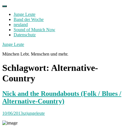
Skip
to
Junge Leute
content
Band der Woche
neuland
Sound of Munich Now
Datenschutz
Facebook
Twitter
Instagram
Junge Leute
München Lebt. Menschen und mehr.
Schlagwort:
Alternative-
Country
Nick and the Roundabouts (Folk / Blues /
Alternative-Country)
10/06/2013
szjungeleute