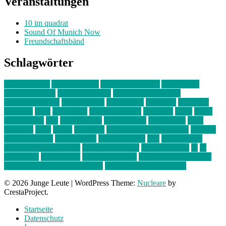
Veranstaltungen
10 im quadrat
Sound Of Munich Now
Freundschaftsbänd
Schlagwörter
10 im Quadrat
Amelie Völker
Anastasia Trenkler
Ausstellung
bahnwärter thiel
Band der Woche
Bei Krause zu Hause
Beziehungsweise
ein abend mit
farbenladen
feierwerk
fotografie
Hip-Hop
indie
junge leute
junges münchen
Kolumne
kunst
Liebe
Lisi Wasmer
lmu
lost weekend
Louis Seibert
Max Fluder
mein
münchen
milla
musik
München
Münchens junge Kreative
neuland
ornella cosenza
Partnerschaft
Philipp Kreiter
pop
Rita Argauer
Sound Of Munich Now
Stefanie Witterauf
susanne krause
sz
sz
junge leute
szjungeleute
theresa parstorfer
Von Freitag bis Freitag
von freitag bis freitag münchen
Zeichen der Freundschaft
© 2026 Junge Leute
|
WordPress Theme:
Nucleare
by
CrestaProject.
Startseite
Datenschutz