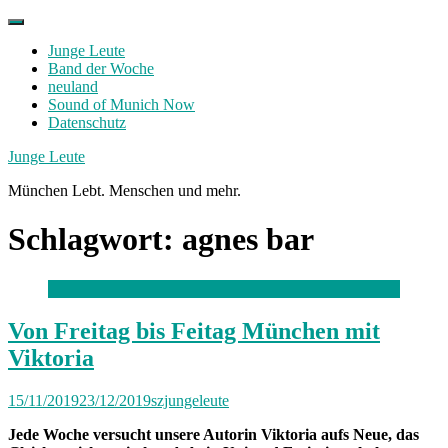
Skip
to
Junge Leute
content
Band der Woche
neuland
Sound of Munich Now
Datenschutz
Facebook
Twitter
Instagram
Junge Leute
München Lebt. Menschen und mehr.
Schlagwort:
agnes bar
Von Freitag bis Feitag München mit
Viktoria
15/11/2019
23/12/2019
szjungeleute
Jede Woche versucht unsere Autorin Viktoria aufs Neue, das