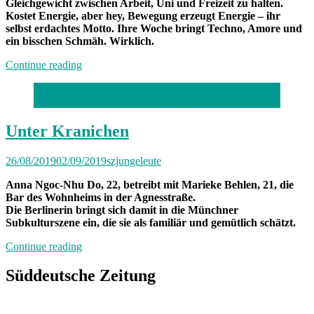
Gleichgewicht zwischen Arbeit, Uni und Freizeit zu halten.
Kostet Energie, aber hey, Bewegung erzeugt Energie – ihr
selbst erdachtes Motto. Ihre Woche bringt Techno, Amore und
ein bisschen Schmäh. Wirklich.
„Von
Continue reading
Freitag
bis
Processed with VSCO with preset
Feitag
München
mit
Unter Kranichen
Viktoria“
26/08/2019
02/09/2019
szjungeleute
Anna Ngoc-Nhu Do, 22, betreibt mit Marieke Behlen, 21, die
Bar des Wohnheims in der Agnesstraße.
Die Berlinerin bringt sich damit in die Münchner
Subkulturszene ein, die sie als familiär und gemütlich schätzt.
„Unter
Continue reading
Kranichen“
Süddeutsche Zeitung