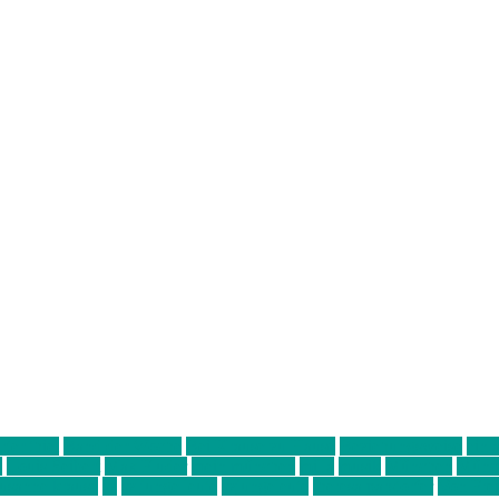
ter thiel
Band der Woche
Bei Krause zu Hause
Beziehungsweise
ein 
d
Louis Seibert
Max Fluder
mein münchen
milla
musik
München
Münch
usanne krause
sz
sz junge leute
szjungeleute
theresa parstorfer
Von Frei