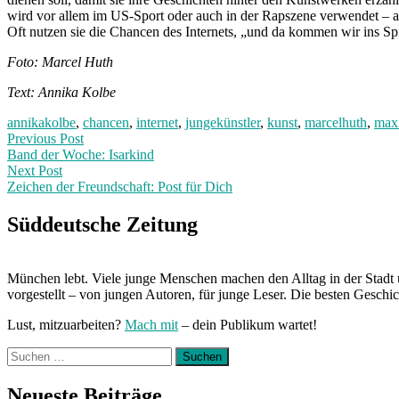
wird vor allem im US-Sport oder auch in der Rapszene verwendet – ab
Oft nutzen sie die Chancen des Internets, „und da kommen wir ins Spie
Foto: Marcel Huth
Text: Annika Kolbe
annikakolbe
,
chancen
,
internet
,
jungekünstler
,
kunst
,
marcelhuth
,
maxi
Post
Previous
Previous Post
post:
Band der Woche: Isarkind
navigation
Next Post
Zeichen der Freundschaft: Post für Dich
Next
Post:
Süddeutsche Zeitung
München lebt. Viele junge Menschen machen den Alltag in der Stadt 
vorgestellt – von jungen Autoren, für junge Leser. Die besten Geschi
Lust, mitzuarbeiten?
Mach mit
– dein Publikum wartet!
Suchen
nach:
Neueste Beiträge