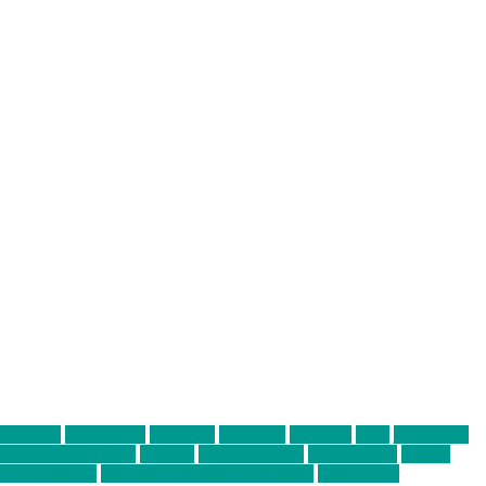
abend mit
farbenladen
feierwerk
fotografie
Hip-Hop
indie
junge leute
ens junge Kreative
neuland
ornella cosenza
Partnerschaft
Philipp
tag bis Freitag
von freitag bis freitag münchen
Zeichen der