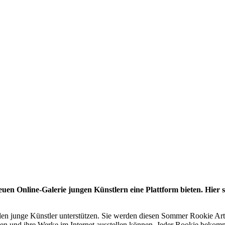
uen Online-Galerie jungen Künstlern eine Plattform bieten. Hier s
len junge Künstler unterstützen. Sie werden diesen Sommer Rookie Arts
len und ihre Werke im Internet ausstellen können. Jeder Rookie bekomm