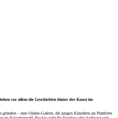
tehen vor allem die Geschichten hinter der Kunst im
 gründen – eine Online-Galerie, die jungen Künstlern als Plattform
t ein Künstlerprofil. Rookie steht für Neuling oder Anfänger und