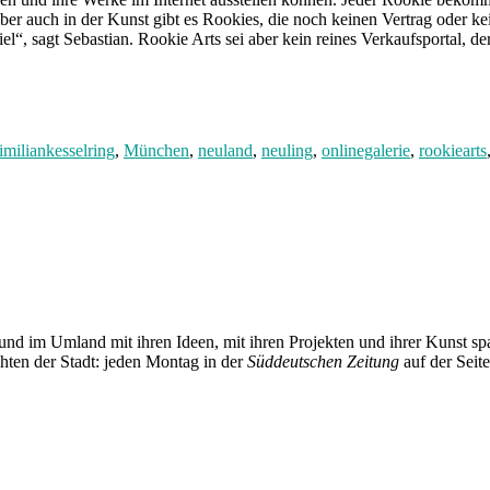
er auch in der Kunst gibt es Rookies, die noch keinen Vertrag oder ke
l“, sagt Sebastian. Rookie Arts sei aber kein reines Verkaufsportal, d
miliankesselring
,
München
,
neuland
,
neuling
,
onlinegalerie
,
rookiearts
und im Umland mit ihren Ideen, mit ihren Projekten und ihrer Kunst 
chten der Stadt: jeden Montag in der
Süddeutschen Zeitung
auf der Seit