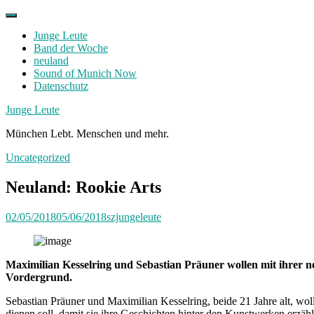
Skip
to
Junge Leute
content
Band der Woche
neuland
Sound of Munich Now
Datenschutz
Facebook
Twitter
Instagram
Junge Leute
München Lebt. Menschen und mehr.
Uncategorized
Neuland: Rookie Arts
02/05/2018
05/06/2018
szjungeleute
Maximilian Kesselring und Sebastian Präuner wollen mit ihrer ne
Vordergrund.
Sebastian Präuner und Maximilian Kesselring, beide 21 Jahre alt, wol
dienen soll, damit sie ihre Geschichten hinter den Kunstwerken erzäh