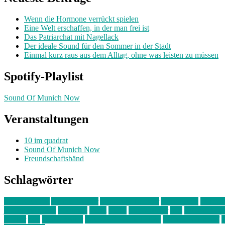
Wenn die Hormone verrückt spielen
Eine Welt erschaffen, in der man frei ist
Das Patriarchat mit Nagellack
Der ideale Sound für den Sommer in der Stadt
Einmal kurz raus aus dem Alltag, ohne was leisten zu müssen
Spotify-Playlist
Sound Of Munich Now
Veranstaltungen
10 im quadrat
Sound Of Munich Now
Freundschaftsbänd
Schlagwörter
10 im Quadrat
Amelie Völker
Anastasia Trenkler
Ausstellung
bahnwär
junges münchen
Kolumne
kunst
Liebe
Lisi Wasmer
lmu
lost weeken
Kreiter
pop
Rita Argauer
Sound Of Munich Now
Stefanie Witterauf
s