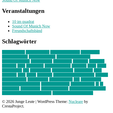
Sound Of Munich Now
Veranstaltungen
10 im quadrat
Sound Of Munich Now
Freundschaftsbänd
Schlagwörter
10 im Quadrat
Amelie Völker
Anastasia Trenkler
Ausstellung
bahnwärter thiel
Band der Woche
Bei Krause zu Hause
Beziehungsweise
ein abend mit
farbenladen
feierwerk
fotografie
Hip-Hop
indie
junge leute
junges münchen
Kolumne
kunst
Liebe
Lisi Wasmer
lmu
lost weekend
Louis Seibert
Max Fluder
mein
münchen
milla
musik
München
Münchens junge Kreative
neuland
ornella cosenza
Partnerschaft
Philipp Kreiter
pop
Rita Argauer
Sound Of Munich Now
Stefanie Witterauf
susanne krause
sz
sz
junge leute
szjungeleute
theresa parstorfer
Von Freitag bis Freitag
von freitag bis freitag münchen
Zeichen der Freundschaft
© 2026 Junge Leute
|
WordPress Theme:
Nucleare
by
CrestaProject.