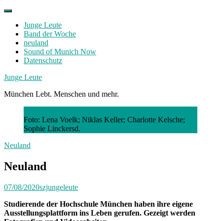
Skip
to
Junge Leute
content
Band der Woche
neuland
Sound of Munich Now
Datenschutz
Facebook
Twitter
Instagram
Junge Leute
München Lebt. Menschen und mehr.
Foto: Lena Voelk; Niklas Keller; Charlotte Kelsche;
Sophie Linckersd.
Neuland
Neuland
07/08/2020
szjungeleute
Studierende der Hochschule München haben ihre eigene
Ausstellungsplattform ins Leben gerufen. Gezeigt werden