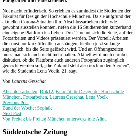
Fotografien und Videoarbeiten.
Not macht erfinderisch. So erlebten es zumindest die Studenten der
Fakultät für Design der Hochschule München. Da sie aufgrund der
aktuellen Corona-Situation ihre Abschlussarbeiten nicht wie
gewohnt ausstellen konnten, riefen die 16 Studierenden kurzerhand
eine eigene Plattform ins Leben. Dok12 nennt sich die Seite, auf der
Fotoarbeiten und Videos präsentiert werden. Der Vorteil: Arbeiten,
die sonst nur kurz öffentlich aushängen, bleiben jetzt so lange
zugänglich, bis die Seite gelöscht wird. Und an Öffnungszeiten
muss man sich auch nicht mehr halten. Aktuell wird noch darüber
diskutiert, ob die Plattform auch anderen Fotografen zugänglich
gemacht werden soll, „die Zukunft steht also noch in den Sternen“,
wie die Studentin Lena Voelk, 21, sagt.
Von
Laurens Greschat
Abschlussarbeiten
,
Dok12
,
Fakultät für Design der Hochschule
München
,
Fotoarbeiten
,
Laurens Greschat
,
Lena Voelk
Post
Previous
Previous Post
post:
Band der Woche: Sophále
navigation
Next Post
Von Freitag bis Freitag München unterwegs mit: Alina
Next
Post:
Süddeutsche Zeitung