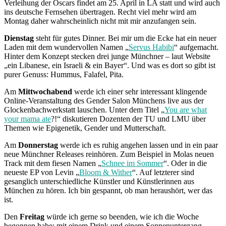
Verleihung der Oscars findet am 25. April in LA statt und wird auch
ins deutsche Fernsehen übertragen. Recht viel mehr wird am
Montag daher wahrscheinlich nicht mit mir anzufangen sein.
Dienstag
steht für gutes Dinner. Bei mir um die Ecke hat ein neuer
Laden mit dem wundervollen Namen „
Servus Habibi
“ aufgemacht.
Hinter dem Konzept stecken drei junge Münchner – laut Website
„ein Libanese, ein Israeli & ein Bayer“. Und was es dort so gibt ist
purer Genuss: Hummus, Falafel, Pita.
Am
Mittwochabend
werde ich einer sehr interessant klingende
Online-Veranstaltung des Gender Salon Münchens live aus der
Glockenbachwerkstatt lauschen. Unter dem Titel „
You are what
your mama ate
?!“ diskutieren Dozenten der TU und LMU über
Themen wie Epigenetik, Gender und Mutterschaft.
Am
Donnerstag
werde ich es ruhig angehen lassen und in ein paar
neue Münchner Releases reinhören. Zum Beispiel in Molas neuen
Track mit dem fiesen Namen „
Schnee im Sommer
“. Oder in die
neueste EP von Levin „
Bloom & Wither
“. Auf letzterer sind
gesanglich unterschiedliche Künstler und Künstlerinnen aus
München zu hören. Ich bin gespannt, ob man heraushört, wer das
ist.
Den
Freitag
würde ich gerne so beenden, wie ich die Woche
begonnen habe: mit einem Drink und einem Sonnenuntergang.