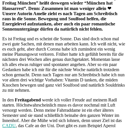
Freitag München” heißt deswegen wieder “München hat
Hausarrest”. Denn: Zusammen ist man weniger allein
❤
Unsere Autorin Amelie zieht es nach Tagen am Schreibtisch
raus in die Sonne. Bewegung und Soulfood helfen, die
Energielevel aufzutanken, aber auch ein paar romantische
Sonnenuntergänge dürfen da natürlich nicht fehlen.
Es ist Freitag und es scheint die Sonne. Das sind doch schon mal
zwei gute Sachen, mit denen man arbeiten kann. Ich weiß nicht, wie
es euch geht, aber durch Corona habe ich zumindest ein wenig
meine Planungswut verloren. Früher hatte ich gefühlt bereits für die
nächsten drei Wochen alles genau durchgetaktet. Momentan lasse
ich alles etwas ruhiger und spontaner angehen. Aber so ein paar
Gedanken habe ich mir für die nächste Woche natürlich trotzdem
schon gemacht. Denn nach Tagen nur am Schreibtisch habe ich nun
vor allem drei wichtige Vorhaben: Vitamin D tanken, die müden
Knochen bewegen und ganz viel Soulfood und natürlich Souldrinks
zu mir nehmen.
In den
Freitagabend
werde ich voller Freude auf meinem Radl
starten. Höchstwahrscheinlich muss es davor nochmal mit Luft
versorgt werden. Denn meine Fahrraddame ist ein eher älteres
Semester und sie stand schließlich beinahe den ganzen Winter im
Innenhof. Aber die Mühe wird sich lohnen, denn unser Ziel ist das
CADU
, das Cafe an der Uni. Dort gibt es zum Beispiel Aperol