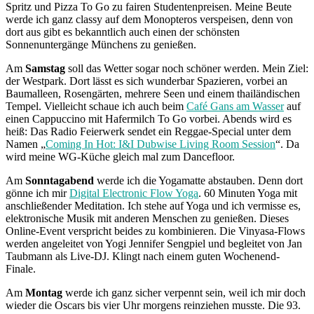
Spritz und Pizza To Go zu fairen Studentenpreisen. Meine Beute
werde ich ganz classy auf dem Monopteros verspeisen, denn von
dort aus gibt es bekanntlich auch einen der schönsten
Sonnenuntergänge Münchens zu genießen.
Am
Samstag
soll das Wetter sogar noch schöner werden. Mein Ziel:
der Westpark. Dort lässt es sich wunderbar Spazieren, vorbei an
Baumalleen, Rosengärten, mehrere Seen und einem thailändischen
Tempel. Vielleicht schaue ich auch beim
Café Gans am Wasser
auf
einen Cappuccino mit Hafermilch To Go vorbei. Abends wird es
heiß: Das Radio Feierwerk sendet ein Reggae-Special unter dem
Namen „
Coming In Hot: I&I Dubwise Living Room Session
“. Da
wird meine WG-Küche gleich mal zum Dancefloor.
Am
Sonntagabend
werde ich die Yogamatte abstauben. Denn dort
gönne ich mir
Digital Electronic Flow Yoga
. 60 Minuten Yoga mit
anschließender Meditation. Ich stehe auf Yoga und ich vermisse es,
elektronische Musik mit anderen Menschen zu genießen. Dieses
Online-Event verspricht beides zu kombinieren. Die Vinyasa-Flows
werden angeleitet von Yogi Jennifer Sengpiel und begleitet von Jan
Taubmann als Live-DJ. Klingt nach einem guten Wochenend-
Finale.
Am
Montag
werde ich ganz sicher verpennt sein, weil ich mir doch
wieder die Oscars bis vier Uhr morgens reinziehen musste. Die 93.