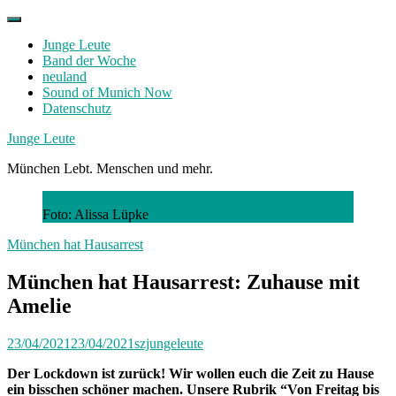
Skip
to
Junge Leute
content
Band der Woche
neuland
Sound of Munich Now
Datenschutz
Facebook
Twitter
Instagram
Junge Leute
München Lebt. Menschen und mehr.
Foto: Alissa Lüpke
München hat Hausarrest
München hat Hausarrest: Zuhause mit
Amelie
23/04/2021
23/04/2021
szjungeleute
Der Lockdown ist zurück! Wir wollen euch die Zeit zu Hause
ein bisschen schöner machen. Unsere Rubrik “Von Freitag bis