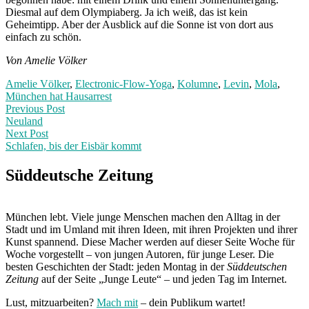
Diesmal auf dem Olympiaberg. Ja ich weiß, das ist kein
Geheimtipp. Aber der Ausblick auf die Sonne ist von dort aus
einfach zu schön.
Von Amelie Völker
Amelie Völker
,
Electronic-Flow-Yoga
,
Kolumne
,
Levin
,
Mola
,
München hat Hausarrest
Post
Previous
Previous Post
post:
Neuland
navigation
Next Post
Schlafen, bis der Eisbär kommt
Next
Post:
Süddeutsche Zeitung
München lebt. Viele junge Menschen machen den Alltag in der
Stadt und im Umland mit ihren Ideen, mit ihren Projekten und ihrer
Kunst spannend. Diese Macher werden auf dieser Seite Woche für
Woche vorgestellt – von jungen Autoren, für junge Leser. Die
besten Geschichten der Stadt: jeden Montag in der
Süddeutschen
Zeitung
auf der Seite „Junge Leute“ – und jeden Tag im Internet.
Lust, mitzuarbeiten?
Mach mit
– dein Publikum wartet!