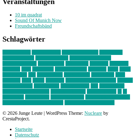
Veranstaltungen
10 im quadrat
Sound Of Munich Now
Freundschaftsbänd
Schlagwörter
10 im Quadrat
Amelie Völker
Anastasia Trenkler
Ausstellung
bahnwärter thiel
Band der Woche
Bei Krause zu Hause
Beziehungsweise
ein abend mit
farbenladen
feierwerk
fotografie
Hip-Hop
indie
junge leute
junges münchen
Kolumne
kunst
Liebe
Lisi Wasmer
lmu
lost weekend
Louis Seibert
Max Fluder
mein
münchen
milla
musik
München
Münchens junge Kreative
neuland
ornella cosenza
Partnerschaft
Philipp Kreiter
pop
Rita Argauer
Sound Of Munich Now
Stefanie Witterauf
susanne krause
sz
sz
junge leute
szjungeleute
theresa parstorfer
Von Freitag bis Freitag
von freitag bis freitag münchen
Zeichen der Freundschaft
© 2026 Junge Leute
|
WordPress Theme:
Nucleare
by
CrestaProject.
Startseite
Datenschutz