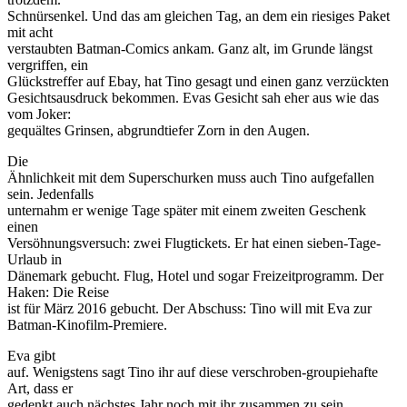
Schnürsenkel. Und das am gleichen Tag, an dem ein riesiges Paket
mit acht
verstaubten Batman-Comics ankam. Ganz alt, im Grunde längst
vergriffen, ein
Glückstreffer auf Ebay, hat Tino gesagt und einen ganz verzückten
Gesichtsausdruck bekommen. Evas Gesicht sah eher aus wie das
vom Joker:
gequältes Grinsen, abgrundtiefer Zorn in den Augen.
Die
Ähnlichkeit mit dem Superschurken muss auch Tino aufgefallen
sein. Jedenfalls
unternahm er wenige Tage später mit einem zweiten Geschenk
einen
Versöhnungsversuch: zwei Flugtickets. Er hat einen sieben-Tage-
Urlaub in
Dänemark gebucht. Flug, Hotel und sogar Freizeitprogramm. Der
Haken: Die Reise
ist für März 2016 gebucht. Der Abschuss: Tino will mit Eva zur
Batman-Kinofilm-Premiere.
Eva gibt
auf. Wenigstens sagt Tino ihr auf diese verschroben-groupiehafte
Art, dass er
gedenkt auch nächstes Jahr noch mit ihr zusammen zu sein.