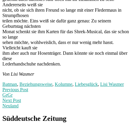
Andererseits weiß sie
nicht, ob sie sich ihren Freund so lange mit einer Fledermaus in
Strumpfhosen
teilen möchte. Eins weiß sie dafür ganz genau: Zu seinem
Geburtstag nächsten
Monat schenkt sie ihm Karten für das Shrek-Musical, das sie schon
so lange
sehen möchte, wohlweislich, dass er nur wenig mehr hasst.
Vielleicht kauft sie
ihm aber auch nur Hosenträger. Dann könnte sie noch einmal über
diese
Lederhandschuhe nachdenken.
Von Lisi Wasmer
Batman
,
Beziehungsweise
,
Kolumne
,
Liebesglück
,
Lisi Wasmer
Post
Previous
Previous Post
post:
GrGr
navigation
Next Post
Neuland
Next
Post:
Süddeutsche Zeitung