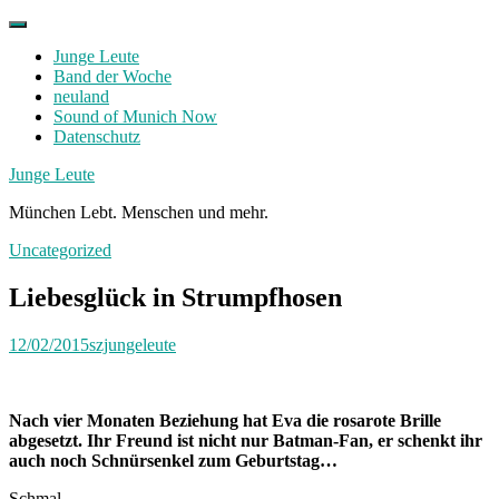
Skip
to
Junge Leute
content
Band der Woche
neuland
Sound of Munich Now
Datenschutz
Facebook
Twitter
Instagram
Junge Leute
München Lebt. Menschen und mehr.
Uncategorized
Liebesglück in Strumpfhosen
12/02/2015
szjungeleute
Nach vier Monaten Beziehung hat Eva die rosarote Brille
abgesetzt. Ihr Freund ist nicht nur Batman-Fan, er schenkt ihr
auch noch Schnürsenkel zum Geburtstag…
Schmal,