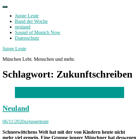
Skip
to
Junge Leute
content
Band der Woche
neuland
Sound of Munich Now
Datenschutz
Facebook
Twitter
Instagram
Junge Leute
München Lebt. Menschen und mehr.
Schlagwort:
Zukunftschreiben
Foto: Zukunftschreiben e.V.
Neuland
06/11/2020
szjungeleute
Schneewittchens Welt hat mit der von Kindern heute nicht
mehr viel gemein. Eine Gruppe junger Münchner hat deswegen