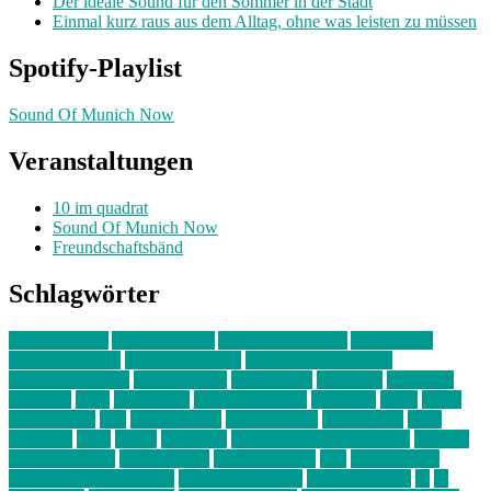
Der ideale Sound für den Sommer in der Stadt
Einmal kurz raus aus dem Alltag, ohne was leisten zu müssen
Spotify-Playlist
Sound Of Munich Now
Veranstaltungen
10 im quadrat
Sound Of Munich Now
Freundschaftsbänd
Schlagwörter
10 im Quadrat
Amelie Völker
Anastasia Trenkler
Ausstellung
bahnwärter thiel
Band der Woche
Bei Krause zu Hause
Beziehungsweise
ein abend mit
farbenladen
feierwerk
fotografie
Hip-Hop
indie
junge leute
junges münchen
Kolumne
kunst
Liebe
Lisi Wasmer
lmu
lost weekend
Louis Seibert
Max Fluder
mein
münchen
milla
musik
München
Münchens junge Kreative
neuland
ornella cosenza
Partnerschaft
Philipp Kreiter
pop
Rita Argauer
Sound Of Munich Now
Stefanie Witterauf
susanne krause
sz
sz