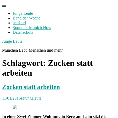
Skip
to
Junge Leute
content
Band der Woche
neuland
Sound of Munich Now
Datenschutz
Facebook
Twitter
Instagram
Junge Leute
München Lebt. Menschen und mehr.
Schlagwort:
Zocken statt
arbeiten
Zocken statt arbeiten
11/01/2016
szjungeleute
In einer Zwei-Zimmer-Wohnung in Berg am Laim sitzt die