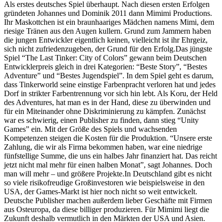
Als erstes deutsches Spiel überhaupt. Nach diesen ersten Erfolgen
gründeten Johannes und Dominik 2011 dann Mimimi Productions.
Ihr Maskottchen ist ein braunhaariges Mädchen namens Mimi, dem
riesige Tränen aus den Augen kullern. Grund zum Jammern haben
die jungen Entwickler eigentlich keinen, vielleicht ist ihr Ehrgeiz,
sich nicht zufriedenzugeben, der Grund für den Erfolg.Das jüngste
Spiel “The Last Tinker: City of Colors” gewann beim Deutschen
Entwicklerpreis gleich in drei Kategorien: “Beste Story”, “Bestes
Adventure” und “Bestes Jugendspiel”. In dem Spiel geht es darum,
dass Tinkerworld seine einstige Farbenpracht verloren hat und jedes
Dorf in strikter Farbentrennung vor sich hin lebt. Als Koru, der Held
des Adventures, hat man es in der Hand, diese zu überwinden und
für ein Miteinander ohne Diskriminierung zu kämpfen. Zunächst
war es schwierig, einen Publisher zu finden, dann stieg “Unity
Games” ein. Mit der Größe des Spiels und wachsenden
Kompetenzen steigen die Kosten für die Produktion. “Unsere erste
Zahlung, die wir als Firma bekommen haben, war eine niedrige
fünfstellige Summe, die uns ein halbes Jahr finanziert hat. Das reicht
jetzt nicht mal mehr für einen halben Monat”, sagt Johannes. Doch
man will mehr – und größere Projekte.In Deutschland gibt es nicht
so viele risikofreudige Großinvestoren wie beispielsweise in den
USA, der Games-Markt ist hier noch nicht so weit entwickelt.
Deutsche Publisher machen außerdem lieber Geschäfte mit Firmen
aus Osteuropa, da diese billiger produzieren. Für Mimimi liegt die
Zukunft deshalb vermutlich in den Märkten der USA und Asien.