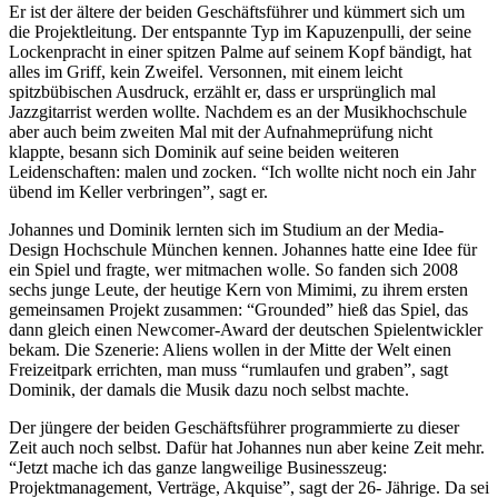
Er ist der ältere der beiden Geschäftsführer und kümmert sich um
die Projektleitung. Der entspannte Typ im Kapuzenpulli, der seine
Lockenpracht in einer spitzen Palme auf seinem Kopf bändigt, hat
alles im Griff, kein Zweifel. Versonnen, mit einem leicht
spitzbübischen Ausdruck, erzählt er, dass er ursprünglich mal
Jazzgitarrist werden wollte. Nachdem es an der Musikhochschule
aber auch beim zweiten Mal mit der Aufnahmeprüfung nicht
klappte, besann sich Dominik auf seine beiden weiteren
Leidenschaften: malen und zocken. “Ich wollte nicht noch ein Jahr
übend im Keller verbringen”, sagt er.
Johannes und Dominik lernten sich im Studium an der Media-
Design Hochschule München kennen. Johannes hatte eine Idee für
ein Spiel und fragte, wer mitmachen wolle. So fanden sich 2008
sechs junge Leute, der heutige Kern von Mimimi, zu ihrem ersten
gemeinsamen Projekt zusammen: “Grounded” hieß das Spiel, das
dann gleich einen Newcomer-Award der deutschen Spielentwickler
bekam. Die Szenerie: Aliens wollen in der Mitte der Welt einen
Freizeitpark errichten, man muss “rumlaufen und graben”, sagt
Dominik, der damals die Musik dazu noch selbst machte.
Der jüngere der beiden Geschäftsführer programmierte zu dieser
Zeit auch noch selbst. Dafür hat Johannes nun aber keine Zeit mehr.
“Jetzt mache ich das ganze langweilige Businesszeug:
Projektmanagement, Verträge, Akquise”, sagt der 26- Jährige. Da sei