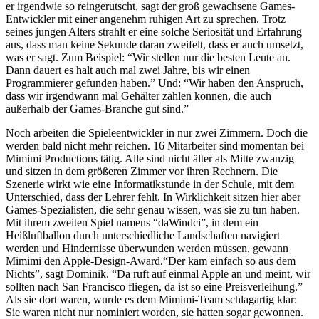
er irgendwie so reingerutscht, sagt der groß gewachsene Games-
Entwickler mit einer angenehm ruhigen Art zu sprechen. Trotz
seines jungen Alters strahlt er eine solche Seriosität und Erfahrung
aus, dass man keine Sekunde daran zweifelt, dass er auch umsetzt,
was er sagt. Zum Beispiel: “Wir stellen nur die besten Leute an.
Dann dauert es halt auch mal zwei Jahre, bis wir einen
Programmierer gefunden haben.” Und: “Wir haben den Anspruch,
dass wir irgendwann mal Gehälter zahlen können, die auch
außerhalb der Games-Branche gut sind.”
Noch arbeiten die Spieleentwickler in nur zwei Zimmern. Doch die
werden bald nicht mehr reichen. 16 Mitarbeiter sind momentan bei
Mimimi Productions tätig. Alle sind nicht älter als Mitte zwanzig
und sitzen in dem größeren Zimmer vor ihren Rechnern. Die
Szenerie wirkt wie eine Informatikstunde in der Schule, mit dem
Unterschied, dass der Lehrer fehlt. In Wirklichkeit sitzen hier aber
Games-Spezialisten, die sehr genau wissen, was sie zu tun haben.
Mit ihrem zweiten Spiel namens “daWindci”, in dem ein
Heißluftballon durch unterschiedliche Landschaften navigiert
werden und Hindernisse überwunden werden müssen, gewann
Mimimi den Apple-Design-Award.“Der kam einfach so aus dem
Nichts”, sagt Dominik. “Da ruft auf einmal Apple an und meint, wir
sollten nach San Francisco fliegen, da ist so eine Preisverleihung.”
Als sie dort waren, wurde es dem Mimimi-Team schlagartig klar:
Sie waren nicht nur nominiert worden, sie hatten sogar gewonnen.