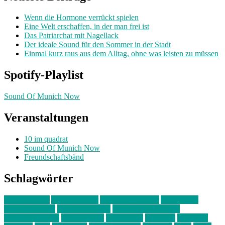
Wenn die Hormone verrückt spielen
Eine Welt erschaffen, in der man frei ist
Das Patriarchat mit Nagellack
Der ideale Sound für den Sommer in der Stadt
Einmal kurz raus aus dem Alltag, ohne was leisten zu müssen
Spotify-Playlist
Sound Of Munich Now
Veranstaltungen
10 im quadrat
Sound Of Munich Now
Freundschaftsbänd
Schlagwörter
10 im Quadrat
Amelie Völker
Anastasia Trenkler
Ausstellung
bahnwärter thiel
Band der Woche
Bei Krause zu Hause
Beziehungsweise
ein abend mit
farbenladen
feierwerk
fotografie