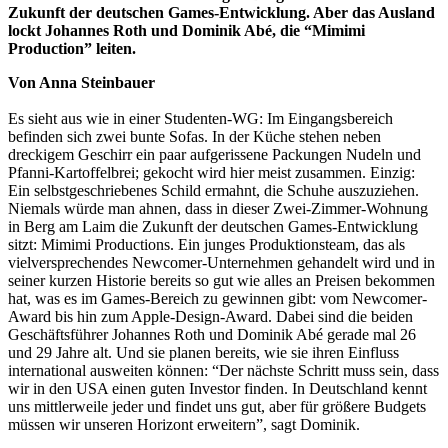
Zukunft der deutschen Games-Entwicklung. Aber das Ausland
lockt Johannes Roth und Dominik Abé, die “Mimimi
Production” leiten.
Von Anna Steinbauer
Es sieht aus wie in einer Studenten-WG: Im Eingangsbereich
befinden sich zwei bunte Sofas. In der Küche stehen neben
dreckigem Geschirr ein paar aufgerissene Packungen Nudeln und
Pfanni-Kartoffelbrei; gekocht wird hier meist zusammen. Einzig:
Ein selbstgeschriebenes Schild ermahnt, die Schuhe auszuziehen.
Niemals würde man ahnen, dass in dieser Zwei-Zimmer-Wohnung
in Berg am Laim die Zukunft der deutschen Games-Entwicklung
sitzt: Mimimi Productions. Ein junges Produktionsteam, das als
vielversprechendes Newcomer-Unternehmen gehandelt wird und in
seiner kurzen Historie bereits so gut wie alles an Preisen bekommen
hat, was es im Games-Bereich zu gewinnen gibt: vom Newcomer-
Award bis hin zum Apple-Design-Award. Dabei sind die beiden
Geschäftsführer Johannes Roth und Dominik Abé gerade mal 26
und 29 Jahre alt. Und sie planen bereits, wie sie ihren Einfluss
international ausweiten können: “Der nächste Schritt muss sein, dass
wir in den USA einen guten Investor finden. In Deutschland kennt
uns mittlerweile jeder und findet uns gut, aber für größere Budgets
müssen wir unseren Horizont erweitern”, sagt Dominik.