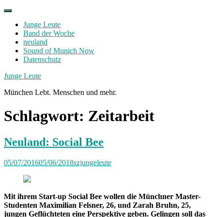
Skip
to
Junge Leute
content
Band der Woche
neuland
Sound of Munich Now
Datenschutz
Facebook
Twitter
Instagram
Junge Leute
München Lebt. Menschen und mehr.
Schlagwort:
Zeitarbeit
Neuland: Social Bee
05/07/2016
05/06/2018
szjungeleute
Mit ihrem Start-up Social Bee wollen die Münchner Master-
Studenten Maximilian Felsner, 26, und Zarah Bruhn, 25,
jungen Geflüchteten eine Perspektive geben. Gelingen soll das