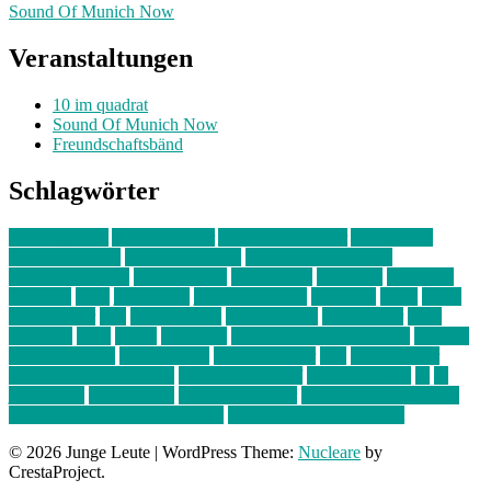
Sound Of Munich Now
Veranstaltungen
10 im quadrat
Sound Of Munich Now
Freundschaftsbänd
Schlagwörter
10 im Quadrat
Amelie Völker
Anastasia Trenkler
Ausstellung
bahnwärter thiel
Band der Woche
Bei Krause zu Hause
Beziehungsweise
ein abend mit
farbenladen
feierwerk
fotografie
Hip-Hop
indie
junge leute
junges münchen
Kolumne
kunst
Liebe
Lisi Wasmer
lmu
lost weekend
Louis Seibert
Max Fluder
mein
münchen
milla
musik
München
Münchens junge Kreative
neuland
ornella cosenza
Partnerschaft
Philipp Kreiter
pop
Rita Argauer
Sound Of Munich Now
Stefanie Witterauf
susanne krause
sz
sz
junge leute
szjungeleute
theresa parstorfer
Von Freitag bis Freitag
von freitag bis freitag münchen
Zeichen der Freundschaft
© 2026 Junge Leute
|
WordPress Theme:
Nucleare
by
CrestaProject.