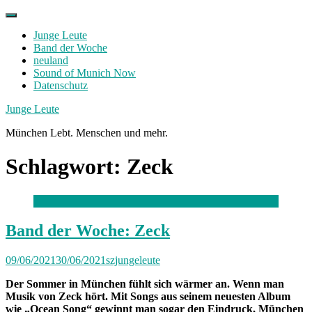
Skip
to
Junge Leute
content
Band der Woche
neuland
Sound of Munich Now
Datenschutz
Facebook
Twitter
Instagram
Junge Leute
München Lebt. Menschen und mehr.
Schlagwort:
Zeck
Band der Woche: Zeck
09/06/2021
30/06/2021
szjungeleute
Der Sommer in München fühlt sich wärmer an. Wenn man
Musik von Zeck hört. Mit Songs aus seinem neuesten Album
wie „Ocean Song“ gewinnt man sogar den Eindruck, München