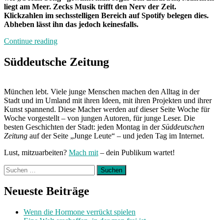
liegt am Meer. Zecks Musik trifft den Nerv der Zeit.
Klickzahlen im sechsstelligen Bereich auf Spotify belegen dies.
Abheben lässt ihn das jedoch keinesfalls.
„Band
Continue reading
der
Woche:
Süddeutsche Zeitung
Zeck“
München lebt. Viele junge Menschen machen den Alltag in der
Stadt und im Umland mit ihren Ideen, mit ihren Projekten und ihrer
Kunst spannend. Diese Macher werden auf dieser Seite Woche für
Woche vorgestellt – von jungen Autoren, für junge Leser. Die
besten Geschichten der Stadt: jeden Montag in der
Süddeutschen
Zeitung
auf der Seite „Junge Leute“ – und jeden Tag im Internet.
Lust, mitzuarbeiten?
Mach mit
– dein Publikum wartet!
Suchen
nach:
Neueste Beiträge
Wenn die Hormone verrückt spielen