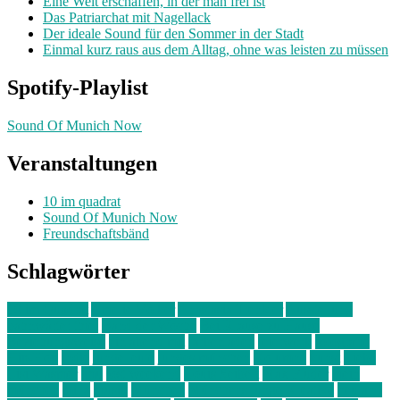
Eine Welt erschaffen, in der man frei ist
Das Patriarchat mit Nagellack
Der ideale Sound für den Sommer in der Stadt
Einmal kurz raus aus dem Alltag, ohne was leisten zu müssen
Spotify-Playlist
Sound Of Munich Now
Veranstaltungen
10 im quadrat
Sound Of Munich Now
Freundschaftsbänd
Schlagwörter
10 im Quadrat
Amelie Völker
Anastasia Trenkler
Ausstellung
bahnwärter thiel
Band der Woche
Bei Krause zu Hause
Beziehungsweise
ein abend mit
farbenladen
feierwerk
fotografie
Hip-Hop
indie
junge leute
junges münchen
Kolumne
kunst
Liebe
Lisi Wasmer
lmu
lost weekend
Louis Seibert
Max Fluder
mein
münchen
milla
musik
München
Münchens junge Kreative
neuland