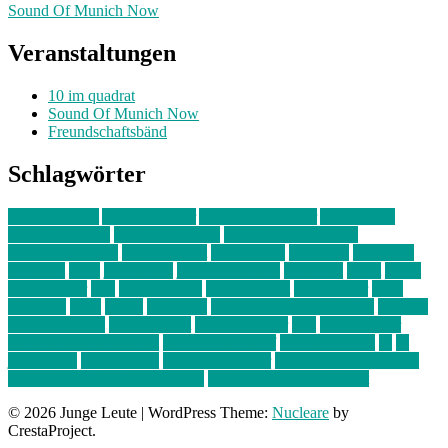
Sound Of Munich Now
Veranstaltungen
10 im quadrat
Sound Of Munich Now
Freundschaftsbänd
Schlagwörter
10 im Quadrat
Amelie Völker
Anastasia Trenkler
Ausstellung
bahnwärter thiel
Band der Woche
Bei Krause zu Hause
Beziehungsweise
ein abend mit
farbenladen
feierwerk
fotografie
Hip-Hop
indie
junge leute
junges münchen
Kolumne
kunst
Liebe
Lisi Wasmer
lmu
lost weekend
Louis Seibert
Max Fluder
mein
münchen
milla
musik
München
Münchens junge Kreative
neuland
ornella cosenza
Partnerschaft
Philipp Kreiter
pop
Rita Argauer
Sound Of Munich Now
Stefanie Witterauf
susanne krause
sz
sz
junge leute
szjungeleute
theresa parstorfer
Von Freitag bis Freitag
von freitag bis freitag münchen
Zeichen der Freundschaft
© 2026 Junge Leute
|
WordPress Theme:
Nucleare
by
CrestaProject.