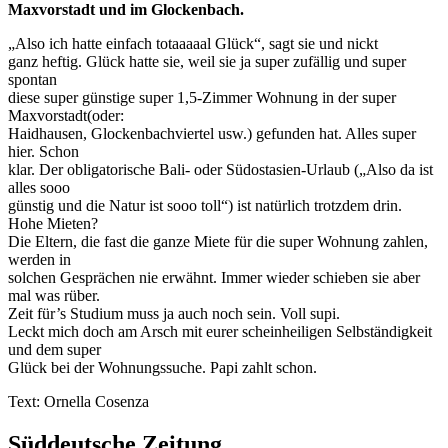
Maxvorstadt und im Glockenbach.
„Also ich hatte einfach totaaaaal Glück“, sagt sie und nickt
ganz heftig. Glück hatte sie, weil sie ja super zufällig und super
spontan
diese super günstige super 1,5-Zimmer Wohnung in der super
Maxvorstadt(oder:
Haidhausen, Glockenbachviertel usw.) gefunden hat. Alles super
hier. Schon
klar. Der obligatorische Bali- oder Südostasien-Urlaub („Also da ist
alles sooo
günstig und die Natur ist sooo toll“) ist natürlich trotzdem drin.
Hohe Mieten?
Die Eltern, die fast die ganze Miete für die super Wohnung zahlen,
werden in
solchen Gesprächen nie erwähnt. Immer wieder schieben sie aber
mal was rüber.
Zeit für’s Studium muss ja auch noch sein. Voll supi.
Leckt mich doch am Arsch mit eurer scheinheiligen Selbständigkeit
und dem super
Glück bei der Wohnungssuche. Papi zahlt schon.
Text: Ornella Cosenza
Süddeutsche Zeitung