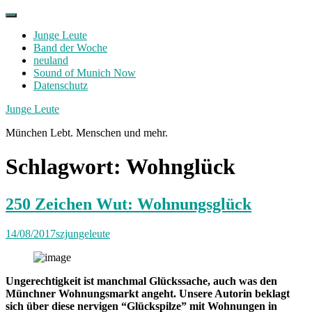
Skip
to
Junge Leute
content
Band der Woche
neuland
Sound of Munich Now
Datenschutz
Facebook
Twitter
Instagram
Junge Leute
München Lebt. Menschen und mehr.
Schlagwort:
Wohnglück
250 Zeichen Wut: Wohnungsglück
14/08/2017
szjungeleute
Ungerechtigkeit ist manchmal Glückssache, auch was den
Münchner Wohnungsmarkt angeht. Unsere Autorin beklagt
sich über diese nervigen “Glückspilze” mit Wohnungen in