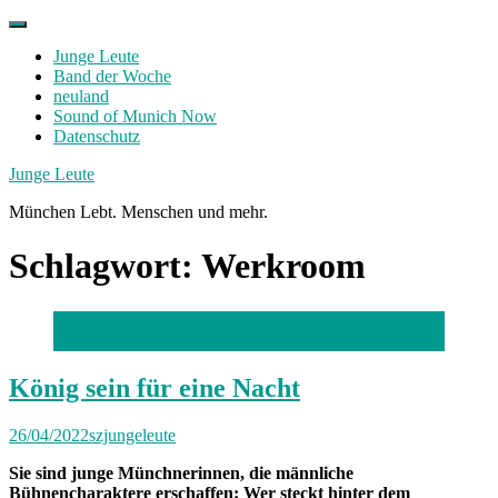
Skip
to
Junge Leute
content
Band der Woche
neuland
Sound of Munich Now
Datenschutz
Facebook
Twitter
Instagram
Junge Leute
München Lebt. Menschen und mehr.
Schlagwort:
Werkroom
Foto: Florian Peljak
König sein für eine Nacht
26/04/2022
szjungeleute
Sie sind junge Münchnerinnen, die männliche
Bühnencharaktere erschaffen: Wer steckt hinter dem