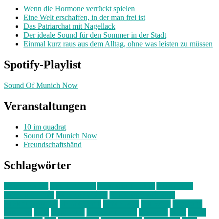
Wenn die Hormone verrückt spielen
Eine Welt erschaffen, in der man frei ist
Das Patriarchat mit Nagellack
Der ideale Sound für den Sommer in der Stadt
Einmal kurz raus aus dem Alltag, ohne was leisten zu müssen
Spotify-Playlist
Sound Of Munich Now
Veranstaltungen
10 im quadrat
Sound Of Munich Now
Freundschaftsbänd
Schlagwörter
10 im Quadrat
Amelie Völker
Anastasia Trenkler
Ausstellung
bahnwärter thiel
Band der Woche
Bei Krause zu Hause
Beziehungsweise
ein abend mit
farbenladen
feierwerk
fotografie
Hip-Hop
indie
junge leute
junges münchen
Kolumne
kunst
Liebe