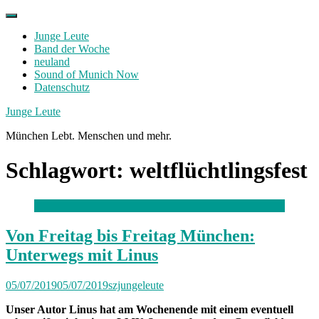
Skip
to
Junge Leute
content
Band der Woche
neuland
Sound of Munich Now
Datenschutz
Facebook
Twitter
Instagram
Junge Leute
München Lebt. Menschen und mehr.
Schlagwort:
weltflüchtlingsfest
Von Freitag bis Freitag München:
Unterwegs mit Linus
05/07/2019
05/07/2019
szjungeleute
Unser Autor Linus hat am Wochenende mit einem eventuell