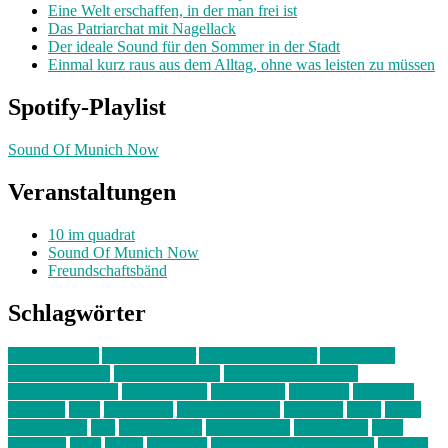
Eine Welt erschaffen, in der man frei ist
Das Patriarchat mit Nagellack
Der ideale Sound für den Sommer in der Stadt
Einmal kurz raus aus dem Alltag, ohne was leisten zu müssen
Spotify-Playlist
Sound Of Munich Now
Veranstaltungen
10 im quadrat
Sound Of Munich Now
Freundschaftsbänd
Schlagwörter
10 im Quadrat
Amelie Völker
Anastasia Trenkler
Ausstellung
bahnwärter thiel
Band der Woche
Bei Krause zu Hause
Beziehungsweise
ein abend mit
farbenladen
feierwerk
fotografie
Hip-Hop
indie
junge leute
junges münchen
Kolumne
kunst
Liebe
Lisi Wasmer
lmu
lost weekend
Louis Seibert
Max Fluder
mein
münchen
milla
musik
München
Münchens junge Kreative
neuland