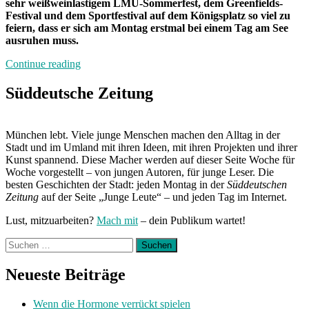
sehr weißweinlastigem LMU-Sommerfest, dem Greenfields-
Festival und dem Sportfestival auf dem Königsplatz so viel zu
feiern, dass er sich am Montag erstmal bei einem Tag am See
ausruhen muss.
„Von
Continue reading
Freitag
bis
Süddeutsche Zeitung
Freitag
München:
Unterwegs
München lebt. Viele junge Menschen machen den Alltag in der
mit
Stadt und im Umland mit ihren Ideen, mit ihren Projekten und ihrer
Linus“
Kunst spannend. Diese Macher werden auf dieser Seite Woche für
Woche vorgestellt – von jungen Autoren, für junge Leser. Die
besten Geschichten der Stadt: jeden Montag in der
Süddeutschen
Zeitung
auf der Seite „Junge Leute“ – und jeden Tag im Internet.
Lust, mitzuarbeiten?
Mach mit
– dein Publikum wartet!
Suchen
nach:
Neueste Beiträge
Wenn die Hormone verrückt spielen