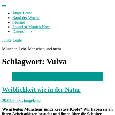
Skip
to
Junge Leute
content
Band der Woche
neuland
Sound of Munich Now
Datenschutz
Facebook
Twitter
Instagram
Junge Leute
München Lebt. Menschen und mehr.
Schlagwort:
Vulva
Foto: Stephan Rumpf
Weiblichkeit wie in der Natur
29/03/2023
szjungeleute
Wo arbeiten Münchens junge kreative Köpfe? Wir haben sie an
ihren Arbeitsplätzen besucht und ihnen über die Schulter