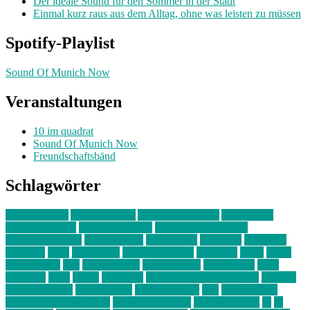
Der ideale Sound für den Sommer in der Stadt
Einmal kurz raus aus dem Alltag, ohne was leisten zu müssen
Spotify-Playlist
Sound Of Munich Now
Veranstaltungen
10 im quadrat
Sound Of Munich Now
Freundschaftsbänd
Schlagwörter
10 im Quadrat
Amelie Völker
Anastasia Trenkler
Ausstellung
bahnwärter thiel
Band der Woche
Bei Krause zu Hause
Beziehungsweise
ein abend mit
farbenladen
feierwerk
fotografie
Hip-Hop
indie
junge leute
junges münchen
Kolumne
kunst
Liebe
Lisi Wasmer
lmu
lost weekend
Louis Seibert
Max Fluder
mein
münchen
milla
musik
München
Münchens junge Kreative
neuland
ornella cosenza
Partnerschaft
Philipp Kreiter
pop
Rita Argauer
Sound Of Munich Now
Stefanie Witterauf
susanne krause
sz
sz