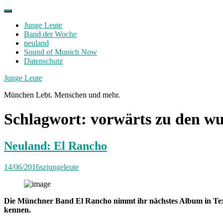
Skip
to
Junge Leute
content
Band der Woche
neuland
Sound of Munich Now
Datenschutz
Facebook
Twitter
Instagram
Junge Leute
München Lebt. Menschen und mehr.
Schlagwort:
vorwärts zu den wu
Neuland: El Rancho
14/06/2016
szjungeleute
Die Münchner Band El Rancho nimmt ihr nächstes Album in Texas
kennen.