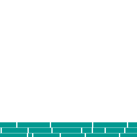
ter thiel
Band der Woche
Bei Krause zu Hause
Beziehungsweise
ein 
d
Louis Seibert
Max Fluder
mein münchen
milla
musik
München
Münch
usanne krause
sz
sz junge leute
szjungeleute
theresa parstorfer
Von Frei