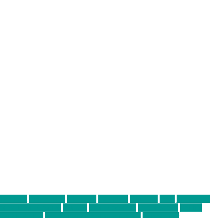
abend mit
farbenladen
feierwerk
fotografie
Hip-Hop
indie
junge leute
ens junge Kreative
neuland
ornella cosenza
Partnerschaft
Philipp
tag bis Freitag
von freitag bis freitag münchen
Zeichen der