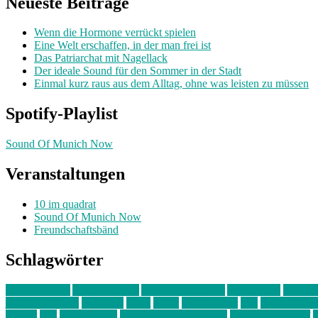
Neueste Beiträge
Wenn die Hormone verrückt spielen
Eine Welt erschaffen, in der man frei ist
Das Patriarchat mit Nagellack
Der ideale Sound für den Sommer in der Stadt
Einmal kurz raus aus dem Alltag, ohne was leisten zu müssen
Spotify-Playlist
Sound Of Munich Now
Veranstaltungen
10 im quadrat
Sound Of Munich Now
Freundschaftsbänd
Schlagwörter
10 im Quadrat
Amelie Völker
Anastasia Trenkler
Ausstellung
bahnwär
junges münchen
Kolumne
kunst
Liebe
Lisi Wasmer
lmu
lost weeken
Kreiter
pop
Rita Argauer
Sound Of Munich Now
Stefanie Witterauf
s